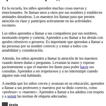
En la escuela, los niños aprenden muchas cosas nuevas y
emocionantes. Se llaman unos a otros por sus nombres y establecen
amistades duraderas. Los maestros los llaman para que presten
atención en clase y participen activamente en las actividades
escolares.
Los niños aprenden a llamar a sus compañeros por sus nombres,
mostrando respeto y cortesía. Aprenden a no llamar a los demás con
apodos ofensivos o groseros. Es importante que aprendan a llamar a
las personas por su nombre correcto y a tratar a todos con
amabilidad y consideración.
Además, los niños aprenden a llamar la atención de los maestros
cuando tienen dudas o preguntas. Levantan la mano y esperan
pacientemente a que el maestro los llame para poder
hacer
sus
consultas. Aprenden a ser respetuosos y a no interrumpir cuando
alguien más está hablando.
A medida que los niños crecen y avanzan en su educación, aprenden
a llamar a sus profesores y maestros por su título correcto, como
«profesor» o «maestro». Aprenden a llamar a los adultos con respeto
y a
seguir
las normas de etiqueta adecuadas.
texto