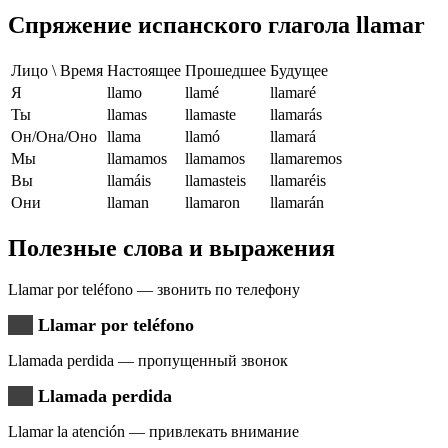
Спряжение испанского глагола llamar
Лицо \ Время
Настоящее
Прошедшее
Будущее
Я
llamo
llamé
llamaré
Ты
llamas
llamaste
llamarás
Он/Она/Оно
llama
llamó
llamará
Мы
llamamos
llamamos
llamaremos
Вы
llamáis
llamasteis
llamaréis
Они
llaman
llamaron
llamarán
Полезные слова и выражения
Llamar por teléfono — звонить по телефону
Llamar por teléfono
Llamada perdida — пропущенный звонок
Llamada perdida
Llamar la atención — привлекать внимание