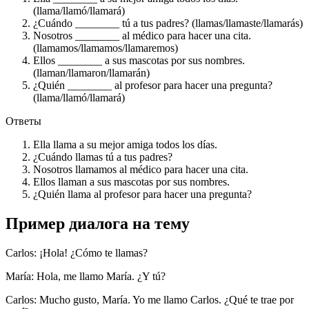
(llama/llamó/llamará)
¿Cuándo ________ tú a tus padres? (llamas/llamaste/llamarás)
Nosotros ________ al médico para hacer una cita.
(llamamos/llamamos/llamaremos)
Ellos ________ a sus mascotas por sus nombres.
(llaman/llamaron/llamarán)
¿Quién ________ al profesor para hacer una pregunta?
(llama/llamó/llamará)
Ответы
Ella llama a su mejor amiga todos los días.
¿Cuándo llamas tú a tus padres?
Nosotros llamamos al médico para hacer una cita.
Ellos llaman a sus mascotas por sus nombres.
¿Quién llama al profesor para hacer una pregunta?
Пример диалога на тему
Carlos: ¡Hola! ¿Cómo te llamas?
María: Hola, me llamo María. ¿Y tú?
Carlos: Mucho gusto, María. Yo me llamo Carlos. ¿Qué te trae por