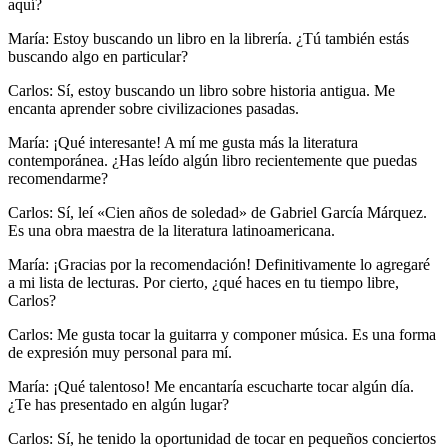
aquí?
María: Estoy buscando un libro en la librería. ¿Tú también estás
buscando algo en particular?
Carlos: Sí, estoy buscando un libro sobre historia antigua. Me
encanta aprender sobre civilizaciones pasadas.
María: ¡Qué interesante! A mí me gusta más la literatura
contemporánea. ¿Has leído algún libro recientemente que puedas
recomendarme?
Carlos: Sí, leí «Cien años de soledad» de Gabriel García Márquez.
Es una obra maestra de la literatura latinoamericana.
María: ¡Gracias por la recomendación! Definitivamente lo agregaré
a mi lista de lecturas. Por cierto, ¿qué haces en tu tiempo libre,
Carlos?
Carlos: Me gusta tocar la guitarra y componer música. Es una forma
de expresión muy personal para mí.
María: ¡Qué talentoso! Me encantaría escucharte tocar algún día.
¿Te has presentado en algún lugar?
Carlos: Sí, he tenido la oportunidad de tocar en pequeños conciertos