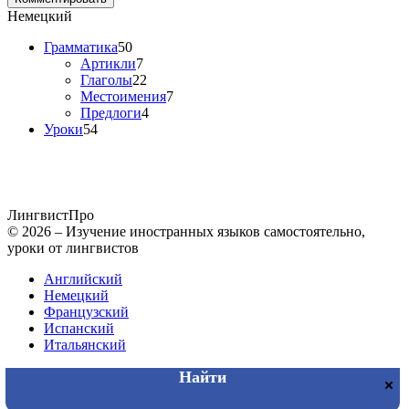
Немецкий
Грамматика
50
Артикли
7
Глаголы
22
Местоимения
7
Предлоги
4
Уроки
54
Лингвист
Про
© 2026 – Изучение иностранных языков самостоятельно,
уроки от лингвистов
Английский
Немецкий
Французский
Испанский
Итальянский