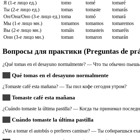
Я (1-е лицо ед.)
tomo
tomé
tomaré
Ты (2-е лицо ед.)
tomas
tomaste
tomarás
Он/Она/Оно (3-е лицо ед.)
toma
tomó
tomará
Мы (1-е лицо мн.)
tomamos
tomamos
tomaremos
Вы (2-е лицо мн.)
tomáis
tomasteis
tomaréis
Они (3-е лицо мн.)
toman
tomaron
tomarán
Вопросы для практики (Preguntas de prá
¿Qué tomas en el desayuno normalmente? — Что ты обычно пьешь
Qué tomas en el desayuno normalmente
¿Tomaste café esta mañana? — Ты пил кофе сегодня утром?
Tomaste café esta mañana
¿Cuándo tomaste la última pastilla? — Когда ты принимал после
Cuándo tomaste la última pastilla
¿Vas a tomar el autobús o prefieres caminar? — Ты собираешься 