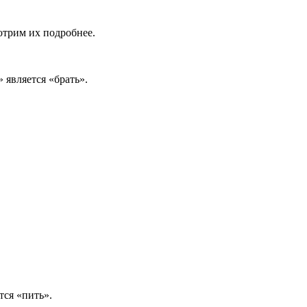
отрим их подробнее.
 является «брать».
тся «пить».