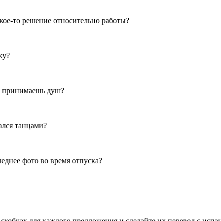
какое-то решение относительно работы?
ку?
ты принимаешь душ?
мался танцами?
следнее фото во время отпуска?
скобках для каждого предложения и сделайте их перевод с испан