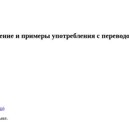
жение и примеры употребления с перевод
to)
ыке.