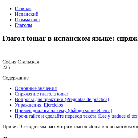
Главная
Испанский
Грамматика
Глаголы
Глагол tomar в испанском языке: спря
София Стальская
225
Содержание
Основные значения
Спряжение глагола tomar
Вопросы для практики (Preguntas de práctica)
Упражнения. Еjercicios
Пример диалога на тему (diálogo sobre el tema)
Прочитайте и сделайте перевод текста (Lee y traduce el tex
Привет! Сегодня мы рассмотрим глагол «tomar» в испанском яз