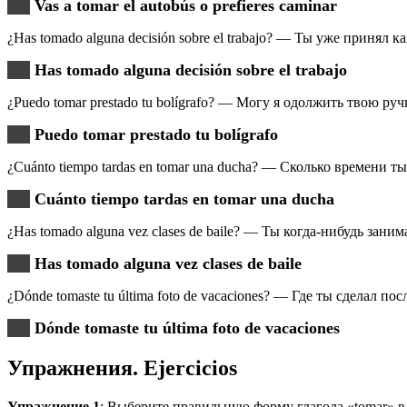
Vas a tomar el autobús o prefieres caminar
¿Has tomado alguna decisión sobre el trabajo? — Ты уже принял 
Has tomado alguna decisión sobre el trabajo
¿Puedo tomar prestado tu bolígrafo? — Могу я одолжить твою руч
Puedo tomar prestado tu bolígrafo
¿Cuánto tiempo tardas en tomar una ducha? — Сколько времени 
Cuánto tiempo tardas en tomar una ducha
¿Has tomado alguna vez clases de baile? — Ты когда-нибудь зани
Has tomado alguna vez clases de baile
¿Dónde tomaste tu última foto de vacaciones? — Где ты сделал по
Dónde tomaste tu última foto de vacaciones
Упражнения. Еjercicios
Упражнение 1
: Выберите правильную форму глагола «tomar» в 