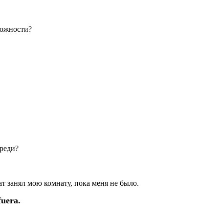
зможности?
ереди?
рат занял мою комнату, пока меня не было.
fuera.