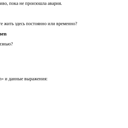
тливо, пока не произошла авария.
ете жить здесь постоянно или временно?
nen
жизнью?
en» и данные выражения: