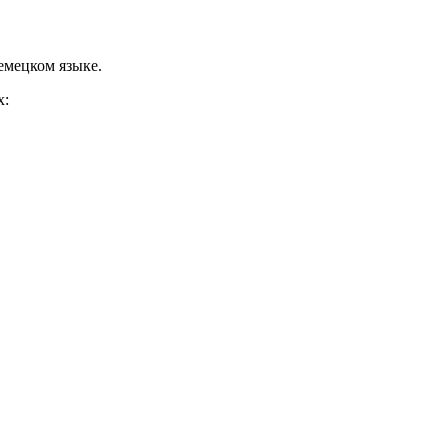
немецком языке.
х: