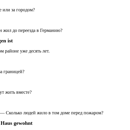
е или за городом?
 он жил до переезда в Германию?
en ist
том районе уже десять лет.
за границей?
нут жить вместе?
t? — Сколько людей жило в том доме перед пожаром?
m Haus gewohnt