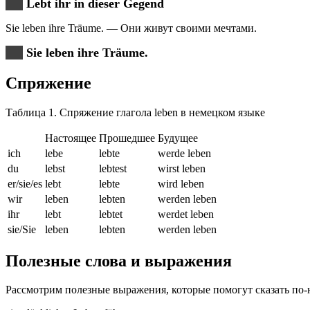
Lebt ihr in dieser Gegend
Sie leben ihre Träume. — Они живут своими мечтами.
Sie leben ihre Träume.
Спряжение
Таблица 1. Спряжение глагола leben в немецком языке
Настоящее
Прошедшее
Будущее
ich
lebe
lebte
werde leben
du
lebst
lebtest
wirst leben
er/sie/es
lebt
lebte
wird leben
wir
leben
lebten
werden leben
ihr
lebt
lebtet
werdet leben
sie/Sie
leben
lebten
werden leben
Полезные слова и выражения
Рассмотрим полезные выражения, которые помогут сказать п