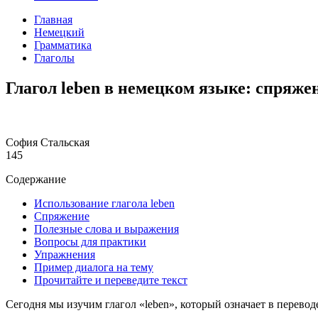
Главная
Немецкий
Грамматика
Глаголы
Глагол leben в немецком языке: спряже
София Стальская
145
Содержание
Использование глагола leben
Спряжение
Полезные слова и выражения
Вопросы для практики
Упражнения
Пример диалога на тему
Прочитайте и переведите текст
Сегодня мы изучим глагол «leben», который означает в перево