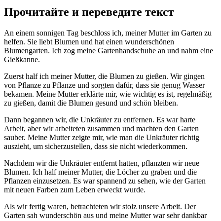
Прочитайте и переведите текст
An einem sonnigen Tag beschloss ich, meiner Mutter im Garten zu
helfen. Sie liebt Blumen und hat einen wunderschönen
Blumengarten. Ich zog meine Gartenhandschuhe an und nahm eine
Gießkanne.
Zuerst half ich meiner Mutter, die Blumen zu gießen. Wir gingen
von Pflanze zu Pflanze und sorgten dafür, dass sie genug Wasser
bekamen. Meine Mutter erklärte mir, wie wichtig es ist, regelmäßig
zu gießen, damit die Blumen gesund und schön bleiben.
Dann begannen wir, die Unkräuter zu entfernen. Es war harte
Arbeit, aber wir arbeiteten zusammen und machten den Garten
sauber. Meine Mutter zeigte mir, wie man die Unkräuter richtig
auszieht, um sicherzustellen, dass sie nicht wiederkommen.
Nachdem wir die Unkräuter entfernt hatten, pflanzten wir neue
Blumen. Ich half meiner Mutter, die Löcher zu graben und die
Pflanzen einzusetzen. Es war spannend zu sehen, wie der Garten
mit neuen Farben zum Leben erweckt wurde.
Als wir fertig waren, betrachteten wir stolz unsere Arbeit. Der
Garten sah wunderschön aus und meine Mutter war sehr dankbar