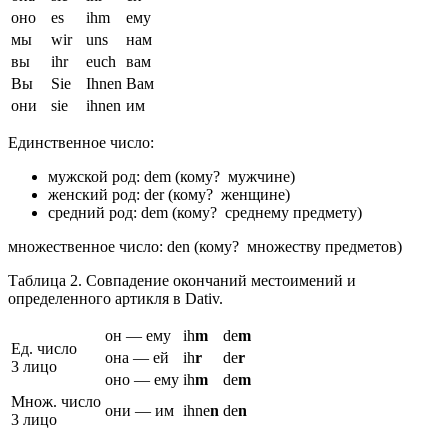
оно
es
ihm
ему
мы
wir
uns
нам
вы
ihr
euch
вам
Вы
Sie
Ihnen
Вам
они
sie
ihnen
им
Единственное число:
мужской род: dem (кому? мужчине)
женский род: der (кому? женщине)
средний род: dem (кому? среднему предмету)
множественное число: den (кому? множеству предметов)
Таблица 2. Совпадение окончаний местоимений и
определенного артикля в Dativ.
он — ему
ih
m
de
m
Ед. число
она — ей
ih
r
de
r
3 лицо
оно — ему
ih
m
de
m
Множ. число
они — им
ihne
n
de
n
3 лицо