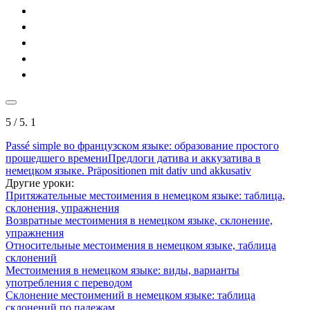
5
/ 5.
1
Passé simple во французском языке: образование простого
прошедшего времени
Предлоги датива и аккузатива в
немецком языке. Präpositionen mit dativ und akkusativ
Другие уроки:
Притяжательные местоимения в немецком языке: таблица,
склонения, упражнения
Возвратные местоимения в немецком языке, склонение,
упражнения
Относительные местоимения в немецком языке, таблица
склонений
Местоимения в немецком языке: виды, варианты
употребления с переводом
Склонение местоимений в немецком языке: таблица
склонений по падежам