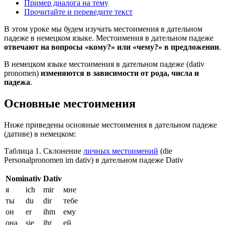
Пример диалога на тему
Прочитайте и переведите текст
В этом уроке мы будем изучать местоимения в дательном
падеже в немецком языке. Местоимения в дательном падеже
отвечают на вопросы «кому?» или «чему?» в предложении
.
В немецком языке местоимения в дательном падеже (dativ
pronomen)
изменяются в зависимости от рода, числа и
падежа
.
Основные местоимения
Ниже приведены основные местоимения в дательном падеже
(дативе) в немецком:
Таблица 1. Склонение
личных местоимений
(die
Personalpronomen im dativ) в дательном падеже Dativ
Nominativ
Dativ
я
ich
mir
мне
ты
du
dir
тебе
он
er
ihm
ему
она
sie
ihr
ей