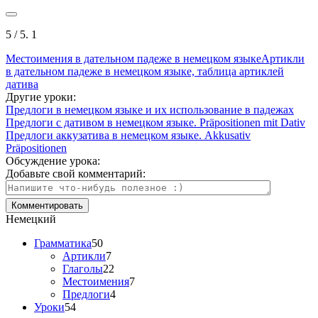
5
/ 5.
1
Местоимения в дательном падеже в немецком языке
Артикли
в дательном падеже в немецком языке, таблица артиклей
датива
Другие уроки:
Предлоги в немецком языке и их использование в падежах
Предлоги с дативом в немецком языке. Präpositionen mit Dativ
Предлоги аккузатива в немецком языке. Akkusativ
Präpositionen
Обсуждение урока:
Добавьте свой комментарий:
Немецкий
Грамматика
50
Артикли
7
Глаголы
22
Местоимения
7
Предлоги
4
Уроки
54