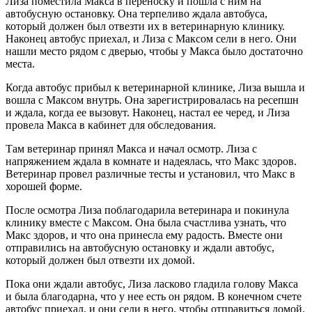
Лиза поместила Макса в переноску и пошла с ним на
автобусную остановку. Она терпеливо ждала автобуса,
который должен был отвезти их в ветеринарную клинику.
Наконец автобус приехал, и Лиза с Максом сели в него. Они
нашли место рядом с дверью, чтобы у Макса было достаточно
места.
Когда автобус прибыл к ветеринарной клинике, Лиза вышла и
вошла с Максом внутрь. Она зарегистрировалась на ресепшн
и ждала, когда ее вызовут. Наконец, настал ее черед, и Лиза
провела Макса в кабинет для обследования.
Там ветеринар принял Макса и начал осмотр. Лиза с
напряжением ждала в комнате и надеялась, что Макс здоров.
Ветеринар провел различные тесты и установил, что Макс в
хорошей форме.
После осмотра Лиза поблагодарила ветеринара и покинула
клинику вместе с Максом. Она была счастлива узнать, что
Макс здоров, и что она принесла ему радость. Вместе они
отправились на автобусную остановку и ждали автобус,
который должен был отвезти их домой.
Пока они ждали автобус, Лиза ласково гладила голову Макса
и была благодарна, что у нее есть он рядом. В конечном счете
автобус приехал, и они сели в него, чтобы отправиться домой.