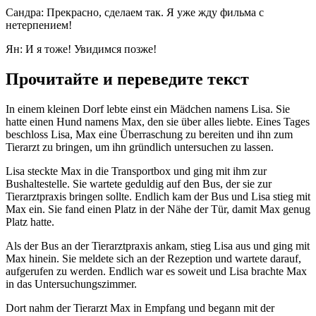
Сандра: Прекрасно, сделаем так. Я уже жду фильма с
нетерпением!
Ян: И я тоже! Увидимся позже!
Прочитайте и переведите текст
In einem kleinen Dorf lebte einst ein Mädchen namens Lisa. Sie
hatte einen Hund namens Max, den sie über alles liebte. Eines Tages
beschloss Lisa, Max eine Überraschung zu bereiten und ihn zum
Tierarzt zu bringen, um ihn gründlich untersuchen zu lassen.
Lisa steckte Max in die Transportbox und ging mit ihm zur
Bushaltestelle. Sie wartete geduldig auf den Bus, der sie zur
Tierarztpraxis bringen sollte. Endlich kam der Bus und Lisa stieg mit
Max ein. Sie fand einen Platz in der Nähe der Tür, damit Max genug
Platz hatte.
Als der Bus an der Tierarztpraxis ankam, stieg Lisa aus und ging mit
Max hinein. Sie meldete sich an der Rezeption und wartete darauf,
aufgerufen zu werden. Endlich war es soweit und Lisa brachte Max
in das Untersuchungszimmer.
Dort nahm der Tierarzt Max in Empfang und begann mit der