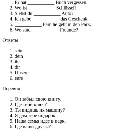
Er hat ___________ Buch vergessen.
Wo ist ___________ Schlüssel?
Siehst du ___________ Auto?
Ich gebe ___________ das Geschenk.
___________ Familie geht in den Park.
Wo sind ___________ Freunde?
Ответы
sein
dein
ihr
dir
Unsere
eure
Перевод
Он забыл свою книгу.
Где твой ключ?
Ты видишь их машину?
Я дам тебе подарок.
Наша семья идет в парк.
Где ваши друзья?