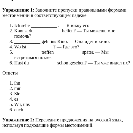
Упражнение 1:
Заполните пропуски правильными формами
местоимений в соответствующем падеже.
Ich sehe ___________ . — Я вижу его.
Kannst du ___________ helfen? — Ты можешь мне
помочь?
___________ geht ins Kino. — Она идет в кино.
Wo ist ___________? — Где это?
___________ treffen ___________ später. — Мы
встретимся позже.
Hast du ___________ schon gesehen? — Ты уже видел их?
Ответы
ihn
mir
Sie
es
Wir, uns
euch
Упражнение 2:
Переведите предложения на русский язык,
используя подходящие формы местоимений.