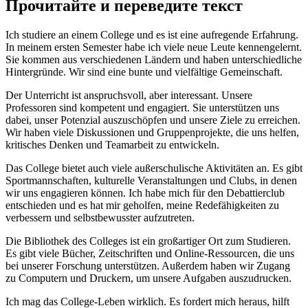
Прочитайте и переведите текст
Ich studiere an einem College und es ist eine aufregende Erfahrung.
In meinem ersten Semester habe ich viele neue Leute kennengelernt.
Sie kommen aus verschiedenen Ländern und haben unterschiedliche
Hintergründe. Wir sind eine bunte und vielfältige Gemeinschaft.
Der Unterricht ist anspruchsvoll, aber interessant. Unsere
Professoren sind kompetent und engagiert. Sie unterstützen uns
dabei, unser Potenzial auszuschöpfen und unsere Ziele zu erreichen.
Wir haben viele Diskussionen und Gruppenprojekte, die uns helfen,
kritisches Denken und Teamarbeit zu entwickeln.
Das College bietet auch viele außerschulische Aktivitäten an. Es gibt
Sportmannschaften, kulturelle Veranstaltungen und Clubs, in denen
wir uns engagieren können. Ich habe mich für den Debattierclub
entschieden und es hat mir geholfen, meine Redefähigkeiten zu
verbessern und selbstbewusster aufzutreten.
Die Bibliothek des Colleges ist ein großartiger Ort zum Studieren.
Es gibt viele Bücher, Zeitschriften und Online-Ressourcen, die uns
bei unserer Forschung unterstützen. Außerdem haben wir Zugang
zu Computern und Druckern, um unsere Aufgaben auszudrucken.
Ich mag das College-Leben wirklich. Es fordert mich heraus, hilft