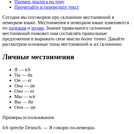
Пример диалога на тему
Прочитайте и переведите текст
Сегодня мы поговорим про склонение местоимений в
немецком языке. Местоимения в немецком языке изменяются
по
падежам
и
родам
. Знание правильного склонения
местоимений поможет нам составлять правильные
предложения и выражать свои мысли более точно. Давайте
рассмотрим основные типы местоимений и их склонение.
Личные местоимения
Я — ich
Ты — du
Он — er
Она — sie
Оно — es
Мы — wir
Вы — ihr
Они — sie
Примеры использования:
Ich spreche Deutsch. — Я говорю по-немецки.