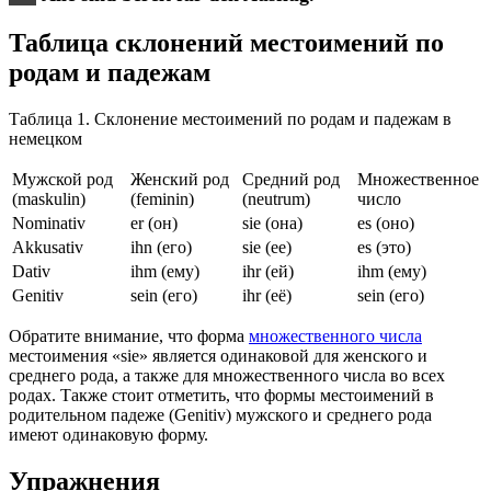
Таблица склонений местоимений по
родам и падежам
Таблица 1. Склонение местоимений по родам и падежам в
немецком
Мужской род
Женский род
Средний род
Множественное
(maskulin)
(feminin)
(neutrum)
число
Nominativ
er (он)
sie (она)
es (оно)
Akkusativ
ihn (его)
sie (ее)
es (это)
Dativ
ihm (ему)
ihr (ей)
ihm (ему)
Genitiv
sein (его)
ihr (её)
sein (его)
Обратите внимание, что форма
множественного числа
местоимения «sie» является одинаковой для женского и
среднего рода, а также для множественного числа во всех
родах. Также стоит отметить, что формы местоимений в
родительном падеже (Genitiv) мужского и среднего рода
имеют одинаковую форму.
Упражнения