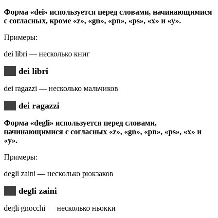
Форма «dei» используется перед словами, начинающимися
с согласных, кроме «z», «gn», «pn», «ps», «x» и «y».
Примеры:
dei libri — несколько книг
dei libri
dei ragazzi — несколько мальчиков
dei ragazzi
Форма «degli» используется перед словами,
начинающимися с согласных «z», «gn», «pn», «ps», «x» и
«y».
Примеры:
degli zaini — несколько рюкзаков
degli zaini
degli gnocchi — несколько ньокки