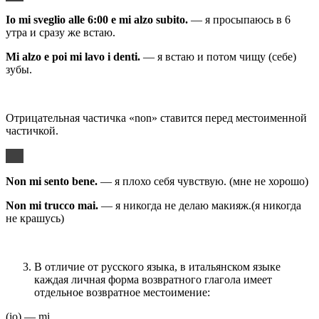
Io
mi
sveglio
alle
6:00
e
mi
alzo
subito
.
— я просыпаюсь в 6
утра и сразу же встаю.
Mi alzo e poi mi lavo i denti.
— я встаю и потом чищу (себе)
зубы.
Отрицательная частичка «non» ставится перед местоименной
частичкой.
Non mi sento bene.
— я плохо себя чувствую. (мне не хорошо)
Non mi trucco mai.
— я никогда не делаю макияж.(я никогда
не крашусь)
В отличие от русского языка, в итальянском языке
каждая личная форма возвратного глагола имеет
отдельное возвратное местоимение:
(io) — mi