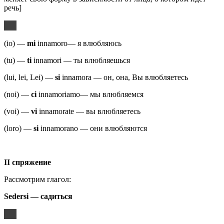
речь]
(io) —
mi
innamoro— я влюбляюсь
(tu) —
ti
innamori — ты влюбляешься
(lui, lei, Lei) —
si
innamora — он, она, Вы влюбляетесь
(noi) —
ci
innamoriamo— мы влюбляемся
(voi) —
vi
innamorate — вы влюбляетесь
(loro) —
si
innamorano — они влюбляются
II спряжение
Рассмотрим глагол:
Sedersi
— садиться