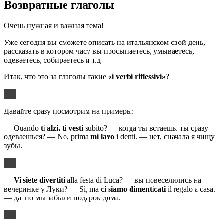
Возвратные глаголы
Очень нужная и важная тема!
Уже сегодня вы сможете описать на итальянском свой день,
рассказать в котором часу вы просыпаетесь, умываетесь,
одеваетесь, собираетесь и т.д
Итак, что это за глаголы такие
«
i
verbi
riflessivi
»
?
Давайте сразу посмотрим на примеры:
— Quando
ti alzi, ti vesti
subito? — когда ты встаешь, ты сразу
одеваешься? — No, prima
mi lavo
i denti. — нет, сначала я чищу
зубы.
—
Vi siete divertiti
alla festa di Luca? — вы повеселились на
вечеринке у Луки? — Sì, ma
ci siamo dimenticati
il regalo a casa.
— да, но мы забыли подарок дома.