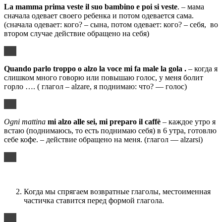
La
mamma
prima
veste
il
suo
bambino
e
poi
si
veste
. – мама
сначала одевает своего ребенка и потом одевается сама.
(сначала одевает: кого? – сына, потом одевает: кого? – себя, во
втором случае действие обращено на себя)
Quando
parlo
troppo
o
alzo
la
voce
mi
fa
male
la
gola
.
– когда я
слишком много говорю или повышаю голос, у меня болит
горло …. ( глагол – alzare, я поднимаю: что? — голос)
Ogni mattina
mi alzo alle sei, mi preparo il caffè
– каждое утро я
встаю (поднимаюсь, то есть поднимаю себя) в 6 утра, готовлю
себе кофе. – действие обращено на меня. (глагол — alzarsi)
Когда мы спрягаем возвратные глаголы, местоименная
частичка ставится перед формой глагола.