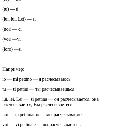
(tu) — ti
(lui, lui, Lei) — si
(noi) — ci
(voi) —vi
(loro) —si
Например:
io —
mi
pettino — я расчесываюсь
tu —
ti
pettini — ты расчесываешься
lui, lei, Lei —
si
pettina — он расчесывается, она
расчесывается, Вы расчесываетесь
noi —
ci
pettiniamo — мы расчесываемся
voi —
vi
pettinate — вы расчесываетесь