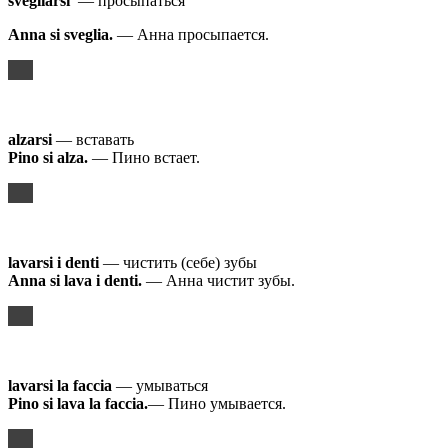
svegliarsi
— просыпаться
Anna si sveglia.
— Анна просыпается.
alzarsi
— вставать
Pino
si
alza
.
— Пино встает.
lavarsi i denti
— чистить (себе) зубы
Anna si lava i denti.
— Анна чистит зубы.
lavarsi la faccia
— умываться
Pino si lava la faccia.
— Пино умывается.