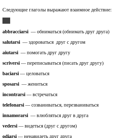
Следующие глаголы выражают взаимное действие:
abbracciarsi
— обниматься (обнимать друг друга)
salutarsi
— здороваться друг с другом
aiutarsi
— помогать друг другу
scriversi
— переписываться (писать друг другу)
baciarsi
— целоваться
sposarsi
— жениться
incontrarsi
— встречаться
telefonarsi
— созваниваться, перезваниваться
innamorarsi
— влюбляться друг в друга
vedersi
— видеться (друг с другом)
odiarsi
— ненавидеть друг друга