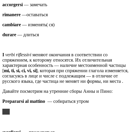
accorgersi
— замечать
rimanere
—оставаться
camb
i
are
— изменять( ся)
d
urare
— длиться
I
verbi riflessivi
меняют окончания в соответствии со
спряжением, к которому относятся. Их отличительная
характерная особенность — наличие местоименной частицы
[
mi, ti, si, ci, vi,
si
]
, которая при спряжении глагола изменяется,
согласуясь в лице и числе с подлежащим — в отличие от
русского языка, где частица не меняет ни формы, ни места .
Давайте посмотрим на утренние сборы Анны и Пино:
Prepararsi al mattino
— собираться утром