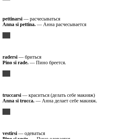
pettinarsi
— расчесываться
Anna si pettina.
— Анна расчесывается
radersi
— бриться
Pino si rade.
— Пино бреется.
truccarsi
— краситься (делать себе макияж)
Anna
si
trucca
.
— Анна делает себе макияж.
vestirsi
— одеваться
Pino
si
veste
.
— Пино одевается.