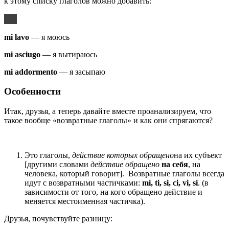
к этому списку глаголов можно добавить:
mi lavo
— я моюсь
mi asciugo
— я вытираюсь
mi addormento
— я засыпаю
Особенности
Итак, друзья, а теперь давайте вместе проанализируем, что
такое вообще «возвратные глаголы» и как они спрягаются?
Это глаголы,
действие которых обращено
на их субъект
[другими словами
действие обращено
на себя
, на
человека, который говорит]. Возвратные глаголы всегда
идут с возвратными частичками:
mi
,
ti
,
si
,
ci
,
vi
,
si
. (в
зависимости от того, на кого обращено действие и
меняется местоименная частичка).
Друзья, почувствуйте разницу: