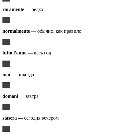
raramente
— редко
normalmente
— обычно, как правило
tutto
l
’
anno
— весь год
mai
— никогда
domani
— завтра
stasera
— сегодня вечером