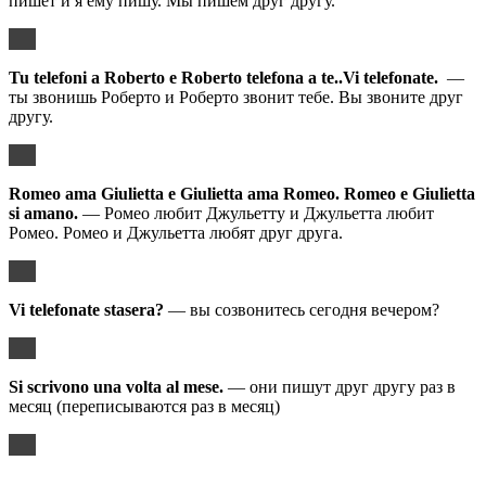
пишет и я ему пишу. Мы пишем друг другу.
Tu telefoni a Roberto e Roberto telefona a te..Vi telefonate.
—
ты звонишь Роберто и Роберто звонит тебе. Вы звоните друг
другу.
Romeo ama Giulietta e Giulietta ama Romeo. Romeo e Giulietta
si amano.
— Ромео любит Джульетту и Джульетта любит
Ромео. Ромео и Джульетта любят друг друга.
Vi telefonate stasera?
— вы созвонитесь сегодня вечером?
Si scrivono una volta al mese.
— они пишут друг другу раз в
месяц (переписываются раз в месяц)