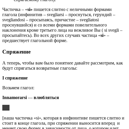
Частичка – «
si
»
пишется слитно с неличными формами
глагола (инфинитив – svegliarsi – проснуться, герундий –
svegliandosi – просыпаясь, причастие – svegliatosi
проснувшийся) и со всеми формами повелительного
наклонения кроме третьего лица на вежливое Вы ( si svegli –
просыпайтесь). Во всех других случаях частица «
si
» –
предшествует глагольной форме.
Спряжение
А теперь, чтобы вам было понятнее давайте рассмотрим, как
будут спрягаться возвратные глаголы:
I спряжение
Возьмем глагол:
Innamorarsi
—
влюбляться
[наша частичка «si», которая в инфинитиве пишется слитно и
стоит в конце глагола, при спряжении выносится вперед и
меняет свою форму в зависимости от лица, о котором идет