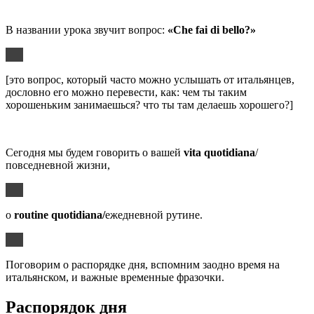
В названии урока звучит вопрос:
«
Che
fai
di
bello
?»
[это вопрос, который часто можно услышать от итальянцев,
дословно его можно перевести, как: чем ты таким
хорошеньким занимаешься? что ты там делаешь хорошего?]
Сегодня мы будем говорить о вашей
v
ita
quotidiana
/
повседневной жизни,
о
routine quotidiana/
ежедневной рутине.
Поговорим о распорядке дня, вспомним заодно время на
итальянском, и важные временные фразочки.
Распорядок дня