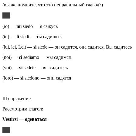
(вы же помните, что это неправильный глагол?)
(io) —
mi
siedo — я сажусь
(tu) —
ti
siedi — ты садишься
(lui, lei, Lei) —
si
siede — он садится, она садится, Вы садитесь
(noi) —
ci
sediamo — мы садимся
(voi) —
vi
sedete — вы садитесь
(loro) —
si
siedono — они садятся
III спряжение
Рассмотрим глагол
:
Vestirsi
—
одеваться