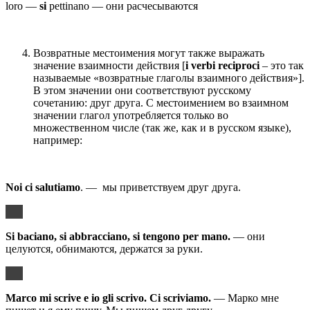
loro —
si
pettinano — они расчесываются
Возвратные местоимения могут также выражать
значение взаимности действия [
i verbi reciproci
– это так
называемые «возвратные глаголы взаимного действия»].
В этом значении они соответствуют русскому
сочетанию: друг друга. С местоимением во взаимном
значении глагол употребляется только во
множественном числе (так же, как и в русском языке),
например:
Noi ci salutiamo
. — мы приветствуем друг друга.
Si baciano, si abbracciano, si tengono per mano.
— они
целуются, обнимаются, держатся за руки.
Marco mi scrive e io gli scrivo.
Ci scriviamo.
— Марко мне