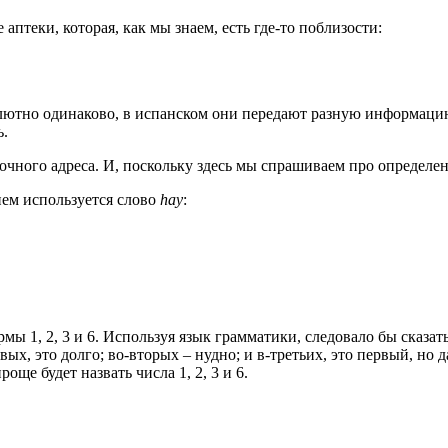
птеки, которая, как мы знаем, есть где-то поблизости:
олютно одинаково, в испанском они передают разную информацию
ь.
 точного адреса. И, поскольку здесь мы спрашиваем про определ
 нем используется слово
hay
:
рмы 1, 2, 3 и 6. Используя язык грамматики, следовало бы сказ
ых, это долго; во-вторых – нудно; и в-третьих, это первый, но д
ще будет назвать числа 1, 2, 3 и 6.