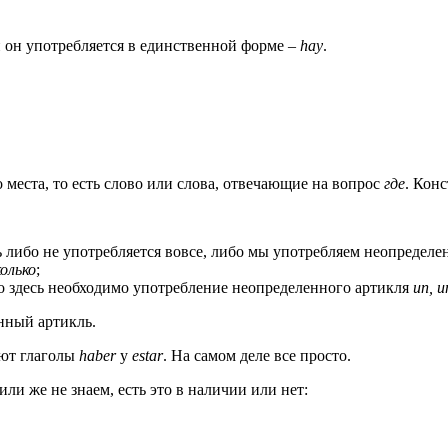
и он употребляется в единственной форме –
hay
.
о места, то есть слово или слова, отвечающие на вопрос
где
. Кон
 либо не употребляется вовсе, либо мы употребляем неопредел
колько
;
о здесь необходимо употребление неопределенного артикля
un
,
u
нный артикль.
ают глаголы
haber
y
estar
. На самом деле все просто.
ли же не знаем, есть это в наличии или нет: