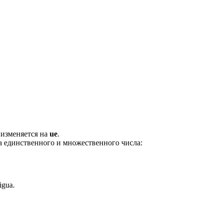
 изменяется на
ue
.
а единственного и множественного числа:
igua.