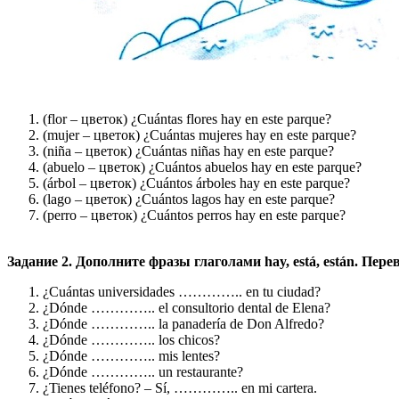
(flor – цветок) ¿Cuántas flores hay en este parque?
(mujer – цветок) ¿Cuántas mujeres hay en este parque?
(niña – цветок) ¿Cuántas niñas hay en este parque?
(abuelo – цветок) ¿Cuántos abuelos hay en este parque?
(árbol – цветок) ¿Cuántos árboles hay en este parque?
(lago – цветок) ¿Cuántos lagos hay en este parque?
(perro – цветок) ¿Cuántos perros hay en este parque?
Задание 2. Дополните фразы глаголами hay, está, están. Пере
¿Cuántas universidades ………….. en tu ciudad?
¿Dónde ………….. el consultorio dental de Elena?
¿Dónde ………….. la panadería de Don Alfredo?
¿Dónde ………….. los chicos?
¿Dónde ………….. mis lentes?
¿Dónde ………….. un restaurante?
¿Tienes teléfono? – Sí, ………….. en mi cartera.