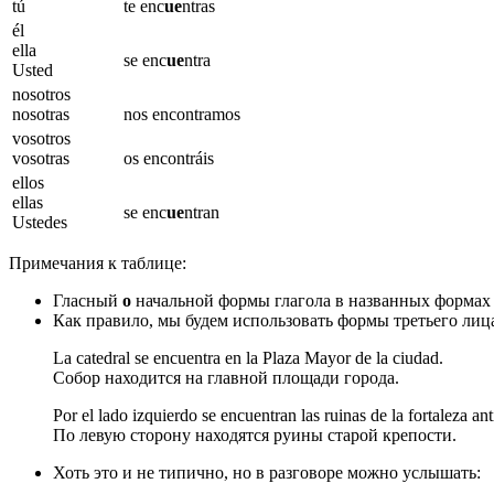
tú
te enc
ue
ntras
él
ella
se enc
ue
ntra
Usted
nosotros
nosotras
nos encontramos
vosotros
vosotras
os encontráis
ellos
ellas
se enc
ue
ntran
Ustedes
Примечания к таблице:
Гласный
о
начальной формы глагола в названных формах
Как правило, мы будем использовать формы третьего лиц
La catedral se encuentra en la Plaza Mayor de la ciudad.
Собор находится на главной площади города.
Por el lado izquierdo se encuentran las ruinas de la fortaleza ant
По левую сторону находятся руины старой крепости.
Хоть это и не типично, но в разговоре можно услышать: