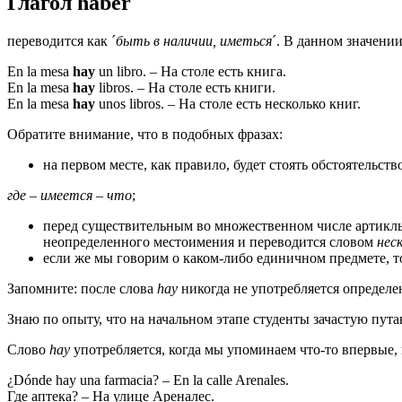
Глагол haber
переводится как ´
быть в наличии, иметься
´. В данном значени
En la mesa
hay
un libro. – На столе есть книга.
En la mesa
hay
libros. – На столе есть книги.
En la mesa
hay
unos libros. – На столе есть несколько книг.
Обратите внимание, что в подобных фразах:
на первом месте, как правило, будет стоять обстоятельств
где – имеется – что
;
перед существительным во множественном числе артикль
неопределенного местоимения и переводится словом
нес
если же мы говорим о каком-либо единичном предмете, т
Запомните: после слова
hay
никогда не употребляется определе
Знаю по опыту, что на начальном этапе студенты зачастую пут
Слово
hay
употребляется, когда мы упоминаем что-то впервые, и
¿Dónde hay una farmacia? – En la calle Arenales.
Где аптека? – На улице Ареналес.