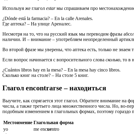
Используя же глагол
estar
мы спрашиваем про местонахождение а
¿Dónde está la farmacia? – En la calle Arenales.
Где аптека? – На улице Ареналес.
Несмотря на то, что на русский язык мы переводим фразы абс
наличии. И – внимание – употребляем неопределенный артикл
Во второй фразе мы уверены, что аптека есть, только не знаем
Если вопрос начинается с вопросительного слова
сколько
, то в
¿Cuántos libros hay en la mesa? – En la mesa hay cinco libros.
Сколько книг на столе? – На столе 5 книг.
Глагол encontrarse – находиться
Выучите, как спрягается этот глагол. Обратите внимание на фо
числа, а также третьего лица множественного числа. Но, во-перв
подобным изменением в глагольных формах, поэтому гораздо про
Местоимение
Глагольная форма
yo
me enc
ue
ntro