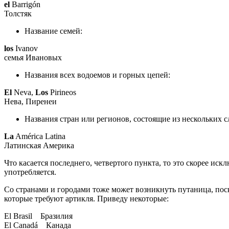
el
Barrigón
Толстяк
Название семей:
los
Ivanov
семья Ивановых
Названия всех водоемов и горных цепей:
El
Neva,
Los
Pirineos
Нева, Пиренеи
Названия стран или регионов, состоящие из нескольких с
La
América Latina
Латинская Америка
Что касается последнего, четвертого пункта, то это скорее и
употребляется.
Со странами и городами тоже может возникнуть путаница, поско
которые требуют артикля. Приведу некоторые:
El Brasil Бразилия
El Canadá Канада