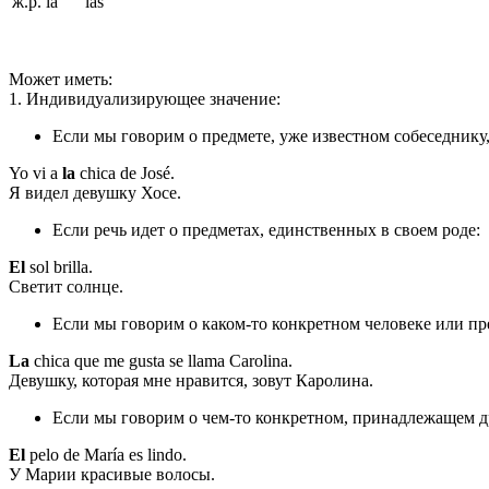
ж.р.
la
las
Может иметь:
1. Индивидуализирующее значение:
Если мы говорим о предмете, уже известном собеседнику
Yo vi a
la
chica de José.
Я видел девушку Хосе.
Если речь идет о предметах, единственных в своем роде:
El
sol brilla.
Светит солнце.
Если мы говорим о каком-то конкретном человеке или пр
La
chica que me gusta se llama Carolina.
Девушку, которая мне нравится, зовут Каролина.
Если мы говорим о чем-то конкретном, принадлежащем д
El
pelo de María es lindo.
У Марии красивые волосы.