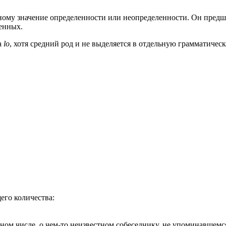
ному значение определенности или неопределенности. Он предшес
ленных.
а
lo
, хотя средний род и не выделяется в отдельную грамматичес
его количества:
ном числе, о чем-то неизвестном собеседнику, не упоминавшемся