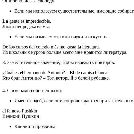
Они боролись за свободу.
Если мы используем существительные, имеющие собирате
La
gente es impredecible.
Люди непредсказуемы.
Если мы называем отрасли науки и искусства.
De
los
cursos del colegio más me gusta
la
literatura.
Из школьных курсов больше всего мне нравится литература.
3. Заместительное значение, чтобы избежать повторов:
¿Cuál es
el
hermano de Antonio? –
El
de camisa blanca.
Кто брат Антонио? – Тот, который в белой рубашке.
4. С именами собственными:
Имена людей, если они сопровождаются прилагательным
el
famoso Pushkin
Великий Пушкин
Клички и прозвища: