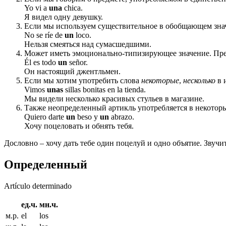
Yo vi a
una
chica.
Я видел одну девушку.
Если мы используем существительное в обобщающем зна
No se ríe de
un
loco.
Нельзя смеяться над сумасшедшими.
Может иметь эмоционально-типизирующее значение. Предп
Él es todo
un
señor.
Он настоящий джентльмен.
Если мы хотим употребить слова
некоторые
,
несколько
в 
Vimos
unas
sillas bonitas en la tienda.
Мы видели несколько красивых стульев в магазине.
Также неопределенный артикль употребляется в некотор
Quiero darte
un
beso y
un
abrazo.
Хочу поцеловать и обнять тебя.
Дословно – хочу дать тебе один поцелуй и одно объятие. Звуч
Определенный
Artículo determinado
ед.ч.
мн.ч.
м.р.
el
los