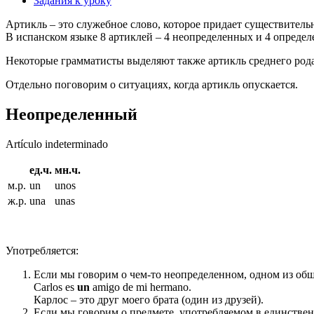
Задания к уроку
Артикль – это служебное слово, которое придает существитель
В испанском языке 8 артиклей – 4 неопределенных и 4 опреде
Некоторые грамматисты выделяют также артикль среднего род
Отдельно поговорим о ситуациях, когда артикль опускается.
Неопределенный
Artículo indeterminado
ед.ч.
мн.ч.
м.р.
un
unos
ж.р.
una
unas
Употребляется:
Если мы говорим о чем-то неопределенном, одном из общ
Carlos es
un
amigo de mi hermano.
Карлос – это друг моего брата (один из друзей).
Если мы говорим о предмете, употребляемом в единствен