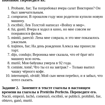
Indefinido. Переведите их.
Probaste, fue; Ты попробовал вчера салат Виктории? Он
был замечательным.
compraron; В прошлом году мои родители купили новую
машину.
escribió; Лев Толстой написал «Войну и мир».
fui, gustó; Вчера я ходил в кино, но мне совсем не
понравился фильм.
mintió, pareció: Лена мне соврала, и это мне показалось
ужасным.
trajimos, fue; На день рождения Алекса мы принесли
торт.
dijo, condujo; Вероника мне сказала, что её брат вёл
машину всю ночь.
murió; Моя бабушка умерла в 92 года.
comiste, tomé; Что ты ел на завтрак? – Только выпил
чашку чёрного кофе.
interrumpió, olvidé; Мой сын меня перебил, и я забыл, что
хотел сказать.
Задание 2. Замените в тексте глаголы в настоящем
времени на глаголы в Pretérito Perfecto. Переведите его.
Nació, empezó, luchó, comenzó, escribió, se publicó, prohibió, fue,
obtuvo, ganó, murió.