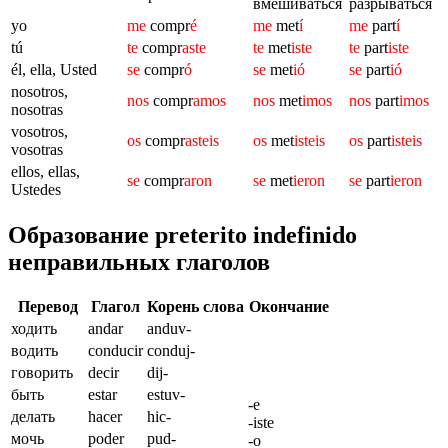
вмешиваться
разрываться
yo
me
compr
é
me
met
í
me
part
í
tú
te
compr
aste
te
met
iste
te
part
iste
él, ella, Usted
se
compr
ó
se
met
ió
se
part
ió
nosotros,
nos
compr
amos
nos
met
imos
nos
part
imos
nosotras
vosotros,
os
compr
asteis
os
met
isteis
os
part
isteis
vosotras
ellos, ellas,
se
compr
aron
se
met
ieron
se
part
ieron
Ustedes
Образование preterito indefinido
неправильных глаголов
Перевод
Глагол
Корень слова
Окончание
ходить
andar
anduv-
водить
conducir
conduj-
говорить
decir
dij-
быть
estar
estuv-
-e
делать
hacer
hic-
-iste
мочь
poder
pud-
-o