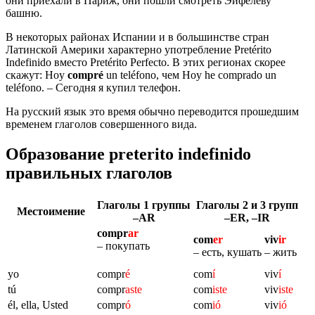
они приехали в Париж, они пошли смотреть Эйфелеву
башню.
В некоторых районах Испании и в большинстве стран
Латинской Америки характерно употребление Pretérito
Indefinido вместо Pretérito Perfecto. В этих регионах скорее
скажут: Hoy
compr
é
un teléfono, чем Hoy he comprado un
teléfono. – Сегодня я купил телефон.
На русский язык это время обычно переводится прошедшим
временем глаголов совершенного вида.
Образование preterito indefinido
правильных глаголов
Глаголы 1 группы
Глаголы 2 и 3 групп
Местоимение
–AR
–ER, –IR
compr
ar
com
er
viv
ir
– покупать
– есть, кушать
– жить
yo
compr
é
com
í
viv
í
tú
compr
aste
com
iste
viv
iste
él, ella, Usted
compr
ó
com
ió
viv
ió