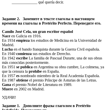
_____________ qué quería decir.
Задание 2. Замените в тексте глаголы в настоящем
времени на глаголы в Pretérito Perfecto. Переведите его.
Camilo José Cela, un gran escritor español
Nace
en Galicia en 1916.
En 1934
empieza
los estudios de Medicina en la Universidad de
Madrid.
Lucha
en el bando franquista durante la Guerra Civil española.
En 1940
comienza
sus estudios de Derecho.
En 1942
escribe
La familia de Pascual Durarte, una de sus obras
más conocidas posteriormente.
En 1951
se publica
en Argentina su obra cumbre, La colmena, ya
que la censura la
prohíbe
en España.
En 1957
es
nombrado miembro de la Real Academia Española.
En 1987
obtiene
el premio Príncipe de Asturias de las Letras.
Gana
el premio Nobel de Literatura en 1989.
Muere
en 2002 en Madrid.
УДАЧИ!
Задание 1. Дополните фразы глаголом в Pretérito