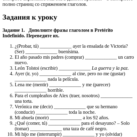
полно страниц со спряжением глаголов.
Задания к уроку
Задание 1. Дополните фразы глаголом в Pretérito
Indefinido. Переведите их.
¿(Probar, tú) _____________ ayer la ensalada de Victoria?
(Ser) _____________ buenísima.
El año pasado mis padres (comprar) _____________ un carro
nuevo.
León Tolstoi (escribir) _____________
La guerra y la paz
.
Ayer (ir, yo) _____________ al cine, pero no me (gustar)
_____________ nada la película.
Lena me (mentir) _____________ y me (parecer)
_____________ horrible.
Para el cumpleaños de Alex (traer, nosotros) _____________
una torta.
Verónica me (decir) _____________ que su hermano
(conducir) _____________ toda la noche.
Mi abuela (morir) _____________ a los 92 años.
¿Qué (comer, tú) _____________ para el desayuno? – Solo
(tomar) _____________ una taza de café negro.
Mi hijo me (interrumpir) _____________ y yo (olvidar)