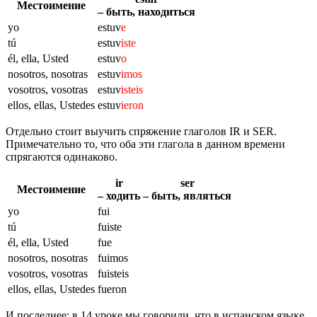
Местоимение
– быть, находиться
yo
estuv
e
tú
estuv
iste
él, ella, Usted
estuv
o
nosotros, nosotras
estuv
imos
vosotros, vosotras
estuv
isteis
ellos, ellas, Ustedes
estuv
ieron
Отдельно стоит выучить спряжение глаголов IR и SER.
Примечательно то, что оба эти глагола в данном времени
спрягаются одинаково.
ir
ser
Местоимение
– ходить
– быть, являться
yo
fui
tú
fuiste
él, ella, Usted
fue
nosotros, nosotras
fuimos
vosotros, vosotras
fuisteis
ellos, ellas, Ustedes
fueron
И последнее: в 14 уроке мы говорили, что в испанском языке