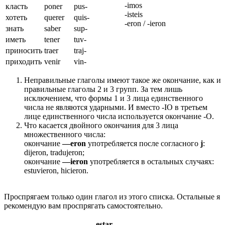
-imos
класть
poner
pus-
-isteis
хотеть
querer
quis-
-eron / -ieron
знать
saber
sup-
иметь
tener
tuv-
приносить
traer
traj-
приходить
venir
vin-
Неправильные глаголы имеют такое же окончание, как и
правильные глаголы 2 и 3 групп. За тем лишь
исключением, что формы 1 и 3 лица единственного
числа не являются ударными. И вместо -IO в третьем
лице единственного числа используется окончание -О.
Что касается двойного окончания для 3 лица
множественного числа:
окончание
—
eron
употребляется после согласного
j
:
dijeron, tradujeron;
окончание
—
ieron
употребляется в остальных случаях:
estuvieron, hicieron.
Проспрягаем только один глагол из этого списка. Остальные я
рекомендую вам проспрягать самостоятельно.
estar