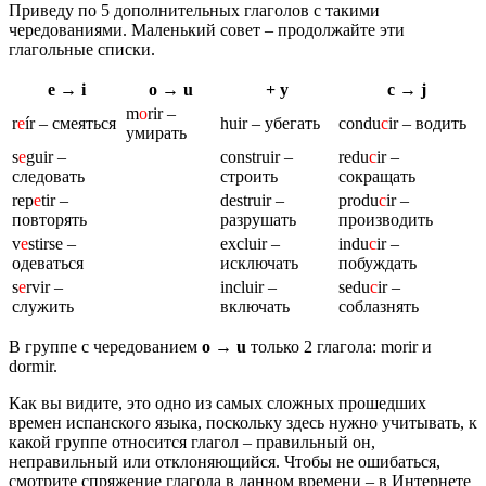
Приведу по 5 дополнительных глаголов с такими
чередованиями. Маленький совет – продолжайте эти
глагольные списки.
e → i
o → u
+ y
c → j
m
o
rir –
r
e
ír – смеяться
huir – убегать
condu
c
ir – водить
умирать
s
e
guir –
construir –
redu
c
ir –
следовать
строить
сокращать
rep
e
tir –
destruir –
produ
c
ir –
повторять
разрушать
производить
v
e
stirse –
excluir –
indu
c
ir –
одеваться
исключать
побуждать
s
e
rvir –
incluir –
sedu
c
ir –
служить
включать
соблазнять
В группе с чередованием
o
→
u
только 2 глагола: morir и
dormir.
Как вы видите, это одно из самых сложных прошедших
времен испанского языка, поскольку здесь нужно учитывать, к
какой группе относится глагол – правильный он,
неправильный или отклоняющийся. Чтобы не ошибаться,
смотрите спряжение глагола в данном времени – в Интернете