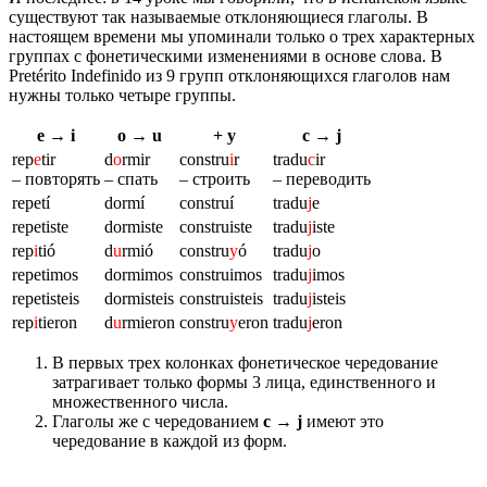
существуют так называемые отклоняющиеся глаголы. В
настоящем времени мы упоминали только о трех характерных
группах с фонетическими изменениями в основе слова. В
Pretérito Indefinido из 9 групп отклоняющихся глаголов нам
нужны только четыре группы.
e → i
o → u
+ y
c → j
rep
e
tir
d
o
rmir
constru
i
r
tradu
c
ir
– повторять
– спать
– строить
– переводить
repetí
dormí
construí
tradu
j
e
repetiste
dormiste
construiste
tradu
j
iste
rep
i
tió
d
u
rmió
constru
y
ó
tradu
j
o
repetimos
dormimos
construimos
tradu
j
imos
repetisteis
dormisteis
construisteis
tradu
j
isteis
rep
i
tieron
d
u
rmieron
constru
y
eron
tradu
j
eron
В первых трех колонках фонетическое чередование
затрагивает только формы 3 лица, единственного и
множественного числа.
Глаголы же с чередованием
c
→
j
имеют это
чередование в каждой из форм.