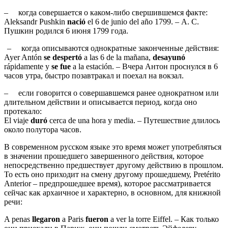
– когда совершается о каком-либо свершившемся факте:
Aleksandr Pushkin
nació
el 6 de junio del año 1799. – А. С.
Пушкин родился 6 июня 1799 года.
– когда описываются однократные законченные действия:
Ayer Antón
se despertó
a las 6 de la mañana,
desayunó
rápidamente y
se fue
a la estación. – Вчера Антон проснулся в 6
часов утра, быстро позавтракал и поехал на вокзал.
– если говорится о совершавшемся ранее однократном или
длительном действии и описывается период, когда оно
протекало:
El viaje
duró
cerca de una hora y media. – Путешествие длилось
около полутора часов.
В современном русском языке это время может употребляться
в значении прошедшего завершенного действия, которое
непосредственно предшествует другому действию в прошлом.
То есть оно приходит на смену другому прошедшему, Pretérito
Anterior – предпрошедшее время), которое рассматривается
сейчас как архаичное и характерно, в основном, для книжной
речи:
A penas
llegaron
a Paris
fueron
a ver la torre Eiffel. – Как только