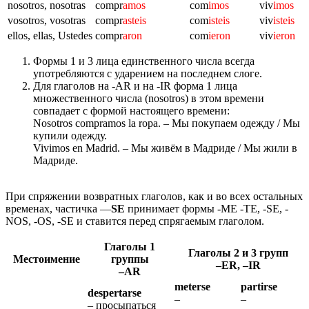
nosotros, nosotras
compr
amos
com
imos
viv
imos
vosotros, vosotras
compr
asteis
com
isteis
viv
isteis
ellos, ellas, Ustedes
compr
aron
com
ieron
viv
ieron
Формы 1 и 3 лица единственного числа всегда
употребляются с ударением на последнем слоге.
Для глаголов на -AR и на -IR форма 1 лица
множественного числа (nosotros) в этом времени
совпадает с формой настоящего времени:
Nosotros compramos la ropa. – Мы покупаем одежду / Мы
купили одежду.
Vivimos en Madrid. – Мы живём в Мадриде / Мы жили в
Мадриде.
При спряжении возвратных глаголов, как и во всех остальных
временах, частичка —
SE
принимает формы -ME -TE, -SE, -
NOS, -OS, -SE и ставится перед спрягаемым глаголом.
Глаголы 1
Глаголы 2 и 3 групп
Местоимение
группы
–ER, –IR
–AR
meterse
partirse
despertarse
–
–
– просыпаться