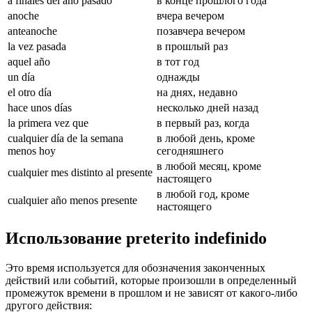
a finales del año pasado
в конце прошлого года
anoche
вчера вечером
anteanoche
позавчера вечером
la vez pasada
в прошлый раз
aquel año
в тот год
un día
однажды
el otro día
на днях, недавно
hace unos días
несколько дней назад
la primera vez que
в первый раз, когда
cualquier día de la semana
в любой день, кроме
menos hoy
сегодняшнего
в любой месяц, кроме
cualquier mes distinto al presente
настоящего
в любой год, кроме
cualquier año menos presente
настоящего
Использование preterito indefinido
Это время используется для обозначения законченных
действий или событий, которые произошли в определенный
промежуток времени в прошлом и не зависят от какого-либо
другого действия: