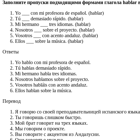
Заполните пропуски подходящими формами глагола hablar 
Yo ___ con mi profesora de español. (hablar)
Tú ___ demasiado rápido. (hablar)
Mi hermano ___ tres idiomas. (hablar)
Nosotros ___ sobre el proyecto. (hablar)
Vosotros ___ con acento andaluz. (hablar)
Ellos ___ sobre la música. (hablar)
Ответы
Yo hablo con mi profesora de español.
Tú hablas demasiado rápido.
Mi hermano habla tres idiomas.
Nosotros hablamos sobre el proyecto.
Vosotros habláis con acento andaluz.
Ellos hablan sobre la música.
Перевод
Я говорю со своей преподавательницей испанского языка
Ты говоришь слишком быстро.
Мой брат говорит на трех языках.
Мы говорим о проекте.
Вы говорите с акцентом из Андалусии.
Они говорят о музыке.