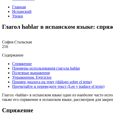
Главная
Испанский
Уроки
Глагол hablar в испанском языке: спря
София Стальская
216
Содержание
Cпряжение
Примеры использования глагола hablar
Полезные выражения
Упражнения. Еjercicios
Пример диалога на тему (diálogo sobre el tema)
Прочитайте и переведите текст (Lee y traduce el texto)
Глагол «hablar» в испанском языке один из наиболее часто исп
также его спряжение в испанском языке, рассмотрим для закре
Cпряжение