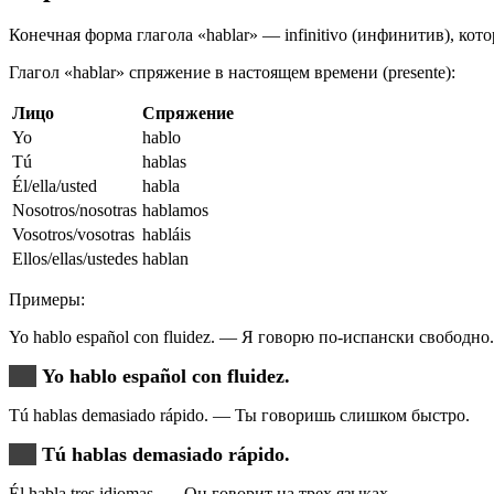
Конечная форма глагола «hablar» — infinitivo (инфинитив), ко
Глагол «hablar» спряжение в настоящем времени (presente):
Лицо
Спряжение
Yo
hablo
Tú
hablas
Él/ella/usted
habla
Nosotros/nosotras
hablamos
Vosotros/vosotras
habláis
Ellos/ellas/ustedes
hablan
Примеры:
Yo hablo español con fluidez. — Я говорю по-испански свободно.
Yo hablo español con fluidez.
Tú hablas demasiado rápido. — Ты говоришь слишком быстро.
Tú hablas demasiado rápido.
Él habla tres idiomas. — Он говорит на трех языках.