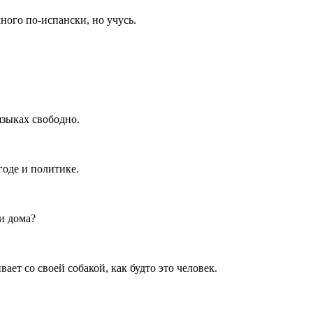
много по-испански, но учусь.
 языках свободно.
огоде и политике.
ки дома?
ивает со своей собакой, как будто это человек.