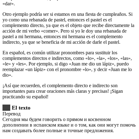
«dar».
Otro ejemplo podría ser si estamos en una fiesta de cumpleaños. Si
yo como una rebanada de pastel, entonces el pastel es el
complemento directo, ya que es el objeto que recibe directamente la
acción de mi verbo «comer». Pero si yo le doy una rebanada de
pastel a mi hermana, entonces mi hermana es el complemento
indirecto, ya que se beneficia de mi acción de darle el pastel.
En español, es común utilizar pronombres para sustituir los
complementos directos e indirectos, como «lo», «la», «los», «las»,
«le» y «les». Por ejemplo, si digo «Juan me dio un lápiz», puedo
reemplazar «un lápiz» con el pronombre «lo», y decir «Juan me lo
dio».
¡Así que recuerden, el complemento directo e indirecto son
importantes para crear oraciones más claras y precisas! ¡Sigan
practicando su español!
El texto
Перевод
Сегодня мы будем говорить о прямом и косвенном
дополнении в испанском языке и о том, как они могут помочь
нам создавать более полные и точные предложения.