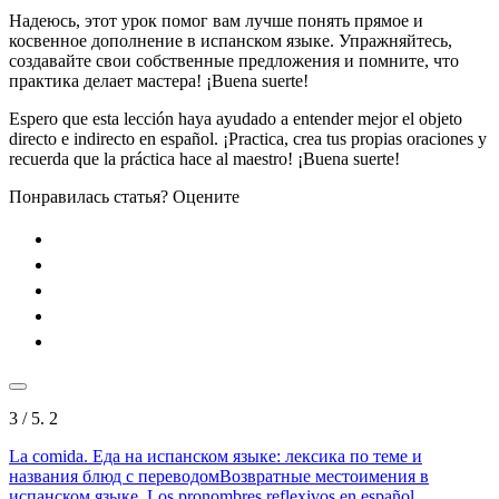
Надеюсь, этот урок помог вам лучше понять прямое и
косвенное дополнение в испанском языке. Упражняйтесь,
создавайте свои собственные предложения и помните, что
практика делает мастера! ¡Buena suerte!
Espero que esta lección haya ayudado a entender mejor el objeto
directo e indirecto en español. ¡Practica, crea tus propias oraciones y
recuerda que la práctica hace al maestro! ¡Buena suerte!
Понравилась статья? Оцените
3
/ 5.
2
La comida. Еда на испанском языке: лексика по теме и
названия блюд с переводом
Возвратные местоимения в
испанском языке. Los pronombres reflexivos en español