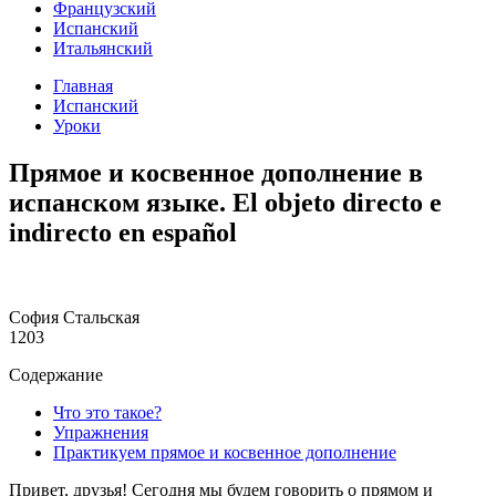
Французский
Испанский
Итальянский
Главная
Испанский
Уроки
Прямое и косвенное дополнение в
испанском языке. Еl objeto directo e
indirecto en español
София Стальская
1203
Содержание
Что это такое?
Упражнения
Практикуем прямое и косвенное дополнение
Привет, друзья! Сегодня мы будем говорить о прямом и