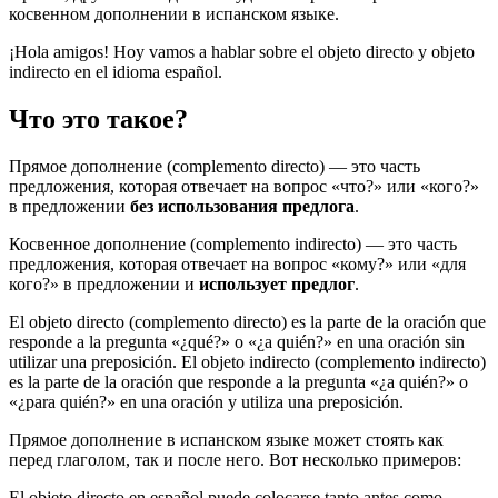
косвенном дополнении в испанском языке.
¡Hola amigos! Hoy vamos a hablar sobre el objeto directo y objeto
indirecto en el idioma español.
Что это такое?
Прямое дополнение (complemento directo) — это часть
предложения, которая отвечает на вопрос «что?» или «кого?»
в предложении
без использования предлога
.
Косвенное дополнение (complemento indirecto) — это часть
предложения, которая отвечает на вопрос «кому?» или «для
кого?» в предложении и
использует предлог
.
El objeto directo (complemento directo) es la parte de la oración que
responde a la pregunta «¿qué?» o «¿a quién?» en una oración sin
utilizar una preposición. El objeto indirecto (complemento indirecto)
es la parte de la oración que responde a la pregunta «¿a quién?» o
«¿para quién?» en una oración y utiliza una preposición.
Прямое дополнение в испанском языке может стоять как
перед глаголом, так и после него. Вот несколько примеров:
El objeto directo en español puede colocarse tanto antes como