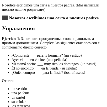
Nosotros escribimos una carta a nuestros padres. (Мы написали
письмо нашим родителям).
Nosotros escribimos una carta a nuestros padres
Упражнения
Ejercicio 1
: Заполните пропущенные слова правильным
прямым дополнением. Completa las siguientes oraciones con el
complemento directo correcto.
¿Compraste ___ para tu hermana? (un vestido)
Ayer vi ___ en el cine. (una película)
Mi mamá cocina ___ muy rico los domingos. (un pastel)
Él no encontró ___ en la tienda. (su celular)
¿Quién compró ___ para la fiesta? (los refrescos)
Ответы
un vestido
una película
un pastel
su celular
los refrescos