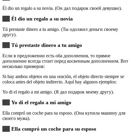
Él dio un regalo a su novia. (Он дал подарок своей девушке).
Él dio un regalo a su novia
Tú prestaste dinero a tu amigo. (Ты одолжил деньги своему
другу).
Tú prestaste dinero a tu amigo
Если в предложении есть оба дополнения, то прямое
дополнение всегда стоит перед косвенным дополнением. Вот
несколько примеров:
Si hay ambos objetos en una oración, el objeto directo siempre se
coloca antes del objeto indirecto. Aquí hay algunos ejemplos:
Yo di el regalo a mi amigo. (Я дал подарок моему другу).
Yo di el regalo a mi amigo
Ella compró un coche para su esposo. (Она купила машину для
своего мужа).
Ella compró un coche para su esposo