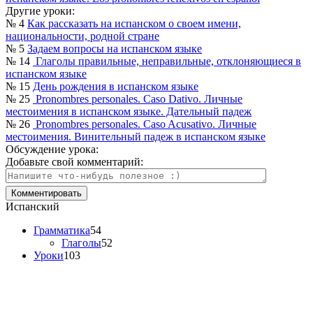
Другие уроки:
№ 4
Как рассказать на испанском о своем имени,
национальности, родной стране
№ 5
Задаем вопросы на испанском языке
№ 14
Глаголы правильные, неправильные, отклоняющиеся в
испанском языке
№ 15
День рождения в испанском языке
№ 25
Pronombres personales. Caso Dativo. Личные
местоимения в испанском языке. Дательный падеж
№ 26
Pronombres personales. Caso Acusativo. Личные
местоимения. Винительный падеж в испанском языке
Обсуждение урока:
Добавьте свой комментарий:
Испанский
Грамматика
54
Глаголы
52
Уроки
103