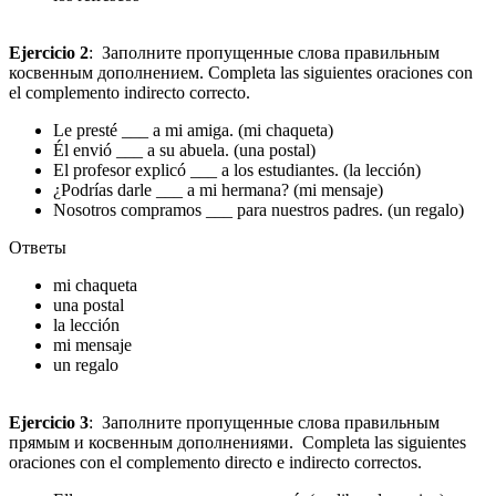
Ejercicio 2
: Заполните пропущенные слова правильным
косвенным дополнением. Completa las siguientes oraciones con
el complemento indirecto correcto.
Le presté ___ a mi amiga. (mi chaqueta)
Él envió ___ a su abuela. (una postal)
El profesor explicó ___ a los estudiantes. (la lección)
¿Podrías darle ___ a mi hermana? (mi mensaje)
Nosotros compramos ___ para nuestros padres. (un regalo)
Ответы
mi chaqueta
una postal
la lección
mi mensaje
un regalo
Ejercicio 3
: Заполните пропущенные слова правильным
прямым и косвенным дополнениями. Completa las siguientes
oraciones con el complemento directo e indirecto correctos.