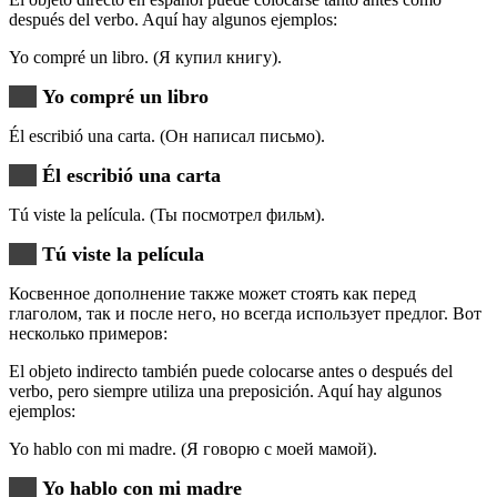
después del verbo. Aquí hay algunos ejemplos:
Yo compré un libro. (Я купил книгу).
Yo compré un libro
Él escribió una carta. (Он написал письмо).
Él escribió una carta
Tú viste la película. (Ты посмотрел фильм).
Tú viste la película
Косвенное дополнение также может стоять как перед
глаголом, так и после него, но всегда использует предлог. Вот
несколько примеров:
El objeto indirecto también puede colocarse antes o después del
verbo, pero siempre utiliza una preposición. Aquí hay algunos
ejemplos:
Yo hablo con mi madre. (Я говорю с моей мамой).
Yo hablo con mi madre