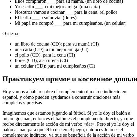
Ellos compraron ___ para su mamá. (un libro de cocina)
Yo escribí ___ a mi mejor amiga. (una carta)
Nosotros vamos a cocinar ___ para la cena. (el pollo)
Él le dio ___ a su novia. (flores)
Mi papá me compró ___ para mi cumpleaños. (un celular)
Ответы
un libro de cocina (CD); para su mamá (CI)
una carta (CD); a mi mejor amiga (CI)
el pollo (CD); para la cena (CI)
flores (CD); a su novia (CI)
un celular (CD); para mi cumpleaños (CI)
Практикуем прямое и косвенное допол
Hoy vamos a hablar sobre el complemento directo e indirecto en
español, y cómo pueden ayudarnos a construir oraciones más
completas y precisas.
Imaginemos que estamos jugando al fútbol. Si yo le doy el balón a
mi amigo Juan, entonces el balón es el complemento directo, ya que
recibe directamente la acción de mi verbo «dar». Pero si yo le doy el
balón a Juan para que él lo use en el juego, entonces Juan es el
complemento indirecto, ya que se beneficia de la acción de mi verbo