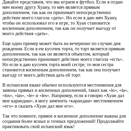
Давайте представим, что мы играем в футбол. Если я отдаю
мяч моему другу Хуану, то мяч является прямым
дополнением, так как он принимает непосредственно
действие моего глагола «дать». Но если я даю мяч Хуану,
чтобы он использовал его в игре, то Хуан становится
косвенным дополнением, так как он получает выгоду от
моего действия «дать».
Еще один пример может быть на вечеринке по случаю дня
рождения. Если я ем кусочек торта, то торт является прямым
дополнением, так как он является объектом, который
непосредственно принимает действие моего глагола «есть».
Но если я даю кусочек торта моей сестре, то моя сестра
становится косвенным дополнением, так как она получает
выгоду от моего действия дать ей торт.
В испанском языке обычно используются местоимения для
замены прямых и косвенных дополнений, таких как «lo», «la»,
«los», «las», «le» и «les». Например, если я говорю «Хуан дал
мне карандаш», я могу заменить «карандаш» местоимением
«его» и сказать «Хуан дал мне его».
Так что помните, прямое и косвенное дополнение важны для
создания более ясных и точных предложений! Продолжайте
практиковать свой испанский язык!