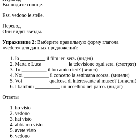
Вы видите солнце.
Essi vedono le stelle.
Перевод
Они видят звезды.
Упражнение 2:
Выберите правильную форму глагола
«vedere» для данных предложений:
Io __________ il film ieri sera. (видел)
Marta e Luca __________ la televisione ogni sera. (смотрят)
Tu __________ il tuo amico ieri? (видел)
Noi __________ il concerto la settimana scorsa. (видели)
Voi __________ qualcosa di interessante al museo? (видели)
I bambini __________ un uccellino nel parco. (видят)
Ответы
ho visto
vedono
hai visto
abbiamo visto
avete visto
vedono