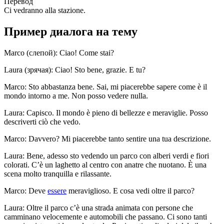
Перевод
Ci vedranno alla stazione.
Пример диалога на тему
Marco (слепой): Ciao! Come stai?
Laura (зрячая): Ciao! Sto bene, grazie. E tu?
Marco: Sto abbastanza bene. Sai, mi piacerebbe sapere come è il
mondo intorno a me. Non posso vedere nulla.
Laura: Capisco. Il mondo è pieno di bellezze e meraviglie. Posso
descriverti ciò che vedo.
Marco: Davvero? Mi piacerebbe tanto sentire una tua descrizione.
Laura: Bene, adesso sto vedendo un parco con alberi verdi e fiori
colorati. C’è un laghetto al centro con anatre che nuotano. È una
scena molto tranquilla e rilassante.
Marco: Deve
essere
meraviglioso. E cosa vedi oltre il parco?
Laura: Oltre il parco c’è una strada animata con persone che
camminano velocemente e automobili che passano. Ci sono tanti