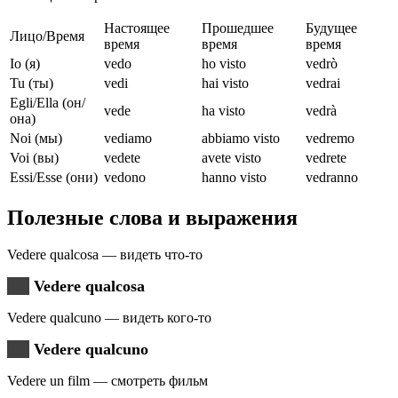
Настоящее
Прошедшее
Будущее
Лицо/Время
время
время
время
Io (я)
vedo
ho visto
vedrò
Tu (ты)
vedi
hai visto
vedrai
Egli/Ella (он/
vede
ha visto
vedrà
она)
Noi (мы)
vediamo
abbiamo visto
vedremo
Voi (вы)
vedete
avete visto
vedrete
Essi/Esse (они)
vedono
hanno visto
vedranno
Полезные слова и выражения
Vedere qualcosa — видеть что-то
Vedere qualcosa
Vedere qualcuno — видеть кого-то
Vedere qualcuno
Vedere un film — смотреть фильм