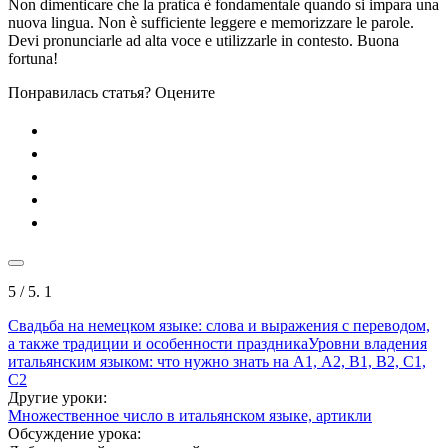
Non dimenticare che la pratica è fondamentale quando si impara una
nuova lingua. Non è sufficiente leggere e memorizzare le parole.
Devi pronunciarle ad alta voce e utilizzarle in contesto. Buona
fortuna!
Понравилась статья? Оцените
5
/ 5.
1
Свадьба на немецком языке: слова и выражения с переводом,
а также традиции и особенности праздника
Уровни владения
итальянским языком: что нужно знать на А1, А2, В1, В2, С1,
С2
Другие уроки:
Множественное число в итальянском языке, артикли
Обсуждение урока: