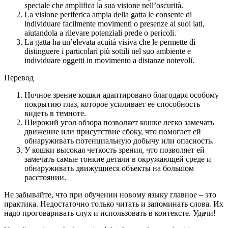
speciale che amplifica la sua visione nell’oscurità.
La visione periferica ampia della gatta le consente di
individuare facilmente movimenti o presenze ai suoi lati,
aiutandola a rilevare potenziali prede o pericoli.
La gatta ha un’elevata acuità visiva che le permette di
distinguere i particolari più sottili nel suo ambiente e
individuare oggetti in movimento a distanze notevoli.
Перевод
Ночное зрение кошки адаптировано благодаря особому
покрытию глаз, которое усиливает ее способность
видеть в темноте.
Широкий угол обзора позволяет кошке легко замечать
движение или присутствие сбоку, что помогает ей
обнаруживать потенциальную добычу или опасность.
У кошки высокая четкость зрения, что позволяет ей
замечать самые тонкие детали в окружающей среде и
обнаруживать движущиеся объекты на большом
расстоянии.
Не забывайте, что при обучении новому языку главное – это
практика. Недостаточно только читать и запоминать слова. Их
надо проговаривать слух и использовать в контексте. Удачи!