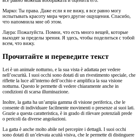
все равно можешь воображать и оценить его.
Марко: Ты права. Даже если я не вижу, я все равно могу
испытывать красоту мира через другие ощущения. Спасибо,
что напомнила мне об этом.
Лаура: Пожалуйста. Помни, что есть много вещей, которые
выходят за пределы зрения. Я здесь, чтобы поделиться с тобой
всем, что вижу.
Прочитайте и переведите текст
Lei è un animale notturno, e la sua vista è adattata per vedere
nell’oscurità. I suoi occhi sono dotati di un rivestimento speciale, che
riflette la luce all’interno dell’occhio e amplifica la sua visione
notturna. Questo le permette di vedere chiaramente anche in
condizioni di scarsa illuminazione.
Inoltre, la gatta ha un’ampia gamma di visione periferica, che le
consente di individuare facilmente movimenti o presenze ai suoi lati.
Grazie a questa caratteristica, è in grado di rilevare potenziali prede
o pericoli da diverse angolazioni.
La gatta è anche molto abile nel percepire i dettagli. I suoi occhi
sono dotati di un’elevata acuità visiva, che le permette di distinguere