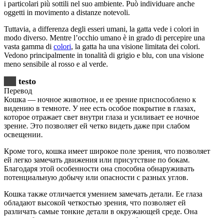
i particolari più sottili nel suo ambiente. Può individuare anche
oggetti in movimento a distanze notevoli.
Tuttavia, a differenza degli esseri umani, la gatta vede i colori in
modo diverso. Mentre l’occhio umano è in grado di percepire una
vasta gamma di
colori
, la gatta ha una visione limitata dei colori.
Vedono principalmente in tonalità di grigio e blu, con una visione
meno sensibile al rosso e al verde.
testo
Перевод
Кошка — ночное животное, и ее зрение приспособлено к
видению в темноте. У нее есть особое покрытие в глазах,
которое отражает свет внутри глаза и усиливает ее ночное
зрение. Это позволяет ей четко видеть даже при слабом
освещении.
Кроме того, кошка имеет широкое поле зрения, что позволяет
ей легко замечать движения или присутствие по бокам.
Благодаря этой особенности она способна обнаруживать
потенциальную добычу или опасности с разных углов.
Кошка также отличается умением замечать детали. Ее глаза
обладают высокой четкостью зрения, что позволяет ей
различать самые тонкие детали в окружающей среде. Она