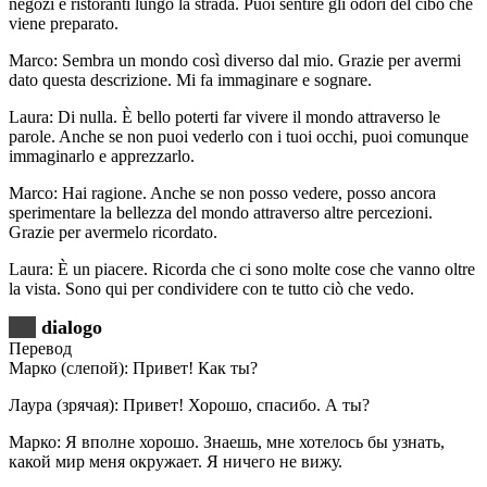
negozi e ristoranti lungo la strada. Puoi sentire gli odori del cibo che
viene preparato.
Marco: Sembra un mondo così diverso dal mio. Grazie per avermi
dato questa descrizione. Mi fa immaginare e sognare.
Laura: Di nulla. È bello poterti far vivere il mondo attraverso le
parole. Anche se non puoi vederlo con i tuoi occhi, puoi comunque
immaginarlo e apprezzarlo.
Marco: Hai ragione. Anche se non posso vedere, posso ancora
sperimentare la bellezza del mondo attraverso altre percezioni.
Grazie per avermelo ricordato.
Laura: È un piacere. Ricorda che ci sono molte cose che vanno oltre
la vista. Sono qui per condividere con te tutto ciò che vedo.
dialogo
Перевод
Марко (слепой): Привет! Как ты?
Лаура (зрячая): Привет! Хорошо, спасибо. А ты?
Марко: Я вполне хорошо. Знаешь, мне хотелось бы узнать,
какой мир меня окружает. Я ничего не вижу.