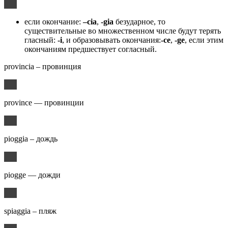
если окончание:
–cia
,
-gia
безударное, то
существительные во множественном числе будут терять
гласный:
-i
, и образовывать окончания:
-ce
,
-ge
, если этим
окончаниям предшествует согласный.
provincia – провинция
province — провинции
pioggia – дождь
piogge — дожди
spiaggia – пляж