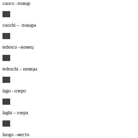
cuoco –повар
cuochi – повара
tedesco –немец
tedeschi – немцы
lago –озеро
laghi – озера
luogo –место