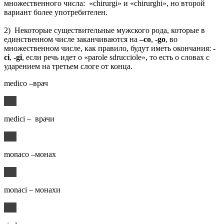
множественного числа: «chirurgi» и «chirurghi», но второй
вариант более употребителен.
2) Некоторые существительные мужского рода, которые в
единственном числе заканчиваются на
–co
,
-go
, во
множественном числе, как правило, будут иметь окончания:
-
ci
,
-gi
, если речь идет о «parole sdrucciole», то есть о словах с
ударением на третьем слоге от конца.
medico –врач
medici – врачи
monaco –монах
monaci – монахи