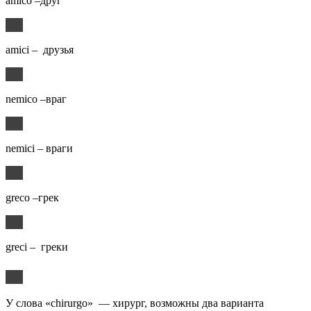
amico –друг
amici – друзья
nemico –враг
nemici – враги
greco –грек
greci – греки
У слова «chirurgo» — хирург, возможны два варианта