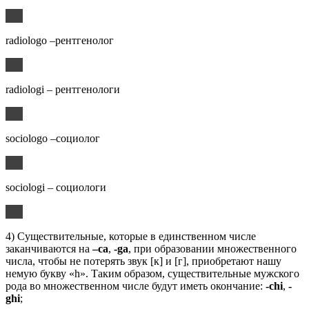
radiologo –рентгенолог
radiologi – рентгенологи
sociologo –социолог
sociologi – социологи
4) Существительные, которые в единственном числе
заканчиваются на
–ca
,
-ga
, при образовании множественного
числа, чтобы не потерять звук [к] и [г], приобретают нашу
немую букву «h». Таким образом, существительные мужского
рода во множественном числе будут иметь окончание:
-chi
,
-
ghi
;