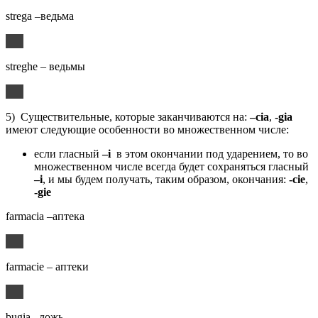
strega –ведьма
streghe – ведьмы
5) Существительные, которые заканчиваются на:
–cia
,
-gia
имеют следующие особенности во множественном числе:
если гласный
–i
в этом окончании под ударением, то во
множественном числе всегда будет сохраняться гласный
–i
, и мы будем получать, таким образом, окончания:
-cie
,
-gie
farmacia –аптека
farmacie – аптеки
bugia –ложь