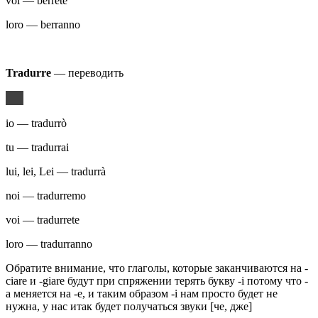
voi — berrete
loro — berranno
Tradurre
— переводить
io — tradurrò
tu — tradurrai
lui, lei, Lei — tradurrà
noi — tradurremo
voi — tradurrete
loro — tradurranno
Обратите внимание, что глаголы, которые заканчиваются на -
ciare и -giare будут при спряжении терять букву -i потому что -
a меняется на -e, и таким образом -i нам просто будет не
нужна, у нас итак будет получаться звуки [че, дже]