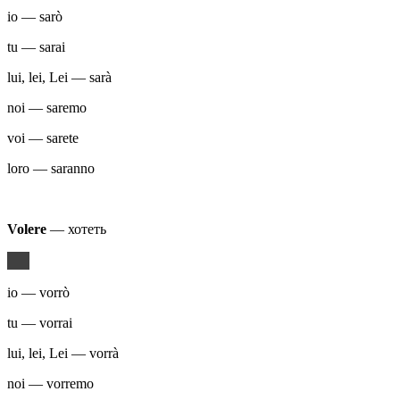
io — sarò
tu — sarai
lui, lei, Lei — sarà
noi — saremo
voi — sarete
loro — saranno
Volere
— хотеть
io — vorrò
tu — vorrai
lui, lei, Lei — vorrà
noi — vorremo