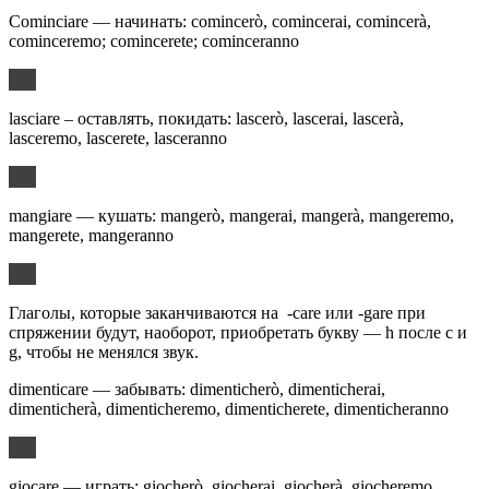
Cominciare — начинать: comincerò, comincerai, comincerà,
cominceremo; comincerete; cominceranno
lasciare – оставлять, покидать: lascerò, lascerai, lascerà,
lasceremo, lascerete, lasceranno
mangiare — кушать: mangerò, mangerai, mangerà, mangeremo,
mangerete, mangeranno
Глаголы, которые заканчиваются на -care или -gare при
спряжении будут, наоборот, приобретать букву — h после c и
g, чтобы не менялся звук.
dimenticare — забывать: dimenticherò, dimenticherai,
dimenticherà, dimenticheremo, dimenticherete, dimenticheranno
giocare — играть: giocherò, giocherai, giocherà, giocheremo,