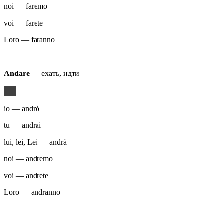
noi — faremo
voi — farete
Loro — faranno
Andare
— ехать, идти
io — andrò
tu — andrai
lui, lei, Lei — andrà
noi — andremo
voi — andrete
Loro — andranno