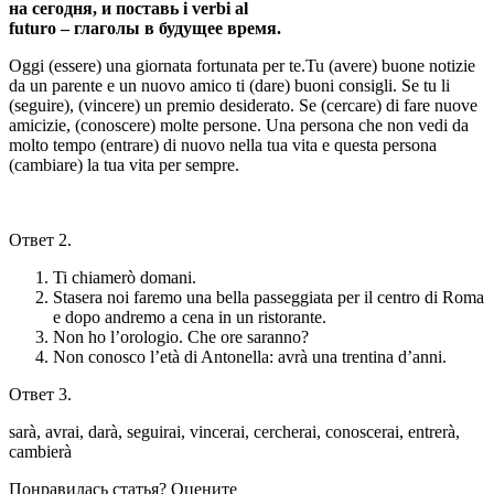
на сегодня, и поставь i verbi al
futuro – глаголы в будущее время.
Oggi (essere) una giornata fortunata per te.Tu (avere) buone notizie
da un parente e un nuovo amico ti (dare) buoni consigli. Se tu li
(seguire), (vincere) un premio desiderato. Se (cercare) di fare nuove
amicizie, (conoscere) molte persone. Una persona che non vedi da
molto tempo (entrare) di nuovo nella tua vita e questa persona
(cambiare) la tua vita per sempre.
Ответ 2.
Ti chiamerò domani.
Stasera noi faremo una bella passeggiata per il centro di Roma
e dopo andremo a cena in un ristorante.
Non ho l’orologio. Che ore saranno?
Non conosco l’età di Antonella: avrà una trentina d’anni.
Ответ 3.
sarà, avrai, darà, seguirai, vincerai, cercherai, conoscerai, entrerà,
cambierà
Понравилась статья? Оцените