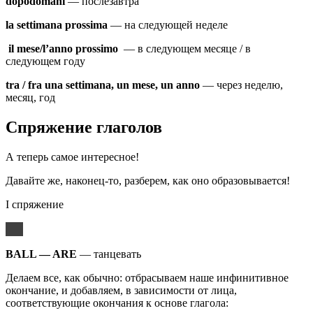
dopodomani
— послезавтра
la
settimana
prossima
— на следующей неделе
il
mese
/
l
’
anno
prossimo
— в следующем месяце / в
следующем году
tra / fra una settimana, un mese, un anno
— через неделю,
месяц, год
Спряжение глаголов
А теперь самое интересное!
Давайте же, наконец-то, разберем, как оно образовывается!
I спряжение
BALL
—
ARE
— танцевать
Делаем все, как обычно: отбрасываем наше инфинитивное
окончание, и добавляем, в зависимости от лица,
соответствующие окончания к основе глагола: