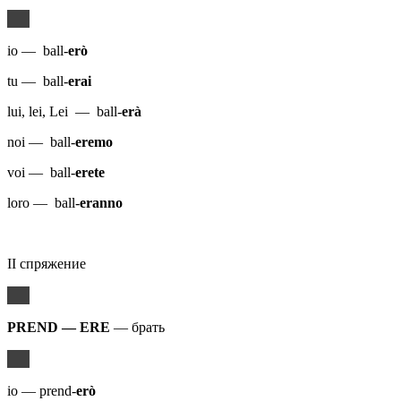
io — ball-
erò
tu — ball-
erai
lui, lei, Lei — ball-
erà
noi — ball-
eremo
voi — ball-
erete
loro — ball-
eranno
II спряжение
PREND — ERE
— брать
io — prend-
erò