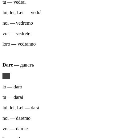
tu — vedrai
lui, lei, Lei — vedrà
noi — vedremo
voi — vedrete
loro — vedranno
Dare
— давать
io — darò
tu — darai
lui, lei, Lei — darà
noi — daremo
voi — darete