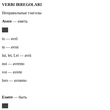
VERBI
IRREGOLARI
Неправильные глаголы
Avere
— иметь
io — avrò
tu — avrai
lui, lei, Lei — avrà
noi — avremo
voi — avrete
loro — avranno
Essere
— быть