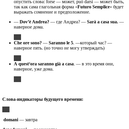
опустить слова: forse — может, può darsi — может быть,
так как сама глагольная форма «
Futuro
Semplice
» будет
выражать сомнение и предположение.
—
Dov’è Andrea?
— где Андреа? —
Sarà a casa sua.
—
наверное дома.
Che
ore
sono
?
—
Saranno
le
5
. —который час? —
наверное пять. (но точно не могу утверждать)
A
quest
‘
ora
saranno
gi
à
a
casa
. — в это время они,
наверное, уже дома.
Слова-индикаторы будущего времени:
domani
— завтра