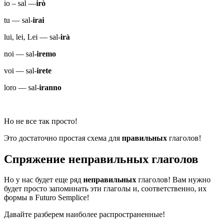
io – sal —
irò
tu — sal-
irai
lui, lei, Lei — sal-
irà
noi — sal
-iremo
voi — sal-
irete
loro — sal-
iranno
Но не все так просто!
Это достаточно простая схема для
правильных
глаголов!
Спряжение неправильных глаголов
Но у нас будет еще ряд
неправильных
глаголов! Вам нужно
будет просто запоминать эти глаголы и, соответственно, их
формы в Futuro Semplice!
Давайте разберем наиболее распространенные!