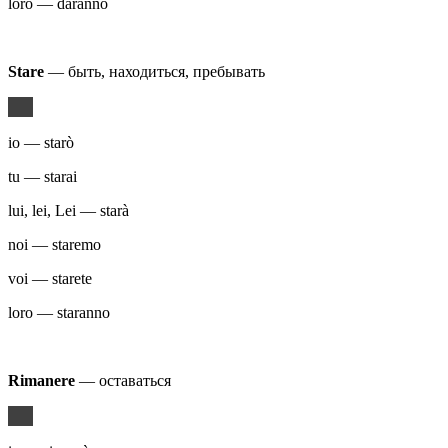
loro — daranno
Stare
— быть, находиться, пребывать
io — starò
tu — starai
lui, lei, Lei — starà
noi — staremo
voi — starete
loro — staranno
Rimanere
— оставаться