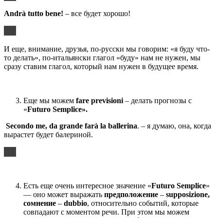
Andr
à
tutto
bene
!
– все будет хорошо!
И еще, внимание, друзья, по-русски мы говорим: «я буду что-
то делать», по-итальянски глагол «буду» нам не нужен, мы
сразу ставим глагол, который нам нужен в будущее время.
Еще мы можем
fare
previsioni
– делать прогнозы с
«
Futuro
Semplice
».
Secondo
me
,
da
grande
far
à
la
ballerina
. – я думаю, она, когда
вырастет будет балериной.
Есть еще очень интересное значение «
Futuro
Semplice
»
— оно может выражать
предположение
–
supposizione,
сомнение
–
dubbio
, относительно событий, которые
совпадают с моментом речи. При этом мы можем