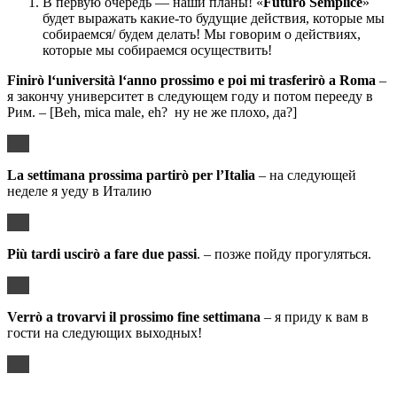
В первую очередь — наши планы! «
Futuro
Semplice
»
будет выражать какие-то будущие действия, которые мы
собираемся/ будем делать! Мы говорим о действиях,
которые мы собираемся осуществить!
Finir
ò
l
‘
universit
à
l
‘
anno
prossimo
e
poi
mi
trasferir
ò
a
Roma
–
я закончу университет в следующем году и потом перееду в
Рим. – [Beh, mica male, eh? ну не же плохо, да?]
La
settimana
prossima
partir
ò
per
l
’
Italia
– на следующей
неделе я уеду в Италию
Più tardi uscirò a fare due passi
. – позже пойду прогуляться.
Verr
ò
a
trovarvi
il
prossimo
fine
settimana
– я приду к вам в
гости на следующих выходных!