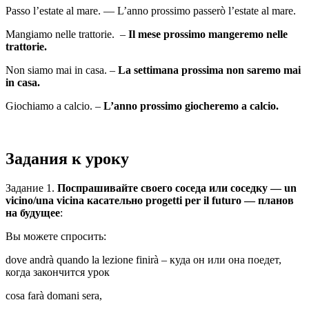
Passo l’estate al mare. — L’anno prossimo passerò l’estate al mare.
Mangiamo nelle trattorie. –
Il mese prossimo mangeremo nelle
trattorie.
Non siamo mai in casa. –
La settimana prossima non saremo mai
in casa.
Giochiamo a calcio. –
L’anno prossimo giocheremo a calcio.
Задания к уроку
Задание 1.
Поспрашивайте своего соседа или соседку —
un
vicino
/
una
vicina
касательно
progetti
per
il
futuro
— планов
на будущее
:
Вы можете спросить:
dove andrà quando la lezione finirà – куда он или она поедет,
когда закончится урок
cosa farà domani sera,