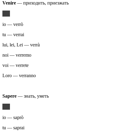
Venire
— приходить, приезжать
io — verrò
tu — verrai
lui, lei, Lei — verrà
noi — verremo
voi — verrete
Loro — verranno
Sapere
— знать, уметь
io — saprò
tu — saprai