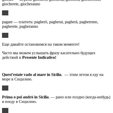
giocherete, giocheranno
pagare — платить: pagherò, pagherai, pagherà, pagheremo,
pagherete, pagheranno
Еще давайте остановимся на таком моменте!
Часто мы можем услышать фразу касательно будущих
действий в
Presente
Indicativo
!
Quest’estate vado al mare in Sicilia
. — этим летом я еду на
море в Сицилию.
Prima
o
poi
andr
ò
in
Sicilia
. — рано или поздно (когда-нибудь)
я поеду в Сицилию.