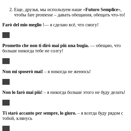
Еще, друзья, мы используем наше «
Futuro
Semplice
»,
чтобы fare promesse – давать обещания, обещать что-то!
Far
ò
del
mio
meglio
!— я сделаю всё, что смогу!
Prometto
che
non
ti
dir
ò
mai
pi
ù
una
bugia
.
— обещаю, что
больше никогда тебе не солгу!
Non
mi
sposer
ò
mai
!
– я никогда не женюсь!
Non
lo
far
ò
mai
pi
ù!
– я никогда больше этого не буду делать!
Ti starò accanto per sempre, lo giuro.
– я всегда буду рядом с
тобой, клянусь