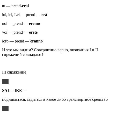
tu — prend-
erai
lui, lei, Lei — prend —
erà
noi — prend —
eremo
voi — prend —
erete
loro — prend —
eranno
И что мы видим? Совершенно верно, окончания I и II
спряжений совпадают!
III спряжение
SAL
–
IRE
–
подниматься, садиться в какое-либо транспортное средство