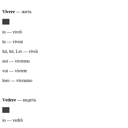
Vivere
— жить
io — vivrò
tu — vivrai
lui, lei, Lei — vivrà
noi — vivremo
voi — vivrete
loro — vivranno
Vedere
— видеть
io — vedrò