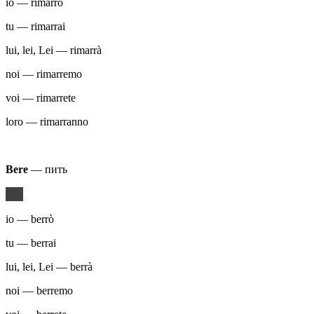
io — rimarrò
tu — rimarrai
lui, lei, Lei — rimarrà
noi — rimarremo
voi — rimarrete
loro — rimarranno
Bere
— пить
io — berrò
tu — berrai
lui, lei, Lei — berrà
noi — berremo