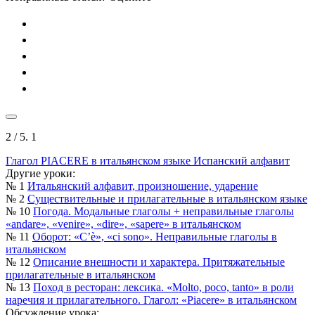
2
/ 5.
1
Глагол PIACERE в итальянском языке
Испанский алфавит
Другие уроки:
№ 1
Итальянский алфавит, произношение, ударение
№ 2
Существительные и прилагательные в итальянском языке
№ 10
Погода. Модальные глаголы + неправильные глаголы
«andare», «venire», «dire», «sapere» в итальянском
№ 11
Оборот: «C’è», «ci sono». Неправильные глаголы в
итальянском
№ 12
Описание внешности и характера. Притяжательные
прилагательные в итальянском
№ 13
Поход в ресторан: лексика. «Molto, poco, tanto» в роли
наречия и прилагательного. Глагол: «Piacere» в итальянском
Обсуждение урока: