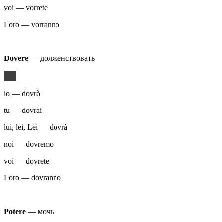
voi — vorrete
Loro — vorranno
Dovere
— долженствовать
io — dovrò
tu — dovrai
lui, lei, Lei — dovrà
noi — dovremo
voi — dovrete
Loro — dovranno
Potere
— мочь