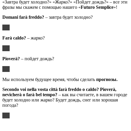
«Завтра будет холодно?» «Жарко?» «Пойдет дождь?» – все эти
фразы мы скажем с помощью нашего «
Futuro
Semplice
»!
Domani
far
à
freddo
?
– завтра будет холодно?
Far
à
caldo
?
– жарко?
Piover
à?
– пойдет дождь?
Мы используем будущее время, чтобы сделать
прогнозы.
Secondo voi nella vosta città farà freddo o caldo?
Piover
à,
nevicher
à
o
far
à
bel
tempo
?
– как вы считаете, в вашем городе
будет холодно или жарко? Будет дождь, снег или хорошая
погода?