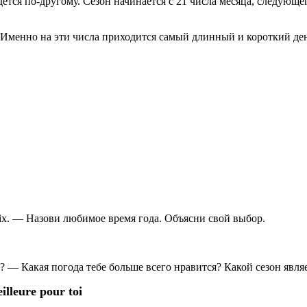
едется по-другому. Сезон начинается с 21 числа месяца, следующе
Именно на эти числа приходится самый длинный и короткий день 
 choix. — Назови любимое время года. Объясни свой выбор.
our toi? — Какая погода тебе больше всего нравится? Какой сезон яв
illeure pour toi