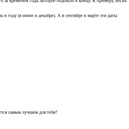
го за временем года, которое подошло к концу. К примеру, весна
в году (в июне и декабре). А в сентябре и марте эти даты
ляется самым лучшим для тебя?