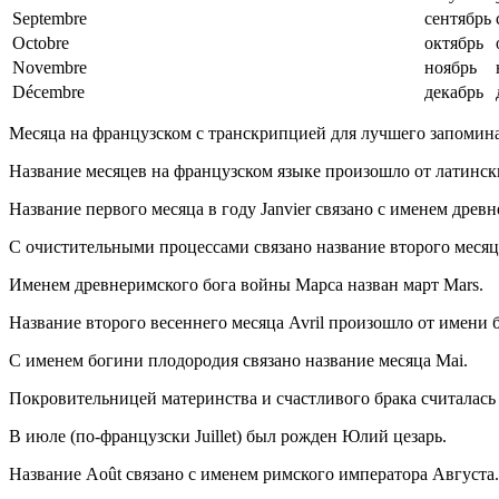
Septembre
сентябрь
Octobre
октябрь
Novembre
ноябрь
Décembre
декабрь
Месяца на французском с транскрипцией для лучшего запомин
Название месяцев на французском языке произошло от латински
Название первого месяца в году Janvier связано с именем древ
С очистительными процессами связано название второго месяца
Именем древнеримского бога войны Марса назван март Mars.
Название второго весеннего месяца Avril произошло от имени
С именем богини плодородия связано название месяца Mai.
Покровительницей материнства и счастливого брака считалась
В июле (по-французски Juillet) был рожден Юлий цезарь.
Название Août связано с именем римского императора Августа.