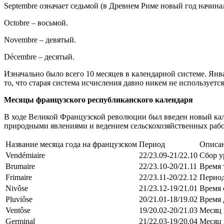
Septembre означает седьмой (в Древнем Риме новый год начинал
Octobre – восьмой.
Novembre – девятый.
Décembre – десятый.
Изначально было всего 10 месяцев в календарной системе. Январ
то, что старая система исчисления давно никем не используется
Месяцы французского республиканского календаря
В ходе Великой Французской революции был введен новый кале
природными явлениями и ведением сельскохозяйственных рабо
Название месяца года на французском
Период
Описа
Vendémiaire
22/23.09-21/22.10
Сбор у
Brumaire
22/23.10-20/21.11
Время 
Frimaire
22/23.11-20/22.12
Период
Nivôse
21/23.12-19/21.01
Время 
Pluviôse
20/21.01-18/19.02
Время 
Ventôse
19/20.02-20/21.03
Месяц 
Germinal
21/22.03-19/20.04
Месяц 