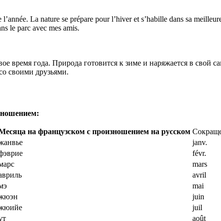
l’année. La nature se prépare pour l’hiver et s’habille dans sa meilleure 
ns le parc avec mes amis.
ивое время года. Природа готовится к зиме и наряжается в свой
со своими друзьями.
зношением:
Месяца на французском с произношением на русском
Сокраще
жанвье
janv.
фэврие
févr.
марс
mars
авриль
avril
мэ
mai
жюэн
juin
жюийе
juil
ут
août