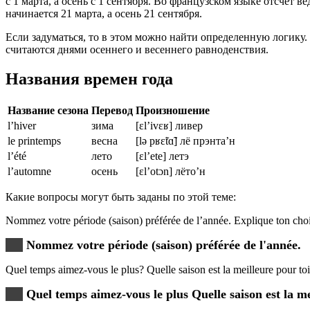
с 1 марта, а осень с 1 сентября. Во французском языке отсчет в
начинается 21 марта, а осень 21 сентября.
Если задуматься, то в этом можно найти определенную логику. 
считаются днями осеннего и весеннего равноденствия.
Названия времен года
Название сезона
Перевод
Произношение
l’hiver
зима
[ɛl’ivɛʁ] ливер
le printemps
весна
[lə pʁɛ̃tɑ̃] лё прэнта’н
l’été
лето
[ɛl’ete] летэ
l’automne
осень
[ɛl’otɔn] лёто’н
Какие вопросы могут быть заданы по этой теме:
Nommez votre période (saison) préférée de l’année. Explique ton
Nommez votre période (saison) préférée de l'année.
Quel temps aimez-vous le plus? Quelle saison est la meilleure p
Quel temps aimez-vous le plus Quelle saison est la me