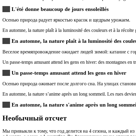
L'été donne beaucoup de jours ensoleillés
Осенью природа радует яркостью красок и щедрым урожаем.
En automne, la nature plaît à la luminosité des couleurs et à la récolte
En automne, la nature plaît à la luminosité des couleu
Веселое времяпровождение ожидает людей зимой: катание с гор
Un passe-temps amusant attend les gens en hiver: des montagnes en tra
Un passe-temps amusant attend les gens en hiver
Осенью природа оживает после долгого сна. На улицах станови
En automne, la nature s’anime après un long sommeil. Les rues devienn
En automne, la nature s'anime après un long sommei
Необычный отсчет
Мы привыкли к тому, что год делится на 4 сезона, и каждый из