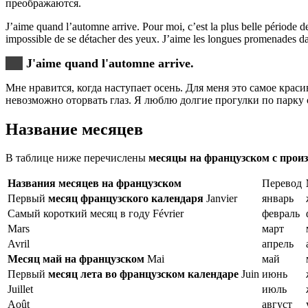
преображаются.
J’aime quand l’automne arrive. Pour moi, c’est la plus belle période de 
impossible de se détacher des yeux. J’aime les longues promenades da
J'aime quand l'automne arrive.
Мне нравится, когда наступает осень. Для меня это самое крас
невозможно оторвать глаз. Я люблю долгие прогулки по парку 
Название месяцев
В таблице ниже перечислены
месяцы на французском с прои
Названия месяцев на французском
Перевод
Первый
месяц французского календаря
Janvier
январь
Самый короткий месяц в году Février
февраль
Mars
март
Avril
апрель
Месяц май на французском
Mai
май
Первый
месяц лета во французском календаре
Juin
июнь
Juillet
июль
Août
август