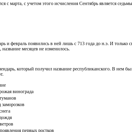
ся с марта, с учетом этого исчисления Сентябрь является седьмы
ь и февраль появились в ней лишь с 713 года до н.э. И только с
, название месяцев не изменилось.
ндарь, который получил название республиканского. В нем было
т.
ние
рожая винограда
туманов
 заморозков
снега
дождя
ветров
появления первых ростков