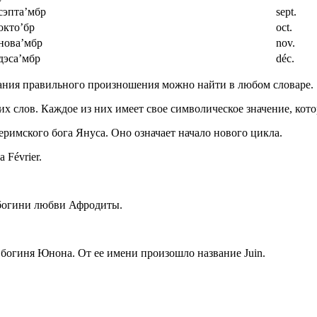
сэпта’мбр
sept.
окто’бр
oct.
нова’мбр
nov.
дэса’мбр
déc.
ания правильного произношения можно найти в любом словаре.
х слов. Каждое из них имеет свое символическое значение, кот
неримского бога Януса. Оно означает начало нового цикла.
 Février.
 богини любви Афродиты.
 богиня Юнона. От ее имени произошло название Juin.