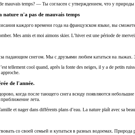
’a pas de mauvais temps? — Ты согласен с утверждением, что у приро
 la nature n'a pas de mauvais temps
сания каждого времени года на французском языке, вы сможете 
 tomber. Mes amis et moi aimons skier. L’hiver est une période de merveil
за падающим снегом. Мы с друзьями любим кататься на лыжах. 
st tellement cool quand, après la fonte des neiges, il y a de petits ruiss
é approche.
rée de l'année.
здорово, когда после тающего снега всюду появляются небольшие
 приближение лета.
famille et nager dans différents plans d’eau. La nature plaît avec sa beaut
вовать со своей семьей и купаться в разных водоемах. Природа 