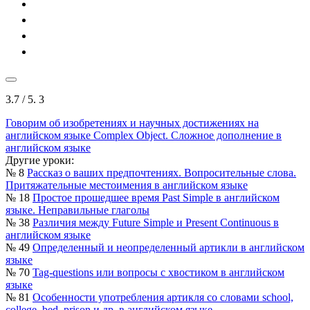
3.7
/ 5.
3
Говорим об изобретениях и научных достижениях на
английском языке
Complex Object. Сложное дополнение в
английском языке
Другие уроки:
№ 8
Рассказ о ваших предпочтениях. Вопросительные слова.
Притяжательные местоимения в английском языке
№ 18
Простое прошедшее время Past Simple в английском
языке. Неправильные глаголы
№ 38
Различия между Future Simple и Present Continuous в
английском языке
№ 49
Определенный и неопределенный артикли в английском
языке
№ 70
Tag-questions или вопросы с хвостиком в английском
языке
№ 81
Особенности употребления артикля со словами school,
college, bed, prison и др. в английском языке