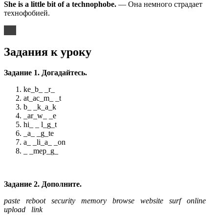
She is a little bit of a technophobe.
— Она немного страдает
технофобией.
Задания к уроку
Задание 1. Догадайтесь.
ke_b_ _r_
at_ac_m_ _t
b_ _k_a_k
_ar_w_ _e
hi_ _ l_g_t
_a_ _g_te
a_ _li_a_ _on
_ _mep_g_
Задание 2. Дополните.
paste reboot security memory browse website surf online
upload link