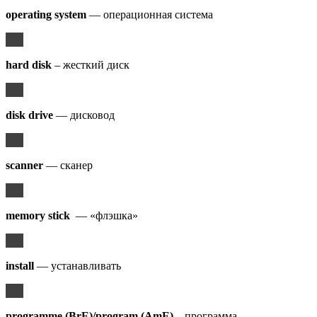
operating system
— операционная система
hard disk
– жесткий диск
disk drive
— дисковод
scanner
— сканер
memory stick
— «флэшка»
install
— устанавливать
programme (BrE)/program (AmE)
– программа