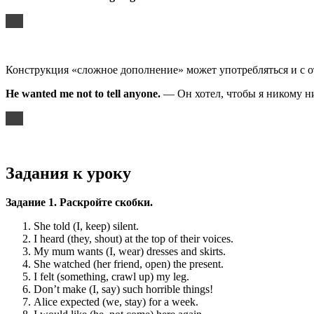
Конструкция «сложное дополнение» может употребляться и с о
He wanted me not to tell anyone.
— Он хотел, чтобы я никому ни
Задания к уроку
Задание 1. Раскройте скобки.
She told (I, keep) silent.
I heard (they, shout) at the top of their voices.
My mum wants (I, wear) dresses and skirts.
She watched (her friend, open) the present.
I felt (something, crawl up) my leg.
Don’t make (I, say) such horrible things!
Alice expected (we, stay) for a week.