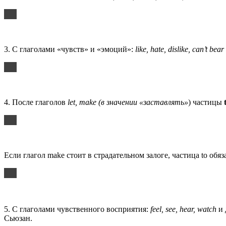
3. С глаголами «чувств» и «эмоций»:
like, hate, dislike, can’t bear
4. После глаголов
let, make (в значении «заставлять»
) частицы
Если глагол make стоит в страдательном залоге, частица to обяз
5. С глаголами чувственного восприятия:
feel, see, hear, watch
и 
Сьюзан.