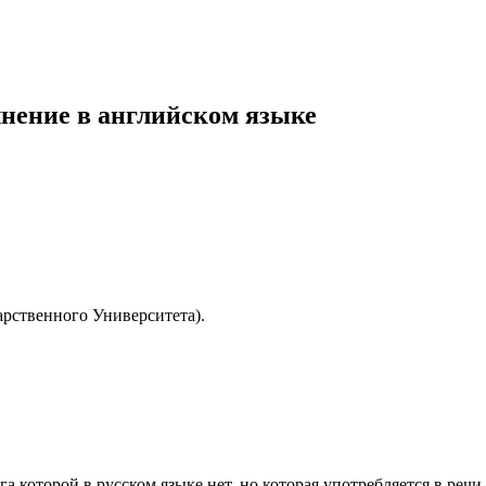
лнение в английском языке
рственного Университета).
а которой в русском языке нет, но которая употребляется в речи