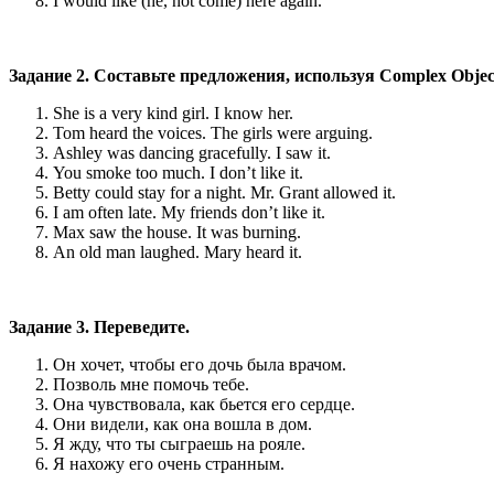
I would like (he, not come) here again.
Задание 2. Составьте предложения, используя Complex Objec
She is a very kind girl. I know her.
Tom heard the voices. The girls were arguing.
Ashley was dancing gracefully. I saw it.
You smoke too much. I don’t like it.
Betty could stay for a night. Mr. Grant allowed it.
I am often late. My friends don’t like it.
Max saw the house. It was burning.
An old man laughed. Mary heard it.
Задание 3. Переведите.
Он хочет, чтобы его дочь была врачом.
Позволь мне помочь тебе.
Она чувствовала, как бьется его сердце.
Они видели, как она вошла в дом.
Я жду, что ты сыграешь на рояле.
Я нахожу его очень странным.