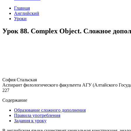
Главная
Английский
Уроки
Урок 88. Complex Object. Сложное допо
София Стальская
Аспирант филологического факультета АГУ (Алтайского Госуда
227
Содержание
Образование сложного дополнения
Правила употребления
Задания к уроку
В английском языке существует уникальная конструкция, аналог