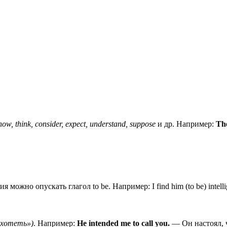
now, think, consider, expect, understand, suppose
и др. Например:
The
 можно опускать глагол to be. Например: I find him (to be) intell
 «хотеть»)
. Например:
He intended me to call you.
— Он настоял, 