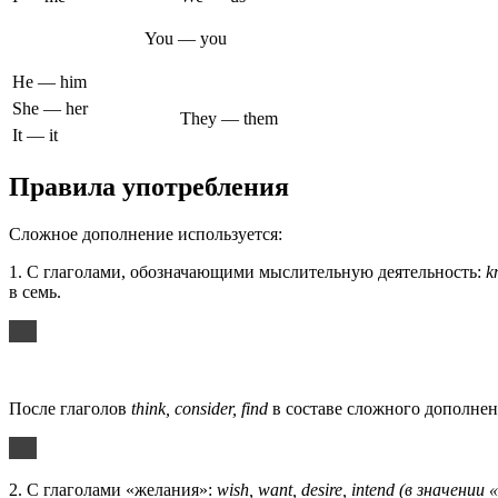
You — you
He — him
She — her
They — them
It — it
Правила употребления
Сложное дополнение используется:
1. С глаголами, обозначающими мыслительную деятельность:
k
в семь.
После глаголов
think, consider, find
в составе сложного дополнения
2. С глаголами «желания»:
wish, want, desire, intend (в значении