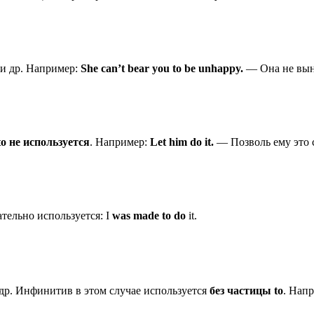
и др. Например:
She can’t bear you to be unhappy.
— Она не выне
to не используется
. Например:
Let him do it.
— Позволь ему это с
ательно используется: I
was made to do
it.
др. Инфинитив в этом случае используется
без частицы
to
. Нап