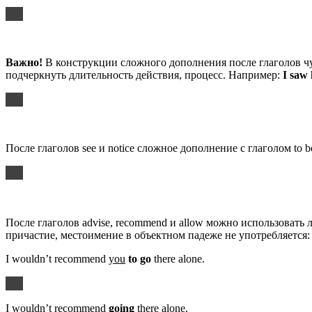
Важно!
В конструкции сложного дополнения после глаголов чу
подчеркнуть длительность действия, процесс. Например:
I saw 
После глаголов see и notice сложное дополнение с глаголом to 
После глаголов advise, recommend и allow можно использовать 
причастие, местоимение в объектном падеже не употребляется:
I wouldn’t recommend
you
to go
there alone.
I wouldn’t recommend
going
there alone.