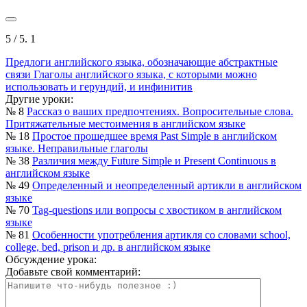
5
/ 5.
1
Предлоги английского языка, обозначающие абстрактные
связи
Глаголы английского языка, с которыми можно
использовать и герундий, и инфинитив
Другие уроки:
№ 8
Рассказ о ваших предпочтениях. Вопросительные слова.
Притяжательные местоимения в английском языке
№ 18
Простое прошедшее время Past Simple в английском
языке. Неправильные глаголы
№ 38
Различия между Future Simple и Present Continuous в
английском языке
№ 49
Определенный и неопределенный артикли в английском
языке
№ 70
Tag-questions или вопросы с хвостиком в английском
языке
№ 81
Особенности употребления артикля со словами school,
college, bed, prison и др. в английском языке
Обсуждение урока:
Добавьте свой комментарий: