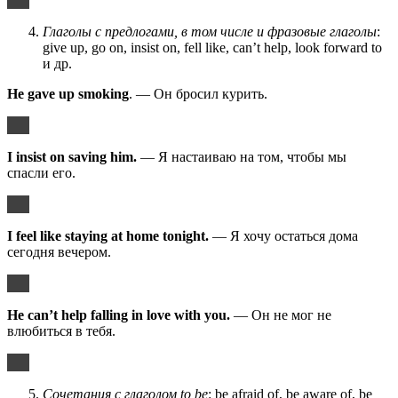
Глаголы с предлогами, в том числе и фразовые глаголы
:
give up, go on, insist on, fell like, can’t help, look forward to
и др.
He gave up smoking
. — Он бросил курить.
I insist on saving him.
— Я настаиваю на том, чтобы мы
спасли его.
I feel like staying at home tonight.
— Я хочу остаться дома
сегодня вечером.
He can’t help falling in love with you.
— Он не мог не
влюбиться в тебя.
Сочетания с глаголом
to be
: be afraid of, be aware of, be