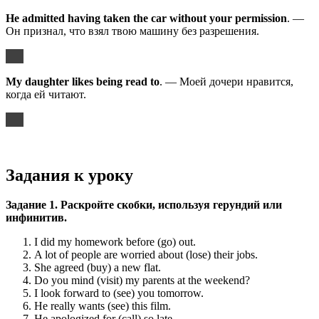
He admitted having taken the car without your permission
. —
Он признал, что взял твою машину без разрешения.
My daughter likes being read to
. — Моей дочери нравится,
когда ей читают.
Задания к уроку
Задание 1. Раскройте скобки, используя герундий или
инфинитив.
I did my homework before (go) out.
A lot of people are worried about (lose) their jobs.
She agreed (buy) a new flat.
Do you mind (visit) my parents at the weekend?
I look forward to (see) you tomorrow.
He really wants (see) this film.
He apologized for (call) so late.