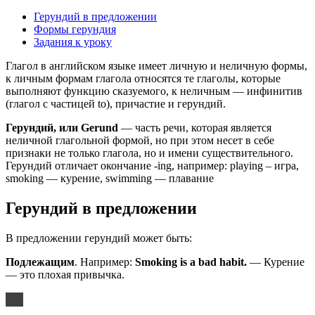
Герундий в предложении
Формы герундия
Задания к уроку
Глагол в английском языке имеет личную и неличную формы,
к личным формам глагола относятся те глаголы, которые
выполняют функцию сказуемого, к неличным — инфинитив
(глагол с частицей to), причастие и герундий.
Герундий, или Gerund
— часть речи, которая является
неличной глагольной формой, но при этом несет в себе
признаки не только глагола, но и имени существительного.
Герундий отличает окончание -ing, например: playing – игра,
smoking — курение, swimming — плавание
Герундий в предложении
В предложении герундий может быть:
Подлежащим
. Например:
Smoking is a bad habit.
— Курение
— это плохая привычка.