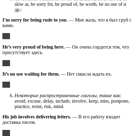
slow at, be sorry for, be proud of, be worth, be no use of и
др.:
I’m sorry for being rude to you
. — Мне жаль, что я был груб с
вами.
He’s very proud of being here.
— Он очень гордится тем, что
присутствует здесь.
It’s no use waiting for them.
— Нет смысла ждать их.
Некоторые распространенные глаголы, такие как
:
avoid, excuse, delay, include, involve, keep, miss, postpone,
practice, resist, risk, mind.
His job involves delivering letters.
— В его работу входит
доставка писем.