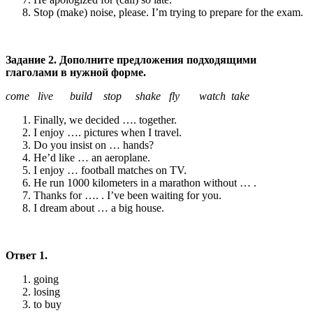
Stop (make) noise, please. I’m trying to prepare for the exam.
Задание 2. Дополните предложения подходящими
глаголами в нужной форме.
come live build stop shake fly watch take
Finally, we decided …. together.
I enjoy …. pictures when I travel.
Do you insist on … hands?
He’d like … an aeroplane.
I enjoy … football matches on TV.
He run 1000 kilometers in a marathon without … .
Thanks for …. . I’ve been waiting for you.
I dream about … a big house.
Ответ 1.
going
losing
to buy