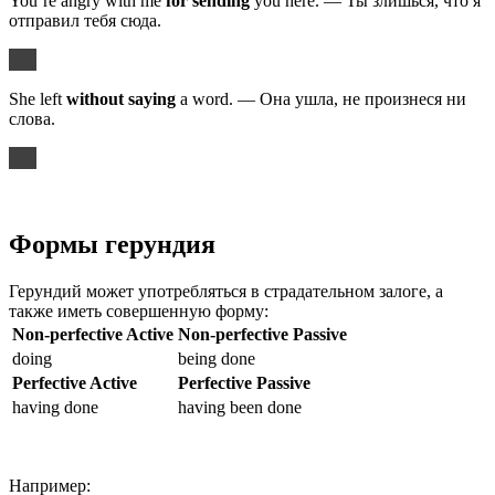
You’re angry with me
for sending
you here. — Ты злишься, что я
отправил тебя сюда.
She left
without saying
a word. — Она ушла, не произнеся ни
слова.
Формы герундия
Герундий может употребляться в страдательном залоге, а
также иметь совершенную форму:
Non-perfective Active
Non-perfective Passive
doing
being done
Perfective Active
Perfective Passive
having done
having been done
Например: