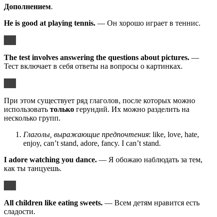
Дополнением
.
He is good at playing tennis.
— Он хорошо играет в теннис.
The test involves answering the questions about pictures.
—
Тест включает в себя ответы на вопросы о картинках.
При этом существует ряд глаголов, после которых можно
использовать
только
герундий. Их можно разделить на
несколько групп.
Глаголы, выражающие предпочтения
: like, love, hate,
enjoy, can’t stand, adore, fancy. I can’t stand.
I adore watching you dance.
— Я обожаю наблюдать за тем,
как ты танцуешь.
All children like eating sweets.
— Всем детям нравится есть
сладости.