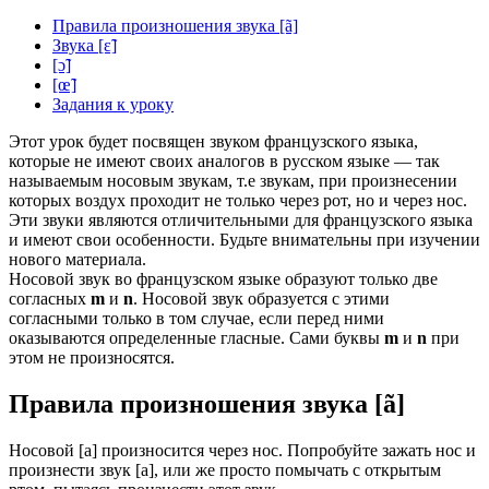
Правила произношения звука [ã]
Звука [ɛ̃]
[ɔ̃]
[œ̃]
Задания к уроку
Этот урок будет посвящен звуком французского языка,
которые не имеют своих аналогов в русском языке — так
называемым носовым звукам, т.е звукам, при произнесении
которых воздух проходит не только через рот, но и через нос.
Эти звуки являются отличительными для французского языка
и имеют свои особенности. Будьте внимательны при изучении
нового материала.
Носовой звук во французском языке образуют только две
согласных
m
и
n
. Носовой звук образуется с этими
согласными только в том случае, если перед ними
оказываются определенные гласные. Сами буквы
m
и
n
при
этом не произносятся.
Правила произношения звука [ã]
Носовой [а] произносится через нос. Попробуйте зажать нос и
произнести звук [а], или же просто помычать с открытым