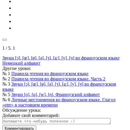
1
/ 5.
1
Звуки [ɔ], [œ], [ø], [ə], [ʒ], [а:], [y], [ч] во французском языке
Немецкий алфавит
Другие уроки:
№ 1
Правила чтения во французском языке
№ 2
Правила чтения во французском языке. Часть 2
№ 3
Звуки [ɔ], [œ], [ø], [ə], [ʒ], [а:], [y], [ч] во французском
языке
№ 5
Звуки [о], [u], [w], [η]. Французский алфавит
№ 6
Личные местоимения во французском языке. Глагол
«etre» в настоящем времени
Обсуждение урока:
Добавьте свой комментарий: