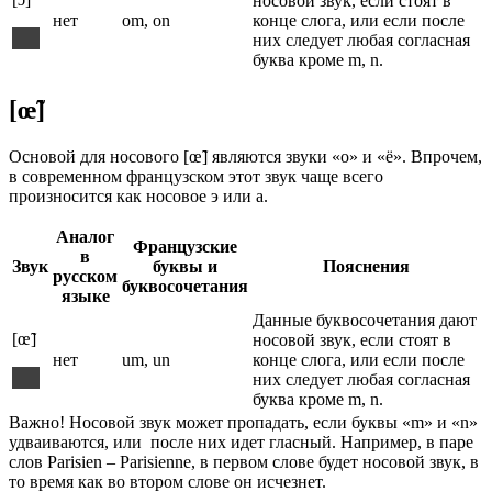
носовой звук, если стоят в
нет
om, on
конце слога, или если после
них следует любая согласная
буква кроме m, n.
[œ̃]
Основой для носового [œ̃] являются звуки «о» и «ё». Впрочем,
в современном французском этот звук чаще всего
произносится как носовое э или а.
Аналог
Французские
в
Звук
буквы и
Пояснения
русском
буквосочетания
языке
Данные буквосочетания дают
[œ̃]
носовой звук, если стоят в
нет
um, un
конце слога, или если после
них следует любая согласная
буква кроме m, n.
Важно! Носовой звук может пропадать, если буквы «m» и «n»
удваиваются, или после них идет гласный. Например, в паре
слов Parisien – Parisienne, в первом слове будет носовой звук, в
то время как во втором слове он исчезнет.