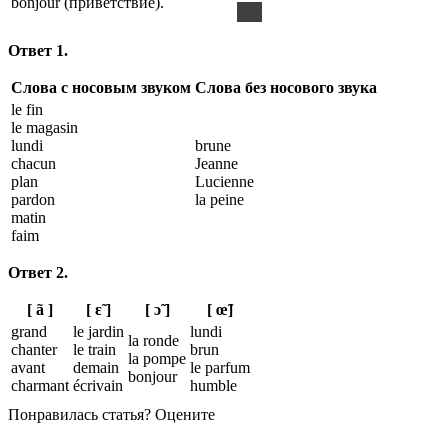
bonjour (приветствие).
Ответ 1.
Слова с носовым звуком
Слова без носового звука
le fin
le magasin
lundi
brune
chacun
Jeanne
plan
Lucienne
pardon
la peine
matin
faim
Ответ 2.
[ ã ]
[ ɛ̃ ]
[ ɔ̃ ]
[ œ̃]
grand
le jardin
lundi
la ronde
chanter
le train
brun
la pompe
avant
demain
le parfum
bonjour
charmant
écrivain
humble
Понравилась статья? Оцените