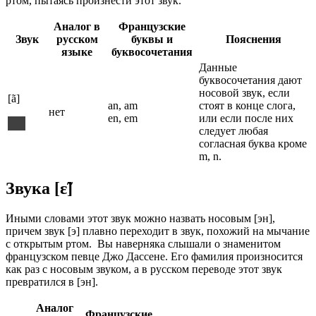
ртом, пытаясь произнести этот звук.
Аналог в
Французские
Звук
русском
буквы и
Пояснения
языке
буквосочетания
Данные
буквосочетания дают
носовой звук, если
[ã]
an, am
стоят в конце слога,
нет
en, em
или если после них
следует любая
согласная буква кроме
m, n.
Звука [ɛ̃]
Иными словами этот звук можно назвать носовым [эн],
причем звук [э] плавно переходит в звук, похожий на мычание
с открытым ртом. Вы наверняка слышали о знаменитом
французском певце Джо Дассене. Его фамилия произносится
как раз с носовым звуком, а в русском переводе этот звук
превратился в [эн].
Аналог
Французские