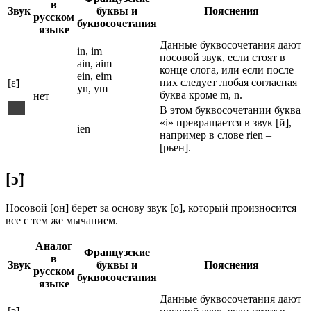
в
Звук
буквы и
Пояснения
русском
буквосочетания
языке
Данные буквосочетания дают
in, im
носовой звук, если стоят в
ain, aim
конце слога, или если после
ein, eim
них следует любая согласная
[ɛ̃]
yn, ym
буква кроме m, n.
нет
В этом буквосочетании буква
«i» превращается в звук [й],
ien
например в слове rien –
[рьен].
[ɔ̃]
Носовой [он] берет за основу звук [о], который произносится
все с тем же мычанием.
Аналог
Французские
в
Звук
буквы и
Пояснения
русском
буквосочетания
языке
Данные буквосочетания дают
[ɔ̃]