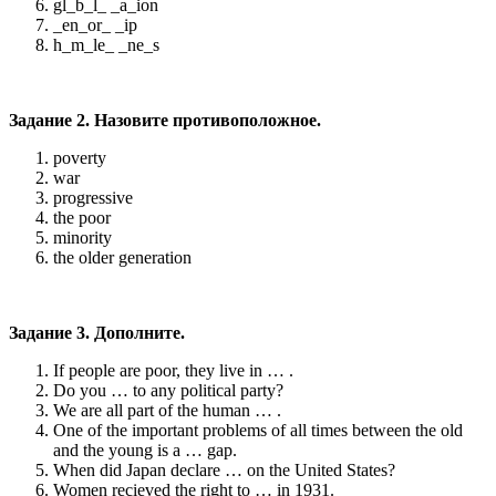
gl_b_l_ _a_ion
_en_or_ _ip
h_m_le_ _ne_s
Задание 2. Назовите противоположное.
poverty
war
progressive
the poor
minority
the older generation
Задание 3. Дополните.
If people are poor, they live in … .
Do you … to any political party?
We are all part of the human … .
One of the important problems of all times between the old
and the young is a … gap.
When did Japan declare … on the United States?
Women recieved the right to … in 1931.