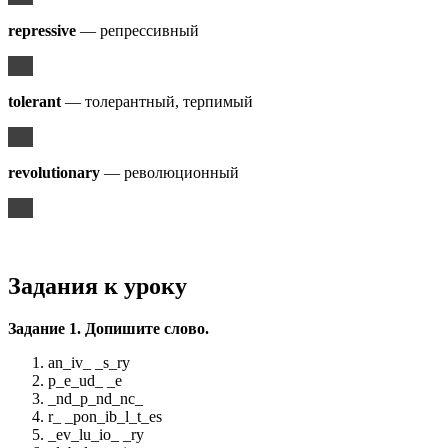
repressive
— репрессивный
tolerant
— толерантный, терпимый
revolutionary
— революционный
Задания к уроку
Задание 1. Допишите слово.
an_iv_ _s_ry
p_e_ud_ _e
_nd_p_nd_nc_
r_ _pon_ib_l_t_es
_ev_lu_io_ _ry