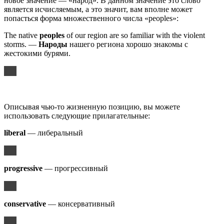
новое значение — «народ». В данном значение это слово
является исчисляемым, а это значит, вам вполне может
попасться форма множественного числа «peoples»:
The native
peoples
of our region are so familiar with the violent
storms. —
Народы
нашего региона хорошо знакомы с
жестокими бурями.
Описывая чью-то жизненную позицию, вы можете
использовать следующие прилагательные:
liberal
— либеральный
progressive
— прогрессивный
conservative
— консервативный