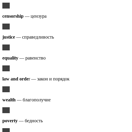
censorship
— цензура
justice
— справедливость
equality
— равенство
law and orde
r — закон и порядок
wealth
— благополучие
poverty
— бедность