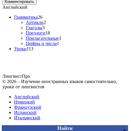
Английский
Грамматика
26
Артикли
2
Глаголы
3
Предлоги
18
Прилагательные
1
Цифры и числа
1
Уроки
113
Лингвист
Про
© 2026 – Изучение иностранных языков самостоятельно,
уроки от лингвистов
Английский
Немецкий
Французский
Испанский
Итальянский