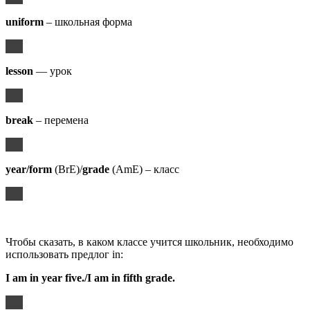
uniform
– школьная форма
lesson
— урок
break
– перемена
year/form
(BrE)/
grade
(AmE) – класс
Чтобы сказать, в каком классе учится школьник, необходимо
использовать предлог in:
I am in year five./I am in fifth grade.