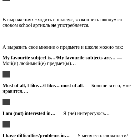
В выражениях «ходить в школу», «закончить школу» со
словом school артикль
не
употребляется.
А выразить свое мнение о предмете и школе можно так:
My favourite subject is…/My favourite subjects are…
—
Мой(и) любимый(е) предмет(ы)…
Most of all, I like…/I like… most of all.
— Больше всего, мне
нравится….
I am (not) interested in…
— Я (не) интересуюсь…
I have difficulties/problems in…
— У меня есть сложности/