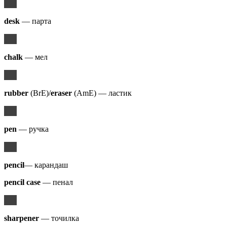
desk
— парта
chalk
— мел
rubber
(BrE)/
eraser
(AmE) — ластик
pen
— ручка
pencil
— карандаш
pencil case
— пенал
sharpener
— точилка