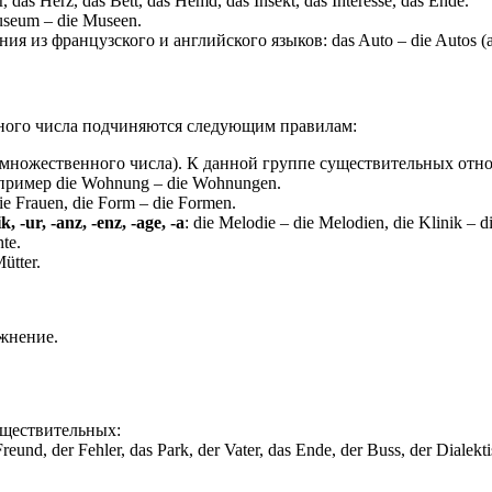
 Herz, das Bett, das Hemd, das Insekt, das Interesse, das Ende.
seum – die Museen.
ия из французского и английского языков: das Auto – die Autos
ного числа подчиняются следующим правилам:
множественного числа). К данной группе существительных отно
пример die Wohnung – die Wohnungen.
 Frauen, die Form – die Formen.
-ik, -ur, -anz, -enz, -age, -a
: die Melodie – die Melodien, die Klinik – d
te.
ütter.
жнение.
ществительных:
eund, der Fehler, das Park, der Vater, das Ende, der Buss, der Dialekt