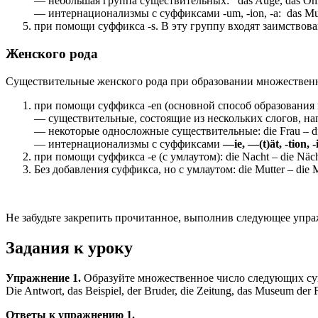
— небольшая группа существительных: das Auge, das Ohr, das
— интернационализмы с суффиксами -um, -ion, -a: das Mu
при помощи суффикса -s. В эту группу входят заимствован
Женского рода
Существительные женского рода при образовании множествен
при помощи суффикса -en (основной способ образования 
— существительные, состоящие из нескольких слогов, на
— некоторые односложные существительные: die Frau – die
— интернационализмы с суффиксами
—
ie, —
(t)ät, -tion, 
при помощи суффикса -e (c умлаутом): die Nacht – die Näch
Без добавления суффикса, но с умлаутом: die Mutter – die M
Не забудьте закрепить прочитанное, выполнив следующее упра
Задания к уроку
Упражнение 1.
Образуйте множественное число следующих су
Die Antwort, das Beispiel, der Bruder, die Zeitung, das Museum der Fr
Ответы к упражнению 1.