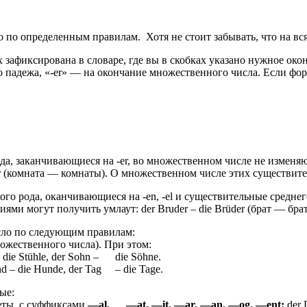
по определенным правилам. Хотя не стоит забывать, что на вся
фиксирована в словаре, где вы в скобках указано нужное оконча
о падежа, «-er» — на окончание множественного числа. Если фор
а, заканчивающиеся на -er, во множественном числе не изменяют
mmer (комната — комнаты). О множественном числе этих существит
 рода, оканчивающиеся на -en, -el и существительные среднего 
и могут получить умлаут: der Bruder – die Brüder (брат — брат
сло по следующим правилам:
ожественного числа). При этом:
 die Stühle, der Sohn – die Söhne.
 – die Hunde, der Tag – die Tage.
ые:
еты, с суффиксами
—
al, —
at, —
it, —
ar, —
an, —
og, —
ent:
der D