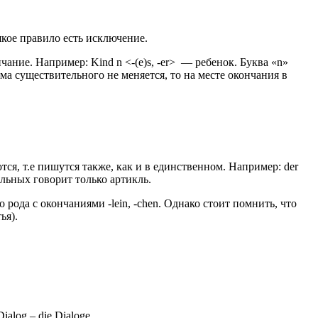
кое правило есть исключение.
ние. Например: Kind n <-(e)s, -er> — ребенок. Буква «n»
ма существительного не меняется, то на месте окончания в
ся, т.е пишутся также, как и в единственном. Например: der
ельных говорит только артикль.
рода с окончаниями -lein, -chen. Однако стоит помнить, что
ья).
ialog – die Dialoge.