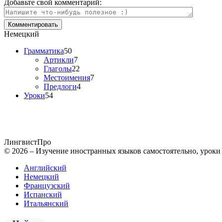
Добавьте свой комментарий:
Немецкий
Грамматика
50
Артикли
7
Глаголы
22
Местоимения
7
Предлоги
4
Уроки
54
Лингвист
Про
© 2026 – Изучение иностранных языков самостоятельно, уроки
Английский
Немецкий
Французский
Испанский
Итальянский