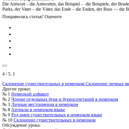
Die Antwort – die Antworten, das Beispiel – die Beispiele, der Brude
Parks, der Vater – die Väter, das Ende – die Enden, der Buss — die B
Понравилась статья? Оцените
4
/ 5.
1
Склонение существительных в немецком
Склонение личных ме
Другие уроки:
№ 1
Немецкий алфавит
№ 2
Чтение отдельных букв и буквосочетаний в немецком
№ 3
Личные местоимения в немецком
№ 8
Артикли в немецком языке
№ 9
Род имен существительных в немецком языке
№ 10
Склонение существительных в немецком
Обсуждение урока: