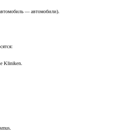
 (автомобиль — автомобили).
сятся:
ie Kliniken.
ismus.