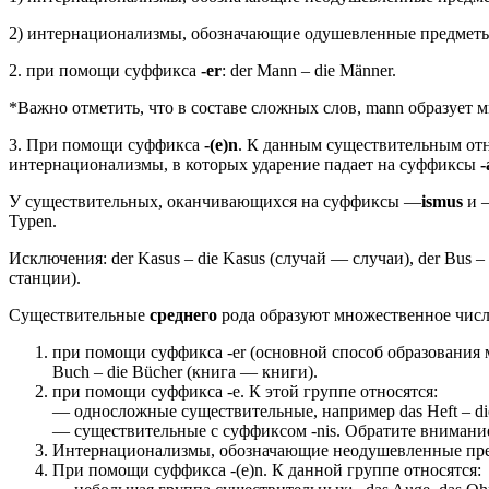
2) интернационализмы, обозначающие одушевленные предмет
2. при помощи суффикса
-er
: der Mann – die Männer.
*Важно отметить, что в составе сложных слов, mann образует мн
3. При помощи суффикса
-(e)n
. К данным существительным отн
интернационализмы, в которых ударение падает на суффиксы
-
У существительных, оканчивающихся на суффиксы —
ismus
и 
Typen.
Исключения: der Kasus – die Kasus (случай — случаи), der Bus –
станции).
Существительные
среднего
рода образуют множественное чис
при помощи суффикса -er (основной способ образования м
Buch – die Bücher (книга — книги).
при помощи суффикса -e. К этой группе относятся:
— односложные существительные, например das Heft – die
— существительные с суффиксом -nis. Обратите внимание, ч
Интернационализмы, обозначающие неодушевленные пр
При помощи суффикса -(e)n. К данной группе относятся: