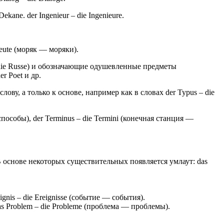
Dekane. der Ingenieur – die Ingenieure.
eute (моряк — моряки).
 die Russe) и обозначающие одушевленные предметы
der Poet и др.
ву, а только к основе, например как в словах der Typus – die
способы), der Terminus – die Termini (конечная станция —
В основе некоторых существительных появляется умлаут: das
nis – die Ereignisse (событие — события).
das Problem – die Probleme (проблема — проблемы).