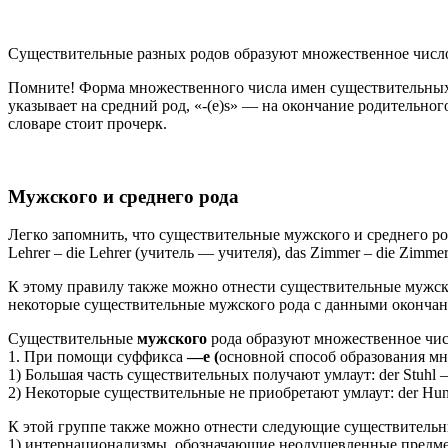
Существительные разных родов образуют множественное число 
Помните! Форма множественного числа имен существительных за
указывает на средний род, «-(e)s» — на окончание родительног
словаре стоит прочерк.
Мужского и среднего рода
Легко запомнить, что существительные мужского и среднего род
Lehrer – die Lehrer (учитель — учителя), das Zimmer – die Zi
К этому правилу также можно отнести существительные мужского
некоторые существительные мужского рода с данными окончаниям
Существительные
мужского
рода образуют множественное чи
1. При помощи суффикса
—
e (
основной способ образования мн
1) Большая часть существительных получают умлаут: der Stuhl –
2) Некоторые существительные не приобретают умлаут: der Hund
К этой группе также можно отнести следующие существительн
1) интернационализмы, обозначающие неодушевленные предм