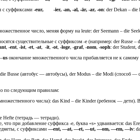
ы с суффиксами
-eur, -ier, -an, -al, -är, -ar, -on
: der Dekan – die 
ожественное число, меняя форму на leute: der Seemann – die Seel
осятся существительные с суффиксом -e (например: der Russe –
ant
,
-ent
,
-ist
,
-et
,
-at
,
-it
,
-ot
,
-loge
,
-graf
,
-nom
,
-soph
: der Student, 
—
us
окончание множественного числа прибавляется не к самому сло
 die Busse (автобус — автобусы), der Modus – die Modi (способ — 
ло по следующим правилам:
ножественного числа): das Kind – die Kinder (ребенок — дети). 
 Hefte (тетрадь — тетради).
то при добавление суффикса -e, буква «s» удваивается: das Ereig
едметы, с суффиксами
—
ent, —
at, —
et, —
ut, —
om, —
em, —
iv
: 