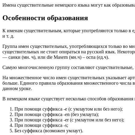
Имена существительные немецкого языка могут как образовыва
Особенности образования
К именам существительным, которые употребляются только в един
и т. д.
Группа имен существительных, употребляющихся только во множе
существительных не стоит опираться на русский язык. Некоторы
— санки (мн. ч), или die Masern (мн.ч) – оспа (ед.ч).
Самую многочисленную группу составляют существительные, кото
На множественное число имен существительных указывает арти
больше. Единого правила образования множественного числа в
данном уроке.
В немецком языке существует несколько способов образования
При помощи суффикса -е (с умлаутом или без него);
При помощи суффикса -en (без умлаута);
При помощи суффикса -er (с умлаутом или без него);
При помощи суффикса -s;
Без суффикса (возможен умлаут).