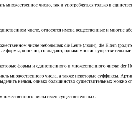
ть множественное число, так и употребляться только в единств
ственном числе, относятся имена вещественные и многие абстракт
ственном числе небольшая: die Leute (люди), die Eltern (родит
е формы, конечно, совпадают, однако многие существительные не
рые формы и единственного и множественного числа: der Hund – d
кль множественного числа, а также некоторые суффиксы. Артикл
ыделить нельзя, однако большинство существительных можно сгр
 множественного числа имен существительных: