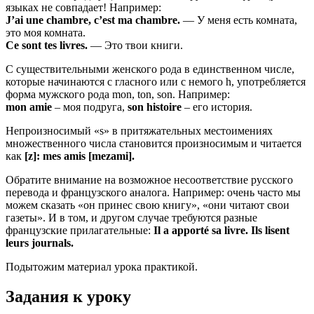
языках не совпадает! Например:
J’ai une chambre, c’est ma chambre.
— У меня есть комната,
это моя комната.
Ce sont tes livres.
— Это твои книги.
С существительными женского рода в единственном числе,
которые начинаются с гласного или с немого h, употребляется
форма мужского рода mon, ton, son. Например:
mon amie
– моя подруга,
son histoire
– его история.
Непроизносимый «s» в притяжательных местоимениях
множественного числа становится произносимым и читается
как
[z]: mes amis [mezami].
Обратите внимание на возможное несоответствие русского
перевода и французского аналога. Например: очень часто мы
можем сказать «он принес свою книгу», «они читают свои
газеты». И в том, и другом случае требуются разные
французские прилагательные:
Il a apporté sa livre. Ils lisent
leurs journals.
Подытожим материал урока практикой.
Задания к уроку