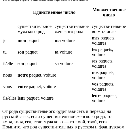
Множественное
Единственное число
число
+
+
+
существительное
существительное
существительное
мужского рода
женского рода
во мн.числе
mes
paquets,
je
mon
paquet
ma
voiture
voitures
tes
paquets,
tu
son
paquet
ta
voiture
voitures
ses
paquets,
il/elle
son
paquet
sa
voiture
voitures
nos
paquets,
nous
notre
paquet, voiture
voitures
vos
paquets,
vous
votre
paquet, voiture
voitures
leurs
paquets,
ils/elles
leur
paquet, voiture
voitures
От рода существительного будет зависеть и перевод на
русский язык, если существительное женского рода, то —
«моя, твоя, ее», если мужского — то «мой, твой, его».
Помните, что род существительных в русском и французском