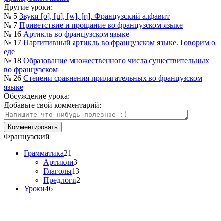
Другие уроки:
№ 5
Звуки [о], [u], [w], [η]. Французский алфавит
№ 7
Приветствие и прощание во французском языке
№ 16
Артикль во французском языке
№ 17
Партитивный артикль во французском языке. Говорим о
еде
№ 18
Образование множественного числа существительных
во французском
№ 26
Степени сравнения прилагательных во французском
языке
Обсуждение урока:
Добавьте свой комментарий:
Французский
Грамматика
21
Артикли
3
Глаголы
13
Предлоги
2
Уроки
46