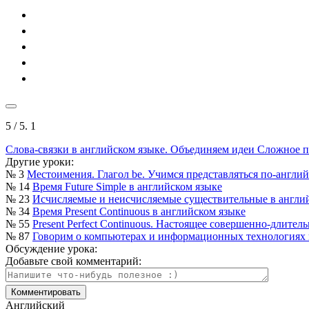
5
/ 5.
1
Слова-связки в английском языке. Объединяем идеи
Сложное п
Другие уроки:
№ 3
Местоимения. Глагол be. Учимся представляться по-англи
№ 14
Время Future Simple в английском языке
№ 23
Исчисляемые и неисчисляемые существительные в англи
№ 34
Время Present Continuous в английском языке
№ 55
Present Perfect Continuous. Настоящее совершенно-длител
№ 87
Говорим о компьютерах и информационных технологиях 
Обсуждение урока:
Добавьте свой комментарий:
Английский