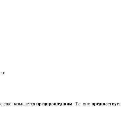
ер:
ие еще называется
предпрошедшим
. Т.е. оно
предшествует