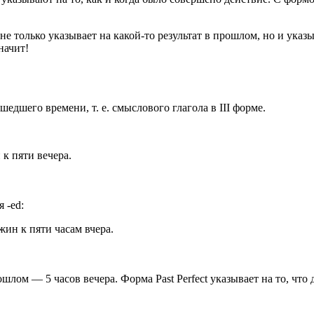
не только указывает на какой-то результат в прошлом, но и указ
начит!
шедшего времени, т. е. смыслового глагола в III форме.
 к пяти вечера.
 -ed:
жин к пяти часам вчера.
шлом — 5 часов вечера. Форма Past Perfect указывает на то, чт