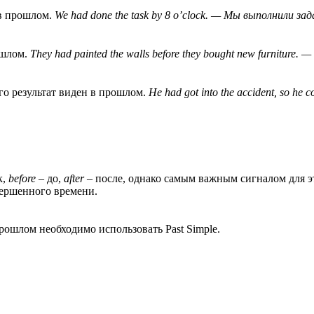
 в прошлом.
We had done the task by 8 o’clock. — Мы выполнили зад
ошлом.
They had painted the walls before they bought new furniture
его результат виден в прошлом.
He had got into the accident, so h
к,
before
– до,
after
– после, однако самым важным сигналом для эт
вершенного времени.
рошлом необходимо использовать Past Simple.