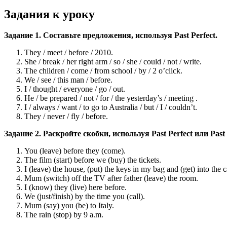
Задания к уроку
Задание 1. Составьте предложения, используя Past Perfect.
They / meet / before / 2010.
She / break / her right arm / so / she / could / not / write.
The children / come / from school / by / 2 o’click.
We / see / this man / before.
I / thought / everyone / go / out.
He / be prepared / not / for / the yesterday’s / meeting .
I / always / want / to go to Australia / but / I / couldn’t.
They / never / fly / before.
Задание 2. Раскройте скобки, используя Past Perfect или Past
You (leave) before they (come).
The film (start) before we (buy) the tickets.
I (leave) the house, (put) the keys in my bag and (get) into the c
Mum (switch) off the TV after father (leave) the room.
I (know) they (live) here before.
We (just/finish) by the time you (call).
Mum (say) you (be) to Italy.
The rain (stop) by 9 a.m.