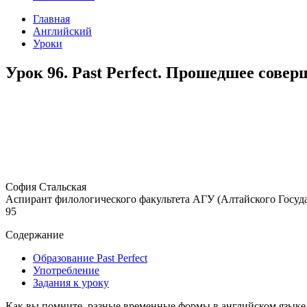
Главная
Английский
Уроки
Урок 96. Past Perfect. Прошедшее сове
София Стальская
Аспирант филологического факультета АГУ (Алтайского Госуда
95
Содержание
Образование Past Perfect
Употребление
Задания к уроку
Как вы помните, разные временные формы в английском языке у