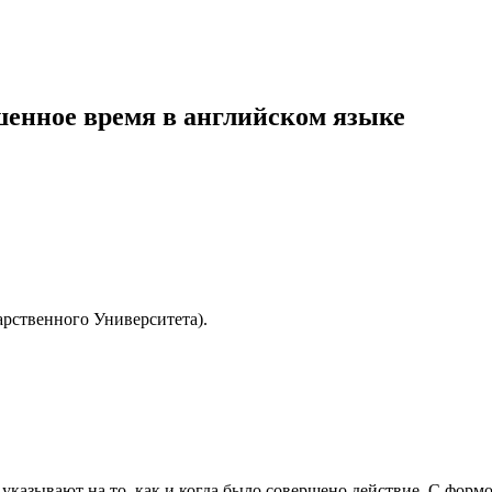
ршенное время в английском языке
рственного Университета).
казывают на то, как и когда было совершено действие. С формой