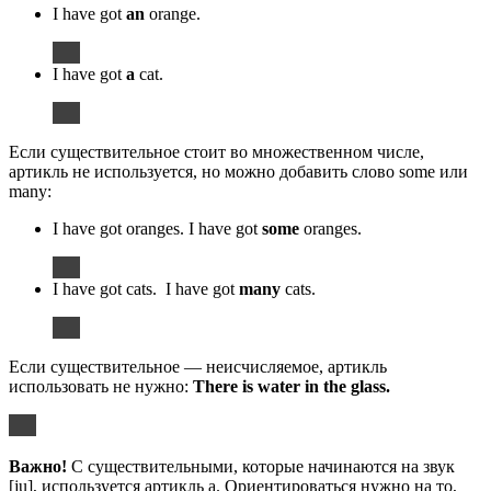
I have got
an
orange.
I have got
a
cat.
Если существительное стоит во множественном числе,
артикль не используется, но можно добавить слово some или
many:
I have got oranges. I have got
some
oranges.
I have got cats. I have got
many
cats.
Если существительное — неисчисляемое, артикль
использовать не нужно:
There is water in the glass.
Важно!
С существительными, которые начинаются на звук
[ju], используется артикль a. Ориентироваться нужно на то,