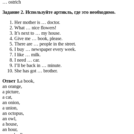
… ostrich
Задание 2. Используйте артикль, где это необходимо.
Her mother is … doctor.
What … nice flowers!
It’s next to … my house.
Give me … book, please.
There are … people in the street.
I buy … newspaper every week.
I like … milk.
I need … car.
I’ll be back in … minute.
She has got … brother.
Ответ 1.
a book,
an orange,
a picture,
a cat,
an onion,
a union,
an octopus,
an owl,
a house,
an hour,