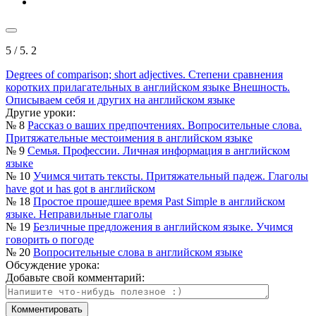
5
/ 5.
2
Degrees of comparison; short adjectives. Степени сравнения
коротких прилагательных в английском языке
Внешность.
Описываем себя и других на английском языке
Другие уроки:
№ 8
Рассказ о ваших предпочтениях. Вопросительные слова.
Притяжательные местоимения в английском языке
№ 9
Семья. Профессии. Личная информация в английском
языке
№ 10
Учимся читать тексты. Притяжательный падеж. Глаголы
have got и has got в английском
№ 18
Простое прошедшее время Past Simple в английском
языке. Неправильные глаголы
№ 19
Безличные предложения в английском языке. Учимся
говорить о погоде
№ 20
Вопросительные слова в английском языке
Обсуждение урока:
Добавьте свой комментарий: