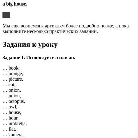
a big house.
Мы еще вернемся к артиклям более подробно позже, а пока
выполните несколько практических заданий.
Задания к уроку
Задание 1. Используйте a или an.
… book,
… orange,
… picture,
… cat,
… onion,
… union,
… octopus,
… owl,
… house,
… hour,
… umbrella,
… flat,
… camera,