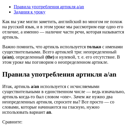
Правила употребления артикля a/an
Задания к уроку
Как вы уже могли заметить, английский во многом не похож
на русский язык, и в этом уроке мы рассмотрим еще одно его
отличие, а именно — наличие части речи, которая называется
артикль.
Важно помнить, что артикль используется
только
с именами
существительными. Всего артиклей три: неопределенный
(
a/an)
, определенный
(
the)
и нулевой, т. е. его отсутствие. В
этом уроке мы поговорим о неопределенном артикле.
Правила употребления артикля a/an
Итак, артикль
a/an
используется с исчисляемыми
существительными в единственном числе — ведь изначально,
артикль когда-то был словом «one». Зачем же нужно два
неопределенных артикля, спросите вы? Все просто — со
словами, которые начинаются на гласную, нужно
использовать вариант
an
.
Сравните: