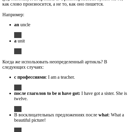
как слово произносится, а не то, как оно пишется.
Например:
an
uncle
a
unit
Когда же использовать неопределенный артикль? В
следующих случаях:
с профессиями
: I am a teacher.
после глаголов
to be и
have got:
I have got a sister. She is
twelve.
В восклицательных предложениях после
what
: What a
beautiful picture!