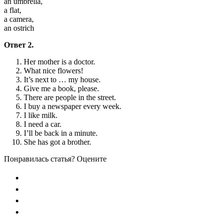
an umbrella,
a flat,
a camera,
an ostrich
Ответ 2.
Her mother is a doctor.
What nice flowers!
It’s next to … my house.
Give me a book, please.
There are people in the street.
I buy a newspaper every week.
I like milk.
I need a car.
I’ll be back in a minute.
She has got a brother.
Понравилась статья? Оцените