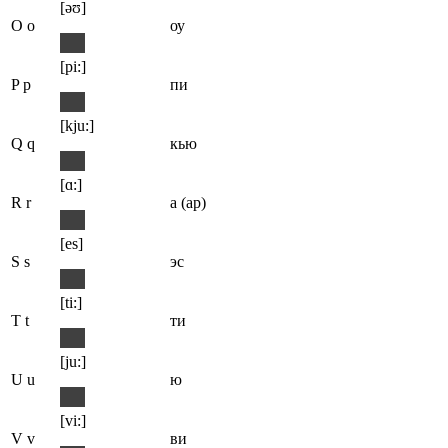
[əʊ]
O o
оу
[pi:]
P p
пи
[kju:]
Q q
кью
[ɑ:]
R r
а (ар)
[es]
S s
эс
[ti:]
T t
ти
[ju:]
U u
ю
[vi:]
V v
ви