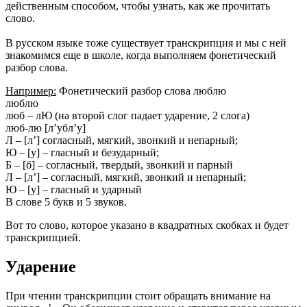
действенным способом, чтобы узнать, как же прочитать
слово.
В русском языке тоже существует транскрипция и мы с ней
знакомимся еще в школе, когда выполняем фонетический
разбор слова.
Например:
Фонетический разбор слова люблю
люблю
люб – лЮ (на второй слог падает ударение, 2 слога)
люб-лю [л’убл’у]
Л – [л’] согласный, мягкий, звонкий и непарный;
Ю – [у] – гласный и безударный;
Б – [б] – согласный, твердый, звонкий и парный
Л – [л’] – согласный, мягкий, звонкий и непарный;
Ю – [у] – гласный и ударный
В слове 5 букв и 5 звуков.
Вот то слово, которое указано в квадратных скобках и будет
транскрипцией.
Ударение
При чтении транскрипции стоит обращать внимание на