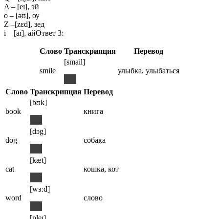
A – [eɪ], эй
o – [əʊ], оу
Z –[zɛd], зед
i – [aɪ], айОтвет 3:
Слово
Транскрипция
Перевод
[smail]
smile
улыбка, улыбаться
Слово
Транскрипция
Перевод
[bʊk]
book
книга
[dɔg]
dog
собака
[kæt]
cat
кошка, кот
[wɜːd]
word
слово
[pleɪ]