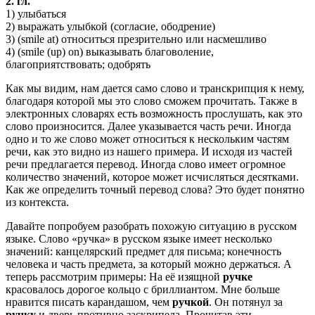
2. гл.
1) улыбаться
2) выражать улыбкой (согласие, ободрение)
3) (smile at) относиться презрительно или насмешливо
4) (smile (up) on) выказывать благоволение,
благоприятствовать; одобрять
Как мы видим, нам дается само слово и транскрипция к нему,
благодаря которой мы это слово сможем прочитать. Также в
электронных словарях есть возможность прослушать, как это
слово произносится. Далее указывается часть речи. Иногда
одно и то же слово может относиться к нескольким частям
речи, как это видно из нашего примера. И исходя из частей
речи предлагается перевод. Иногда слово имеет огромное
количество значений, которое может исчисляться десятками.
Как же определить точный перевод слова? Это будет понятно
из контекста.
Давайте попробуем разобрать похожую ситуацию в русском
языке. Слово «ручка» в русском языке имеет несколько
значений: канцелярский предмет для письма; конечность
человека и часть предмета, за который можно держаться. А
теперь рассмотрим примеры: На её изящной
ручке
красовалось дорогое кольцо с бриллиантом. Мне больше
нравится писать карандашом, чем
ручкой
. Он потянул за
ручку
и дверь противно заскрипела. Прочитав эти