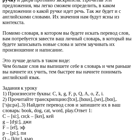
предложения, мы легко сможем определить, в каком
предложении о какой ручке идет речь. Так же будет и с
английскими словами. Их значения нам будут ясны из
контекста.
Помимо словаря, в котором вы будете искать перевод слов,
вам потребуется завести ваш личный словарь, в который вы
будете записывать новые слова и затем заучивать их
произношение и написание.
Это лучше делать в таком виде:
Чем больше слов вы выпишете себе в словарь и чем раньше
вы начнете их учить, тем быстрее вы начнете понимать
английский язык.
Задания к уроку
1) Произнесите буквы: C, k, g, F, p, Q, A, o, Z, i.
2) Прочитайте транскрипцию:[bɔɪ],.[hɑus],.[seɪ],.[bɑɪ],.
[‘sju:pǝ]..3) Найдите перевод слов и запишите их в ваш
словарь: book, dog, cat, word, play.Ответ 1:
С – [si:], си;k – [keɪ], кей
g – [dʒi:], джи
F – [ef], эф
p – [pi:], пи
Q – [kju:], кью