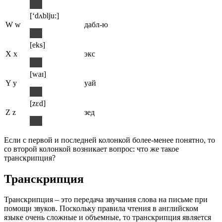
[‘dʌblju:]
W w
дабл-ю
[eks]
X x
экс
[waɪ]
Y y
уай
[zɛd]
Z z
зед
Если с первой и последней колонкой более-менее понятно, то
со второй колонкой возникает вопрос: что же такое
транскрипция?
Транскрипция
Транскрипция – это передача звучания слова на письме при
помощи звуков. Поскольку правила чтения в английском
языке очень сложные и объемные, то транскрипция является