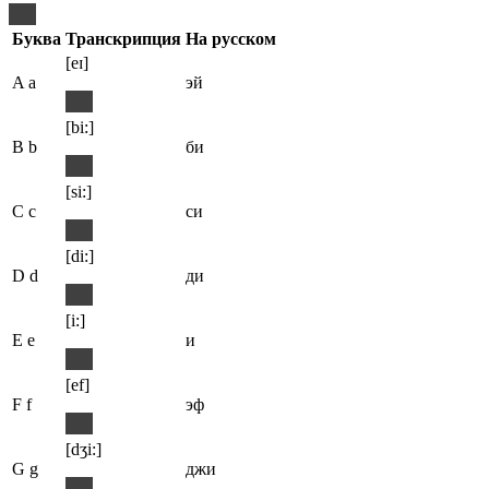
Буква
Транскрипция
На русском
[eɪ]
A a
эй
[bi:]
B b
би
[si:]
C c
си
[di:]
D d
ди
[i:]
E e
и
[ef]
F f
эф
[dʒi:]
G g
джи