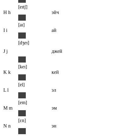
[eɪtʃ]
H h
эйч
[aɪ]
I i
ай
[dʒeɪ]
J j
джей
[keɪ]
K k
кей
[el]
L l
эл
[em]
M m
эм
[ɛn]
N n
эн