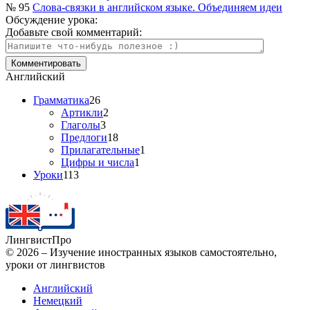
№ 95
Слова-связки в английском языке. Объединяем идеи
Обсуждение урока:
Добавьте свой комментарий:
Английский
Грамматика
26
Артикли
2
Глаголы
3
Предлоги
18
Прилагательные
1
Цифры и числа
1
Уроки
113
Лингвист
Про
© 2026 – Изучение иностранных языков самостоятельно,
уроки от лингвистов
Английский
Немецкий