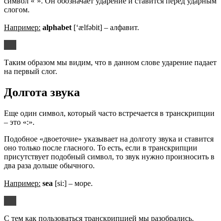
символ «’». Он обозначает ударение и ставится перед ударным
слогом.
Например:
alphabet
[‘ælfǝbit] – алфавит.
Таким образом мы видим, что в данном слове ударение падает
на первый слог.
Долгота звука
Еще один символ, который часто встречается в транскрипции
– это «:».
Подобное «двоеточие» указывает на долготу звука и ставится
оно только после гласного. То есть, если в транскрипции
присутствует подобный символ, то звук нужно произносить в
два раза дольше обычного.
Например:
sea
[si:] – море.
С тем как пользоваться транскрипцией мы разобрались.