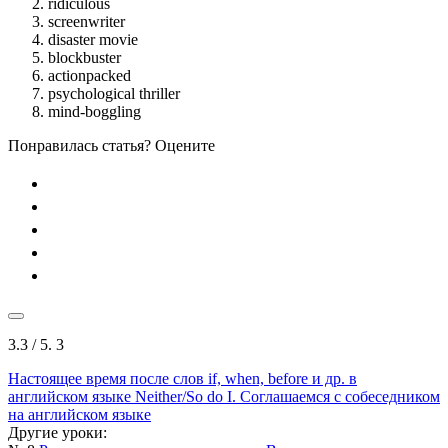
ridiculous
screenwriter
disaster movie
blockbuster
actionpacked
psychological thriller
mind-boggling
Понравилась статья? Оцените
3.3
/ 5.
3
Настоящее время после слов if, when, before и др. в
английском языке
Neither/So do I. Cоглашаемся с собеседником
на английском языке
Другие уроки: