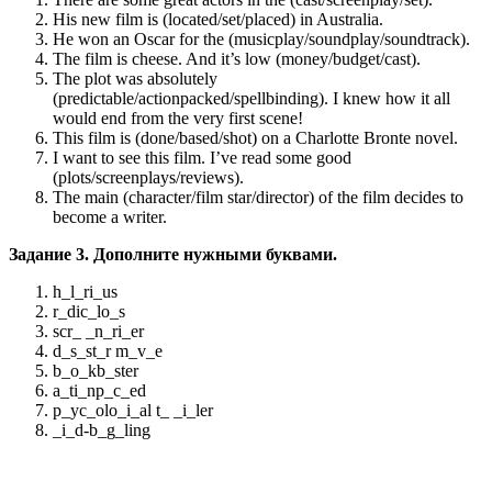
His new film is (located/set/placed) in Australia.
He won an Oscar for the (musicplay/soundplay/soundtrack).
The film is cheese. And it’s low (money/budget/cast).
The plot was absolutely
(predictable/actionpacked/spellbinding). I knew how it all
would end from the very first scene!
This film is (done/based/shot) on a Charlotte Bronte novel.
I want to see this film. I’ve read some good
(plots/screenplays/reviews).
The main (character/film star/director) of the film decides to
become a writer.
Задание 3. Дополните нужными буквами.
h_l_ri_us
r_dic_lo_s
scr_ _n_ri_er
d_s_st_r m_v_e
b_o_kb_ster
a_ti_np_c_ed
p_yc_olo_i_al t_ _i_ler
_i_d-b_g_ling