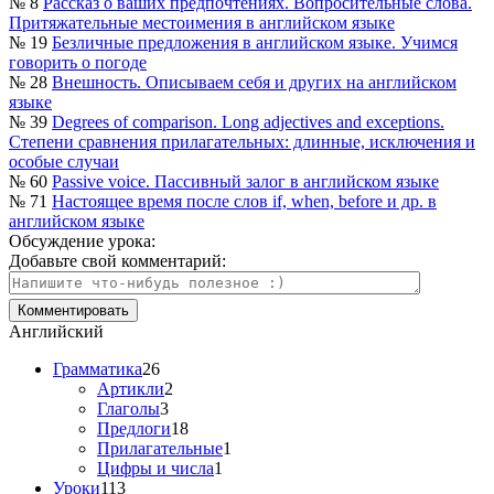
№ 8
Рассказ о ваших предпочтениях. Вопросительные слова.
Притяжательные местоимения в английском языке
№ 19
Безличные предложения в английском языке. Учимся
говорить о погоде
№ 28
Внешность. Описываем себя и других на английском
языке
№ 39
Degrees of comparison. Long adjectives and exceptions.
Степени сравнения прилагательных: длинные, исключения и
особые случаи
№ 60
Passive voice. Пассивный залог в английском языке
№ 71
Настоящее время после слов if, when, before и др. в
английском языке
Обсуждение урока:
Добавьте свой комментарий:
Английский
Грамматика
26
Артикли
2
Глаголы
3
Предлоги
18
Прилагательные
1
Цифры и числа
1
Уроки
113