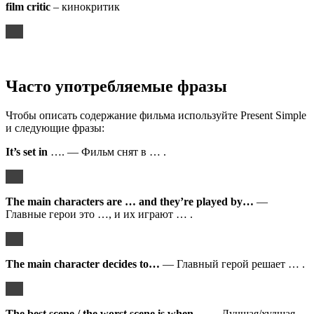
film critic
– кинокритик
Часто употребляемые фразы
Чтобы описать содержание фильма используйте Present Simple
и следующие фразы:
It’s set in
…. — Фильм снят в … .
The main characters are … and they’re played by…
—
Главные герои это …, и их играют … .
The main character decides to…
— Главный герой решает … .
The best scene / the worst scene is when…
— Лучшая/худшая