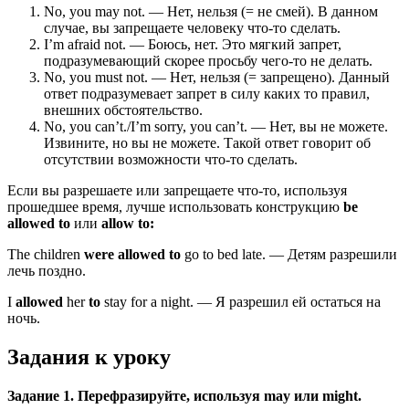
No, you may not. — Нет, нельзя (= не смей). В данном
случае, вы запрещаете человеку что-то сделать.
I’m afraid not. — Боюсь, нет. Это мягкий запрет,
подразумевающий скорее просьбу чего-то не делать.
No, you must not. — Нет, нельзя (= запрещено). Данный
ответ подразумевает запрет в силу каких то правил,
внешних обстоятельство.
No, you can’t./I’m sorry, you can’t. — Нет, вы не можете.
Извините, но вы не можете. Такой ответ говорит об
отсутствии возможности что-то сделать.
Если вы разрешаете или запрещаете что-то, используя
прошедшее время, лучше использовать конструкцию
be
allowed to
или
allow to:
The children
were allowed to
go to bed late. — Детям разрешили
лечь поздно.
I
allowed
her
to
stay for a night. — Я разрешил ей остаться на
ночь.
Задания к уроку
Задание 1. Перефразируйте, используя may или might.