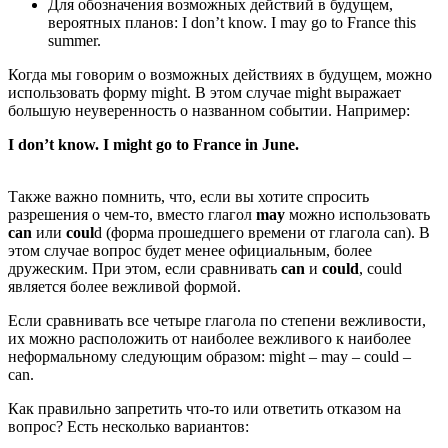
Для обозначения возможных действий в будущем,
вероятных планов: I don’t know. I may go to France this
summer.
Когда мы говорим о возможных действиях в будущем, можно
использовать форму might. В этом случае might выражает
большую неуверенность о названном событии. Например:
I don’t know. I might go to France in June.
Также важно помнить, что, если вы хотите спросить
разрешения о чем-то, вместо глагол
may
можно использовать
can
или
coul
d (форма прошедшего времени от глагола can). В
этом случае вопрос будет менее официальным, более
дружеским. При этом, если сравнивать
can
и
could
, could
является более вежливой формой.
Если сравнивать все четыре глагола по степени вежливости,
их можно расположить от наиболее вежливого к наиболее
неформальному следующим образом: might – may – could –
can.
Как правильно запретить что-то или ответить отказом на
вопрос? Есть несколько вариантов: