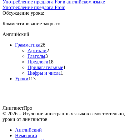
Употребление предлога For в английском языке
Употребление предлога From
Обсуждение урока:
Комментирование закрыто
Английский
Грамматика
26
Артикли
2
Глаголы
3
Предлоги
18
Прилагательные
1
Цифры и числа
1
Уроки
113
Лингвист
Про
© 2026 – Изучение иностранных языков самостоятельно,
уроки от лингвистов
Английский
Немецкий