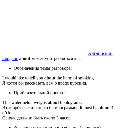
Английский
предлог
about
может употребляться для:
Обозначения темы разговора:
I would like to tell you
about
the harm of smoking.
Я хотел бы рассказать вам о вреде курения.
Приблизительной оценки:
This watermelon weighs
about
6 kilograms.
Этот арбуз весит где-то 6 килограммов.
It must be
about
3
o’clock.
Сейчас должно быть около 3 часов.
Значения места или направления («вокруг»):