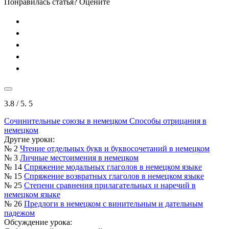
Понравилась статья? Оцените
3.8
/ 5.
5
Сочинительные союзы в немецком
Способы отрицания в
немецком
Другие уроки:
№ 2
Чтение отдельных букв и буквосочетаний в немецком
№ 3
Личные местоимения в немецком
№ 14
Спряжение модальных глаголов в немецком языке
№ 15
Спряжение возвратных глаголов в немецком языке
№ 25
Степени сравнения прилагательных и наречий в
немецком языке
№ 26
Предлоги в немецком с винительным и дательным
падежом
Обсуждение урока: