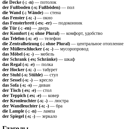
die Decke (-; -n)
— потолок
der Fußboden (-s; Fußböden)
— пол
die Wand (-; Wände)
— стена
das Fenster (-s; -)
— окно
das Fensterbrett (-es; -er)
— подоконник
die Tür (-; -en)
— дверь
der Komfort (-s; ohne Plural)
— комфорт, удобство
das Telefon (-s; -e)
— телефон
die Zentralheizung (-; ohne Plural)
— центральное отопление
der Müllerschlucker (-s; -)
— мусоропровод
das Möbel (-s; -)
— мебель
der Schrank (-es; Schränke)
— шкаф
das Regal (-s; -e)
— полка
der Hocker (-s; -)
— табурет
der Stuhl (-s; Stühle)
— стул
der Sessel (-s; -)
— кресло
das Sofa (-s; -s)
— диван
der Tisch (-es; -e)
— стол
der Teppich (-es; -e)
— ковер
der Kronleuchter (-s; -)
— люстра
der Wandleuchter (-s; -)
— бра
die Lample (-; -n)
— лампа
der Spiegel (-s; -)
— зеркало
Глаголы