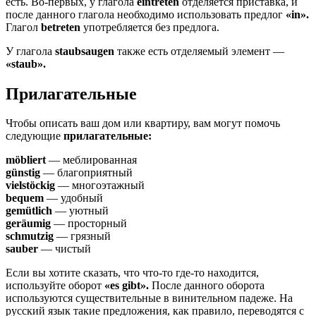
есть. Во-первых, у глагола
eintreten
отделяется приставка, и
после данного глагола необходимо использовать предлог
«in».
Глагол
betreten
употребляется без предлога.
У глагола
staubsaugen
также есть отделяемый элемент —
«staub».
Прилагательные
Чтобы описать ваш дом или квартиру, вам могут помочь
следующие
прилагательные:
möbliert
— меблированная
günstig
— благоприятный
vielstöckig
— многоэтажный
bequem
— удобный
gemütlich
— уютный
geräumig
— просторный
schmutzig
— грязный
sauber
— чистый
Если вы хотите сказать, что что-то где-то находится,
используйте оборот
«es gibt».
После данного оборота
используются существительные в винительном падеже. На
русский язык такие предложения, как правило, переводятся с