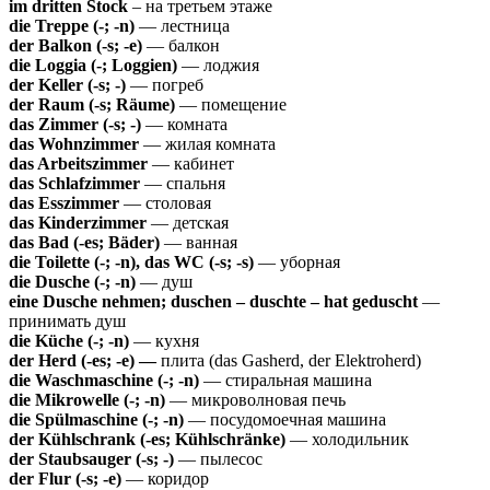
im dritten Stock
– на третьем этаже
die Treppe (-; -n)
— лестница
der Balkon (-s; -e)
— балкон
die Loggia (-; Loggien)
— лоджия
der Keller (-s; -)
— погреб
der Raum (-s; Räume)
— помещение
das Zimmer (-s; -)
— комната
das Wohnzimmer
— жилая комната
das Arbeitszimmer
— кабинет
das Schlafzimmer
— спальня
das Esszimmer
— столовая
das Kinderzimmer
— детская
das Bad (-es; Bäder)
— ванная
die Toilette (-; -n), das WC (-s; -s)
— уборная
die Dusche (-; -n)
— душ
eine Dusche nehmen; duschen – duschte – hat geduscht
—
принимать душ
die Küche (-; -n)
— кухня
der Herd (-es; -e) —
плита (das Gasherd, der Elektroherd)
die Waschmaschine (-; -n)
— стиральная машина
die Mikrowelle (-; -n)
— микроволновая печь
die Spülmaschine (-; -n)
— посудомоечная машина
der Kühlschrank (-es; Kühlschränke)
— холодильник
der Staubsauger (-s; -)
— пылесос
der Flur (-s; -e)
— коридор