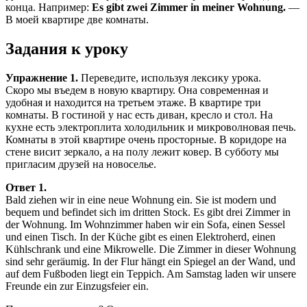
конца. Например:
Es gibt zwei Zimmer in meiner Wohnung.
—
В моей квартире две комнаты.
Задания к уроку
Упражнение 1.
Переведите, используя лексику урока.
Скоро мы въедем в новую квартиру. Она современная и
удобная и находится на третьем этаже. В квартире три
комнаты. В гостиной у нас есть диван, кресло и стол. На
кухне есть электроплита холодильник и микроволновая печь.
Комнаты в этой квартире очень просторные. В коридоре на
стене висит зеркало, а на полу лежит ковер. В субботу мы
пригласим друзей на новоселье.
Ответ 1.
Bald ziehen wir in eine neue Wohnung ein. Sie ist modern und
bequem und befindet sich im dritten Stock. Es gibt drei Zimmer in
der Wohnung. Im Wohnzimmer haben wir ein Sofa, einen Sessel
und einen Tisch. In der Küche gibt es einen Elektroherd, einen
Kühlschrank und eine Mikrowelle. Die Zimmer in dieser Wohnung
sind sehr geräumig. In der Flur hängt ein Spiegel an der Wand, und
auf dem Fußboden liegt ein Teppich. Am Samstag laden wir unsere
Freunde ein zur Einzugsfeier ein.