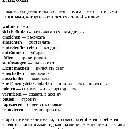
Помимо существительных, познакомим вас с некоторыми
глаголами,
которые соотносятся с темой
жилья:
wohnen
– жить
sich befinden
– располагаться, находиться
einziehen
— въезжать
einrichten
— обставлять
eintreten/betreten
— входить
aufräumen
— убирать
lüften
— проветривать
staubsaugen
— пылесосить
Licht machen
— включать свет
einschalten
— включать
ausschalten
— выключать
zur Einzugsfeier einladen
— приглашать на новоселье
mieten
— снимать жилье, арендовать
vermieten
— сдавать в аренду
bauen
— строить
tapezieren
– оклеивать обоями
renovieren
— ремонтировать
Обратите внимание на то, что глаголы
eintreten
и
betreten
являются синонимами, однако различия между ними все-таки