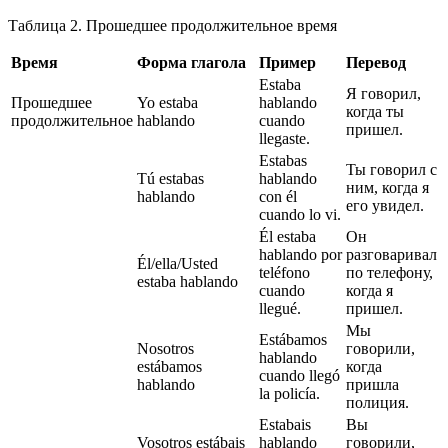
Таблица 2. Прошедшее продолжительное время
Время
Форма глагола
Пример
Перевод
Estaba
Я говорил,
Прошедшее
Yo estaba
hablando
когда ты
продолжительное
hablando
cuando
пришел.
llegaste.
Estabas
Ты говорил с
Tú estabas
hablando
ним, когда я
hablando
con él
его увидел.
cuando lo vi.
Él estaba
Он
hablando por
разговаривал
Él/ella/Usted
teléfono
по телефону,
estaba hablando
cuando
когда я
llegué.
пришел.
Мы
Estábamos
Nosotros
говорили,
hablando
estábamos
когда
cuando llegó
hablando
пришла
la policía.
полиция.
Estabais
Вы
Vosotros estábais
hablando
говорили,