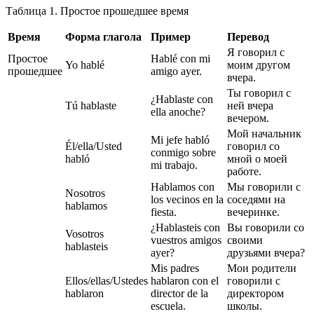
Таблица 1. Простое прошедшее время
Время
Форма глагола
Пример
Перевод
Я говорил с
Простое
Hablé con mi
Yo hablé
моим другом
прошедшее
amigo ayer.
вчера.
Ты говорил с
¿Hablaste con
Tú hablaste
ней вчера
ella anoche?
вечером.
Мой начальник
Mi jefe habló
Él/ella/Usted
говорил со
conmigo sobre
habló
мной о моей
mi trabajo.
работе.
Hablamos con
Мы говорили с
Nosotros
los vecinos en la
соседями на
hablamos
fiesta.
вечеринке.
¿Hablasteis con
Вы говорили со
Vosotros
vuestros amigos
своими
hablasteis
ayer?
друзьями вчера?
Mis padres
Мои родители
Ellos/ellas/Ustedes
hablaron con el
говорили с
hablaron
director de la
директором
escuela.
школы.