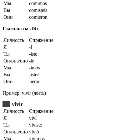
Мы
comimos
Вы
comisteis
Они
comieron
Глаголы на -IR:
Личность
Спряжение
Я
-í
Ты
-iste
Он/она/оно
-ió
Мы
-imos
Вы
-isteis
Они
-ieron
Пример: vivir (жить)
vivir
Личность
Спряжение
Я
viví
Ты
viviste
Он/она/оно
vivió
Мы
vivimos