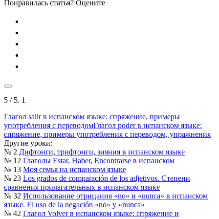
Понравилась статья? Оцените
5
/ 5.
1
Глагол salir в испанском языке: спряжение, примеры
употребления с переводом
Глагол poder в испанском языке:
спряжение, примеры употребления с переводом, упражнения
Другие уроки:
№ 2
Дифтонги, трифтонги, зияния в испанском языке
№ 12
Глаголы Estar, Haber, Encontrarse в испанском
№ 13
Моя семья на испанском языке
№ 23
Los grados de comparación de los adjetivos. Степени
сравнения прилагательных в испанском языке
№ 32
Использование отрицания «no» и «nunca» в испанском
языке. El uso de la negación «no» y «nunca»
№ 42
Глагол Volver в испанском языке: спряжение и