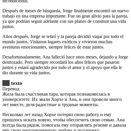
incondicional.
Después de meses de búsqueda, Jorge finalmente encontró un nuevo
trabajo en una empresa importante. Fue un gran alivio para la pareja,
ya que podrían seguir adelante con sus planes de construir una vida
juntos.
Años después, Jorge se retiró y la pareja decidió viajar por todo el
mundo juntos. Visitaron lugares exóticos y vivieron muchas
aventuras emocionantes, siempre felices de estar juntos.
Desafortunadamente, Ana falleció hace unos meses, dejando a Jorge
destrozado. Pero siempre recordará los años felices que pasaron
juntos y estará agradecido por todo el amor y el apoyo que ella le
dio durante su vida juntos.
texto
Перевод
Жила была счастливая пара, которая познакомилась в
университете. Их звали Хорхе и Ана, и они провели много
лет вместе, деля радостные и трудные моменты.
Несколько лет назад Хорхе потерял свою работу и ему
пришлось искать новую, чтобы обеспечить свою семью. Ана
всегда была рядом, помогала ему отправлять резюме и давала
ему свою неограниченную любовь и поддержку.