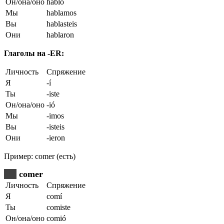
Он/она/оно
habló
Мы
hablamos
Вы
hablasteis
Они
hablaron
Глаголы на -ER:
Личность
Спряжение
Я
-í
Ты
-iste
Он/она/оно
-ió
Мы
-imos
Вы
-isteis
Они
-ieron
Пример: comer (есть)
comer
Личность
Спряжение
Я
comí
Ты
comiste
Он/она/оно
comió