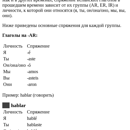
прошедшем времени зависит от их группы (AR, ER, IR) и
личности, к которой они относятся (я, ты, он/она/оно, мы, вы,
они).
Ниже приведены основные спряжения для каждой группы.
Глаголы на -AR:
Личность
Спряжение
Я
-é
Ты
-aste
Он/она/оно
-ó
Мы
-amos
Вы
-asteis
Они
-aron
Пример: hablar (говорить)
hablar
Личность
Спряжение
Я
hablé
Ты
hablaste