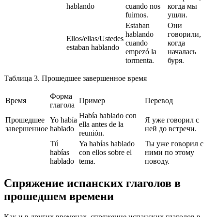
hablando
cuando nos
когда мы
fuimos.
ушли.
Estaban
Они
hablando
говорили,
Ellos/ellas/Ustedes
cuando
когда
estaban hablando
empezó la
началась
tormenta.
буря.
Таблица 3. Прошедшее завершенное время
Форма
Время
Пример
Перевод
глагола
Había hablado con
Прошедшее
Yo había
Я уже говорил с
ella antes de la
завершенное
hablado
ней до встречи.
reunión.
Tú
Ya habías hablado
Ты уже говорил с
habías
con ellos sobre el
ними по этому
hablado
tema.
поводу.
Спряжение испанских глаголов в
прошедшем времени
Как и в других временах, спряжение испанских глаголов в