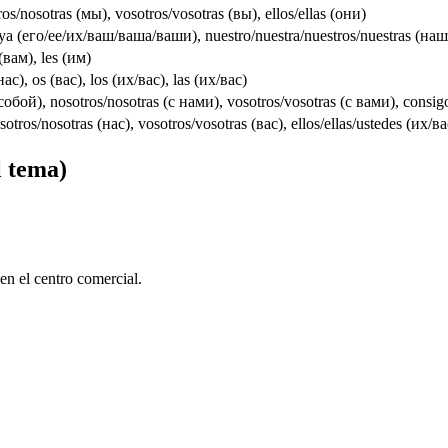
tros/nosotras (мы), vosotros/vosotras (вы), ellos/ellas (они)
ya (его/ее/их/ваш/ваша/ваши), nuestro/nuestra/nuestros/nuestras (на
(вам), les (им)
нас), os (вас), los (их/вас), las (их/вас)
обой), nosotros/nosotras (с нами), vosotros/vosotras (с вами), consig
sotros/nosotras (нас), vosotros/vosotras (вас), ellos/ellas/ustedes (их/ва
l tema)
n el centro comercial.