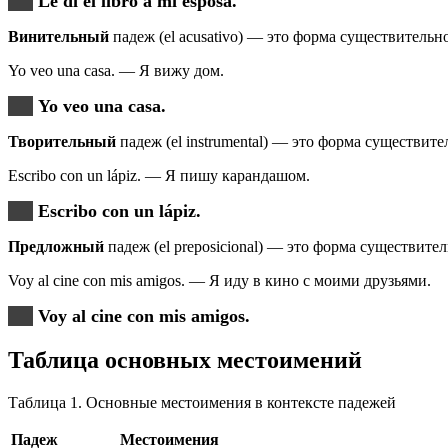
Le di el libro a mi esposa.
Винительный
падеж (el acusativo) — это форма существительн
Yo veo una casa. — Я вижу дом.
Yo veo una casa.
Творительный
падеж (el instrumental) — это форма существит
Escribo con un lápiz. — Я пишу карандашом.
Escribo con un lápiz.
Предложный
падеж (el preposicional) — это форма существите
Voy al cine con mis amigos. — Я иду в кино с моими друзьями.
Voy al cine con mis amigos.
Таблица основных местоимений
Таблица 1. Основные местоимения в контексте падежей
Падеж
Местоимения