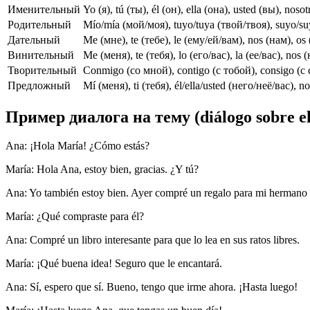
Именительный
Yo (я), tú (ты), él (он), ella (она), usted (вы), noso
Родительный
Mío/mía (мой/моя), tuyo/tuya (твой/твоя), suyo/su
Дательный
Me (мне), te (тебе), le (ему/ей/вам), nos (нам), os 
Винительный
Me (меня), te (тебя), lo (его/вас), la (ее/вас), nos (
Творительный
Conmigo (со мной), contigo (с тобой), consigo (с с
Предложный
Mí (меня), ti (тебя), él/ella/usted (него/неё/вас), no
Пример диалога на тему (diálogo sobre e
Ana: ¡Hola María! ¿Cómo estás?
María: Hola Ana, estoy bien, gracias. ¿Y tú?
Ana: Yo también estoy bien. Ayer compré un regalo para mi hermano e
María: ¿Qué compraste para él?
Ana: Compré un libro interesante para que lo lea en sus ratos libres.
María: ¡Qué buena idea! Seguro que le encantará.
Ana: Sí, espero que sí. Bueno, tengo que irme ahora. ¡Hasta luego!