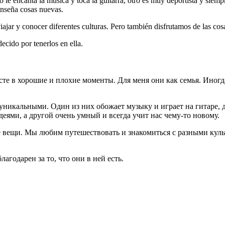
 le encanta la música y toca la guitarra, otro es muy deportista y siem
enseña cosas nuevas.
ajar y conocer diferentes culturas. Pero también disfrutamos de las cos
ecido por tenerlos en ella.
есте в хорошие и плохие моменты. Для меня они как семья. Иног
х уникальными. Один из них обожает музыку и играет на гитаре,
деями, а другой очень умный и всегда учит нас чему-то новому.
е вещи. Мы любим путешествовать и знакомиться с разными кул
агодарен за то, что они в ней есть.