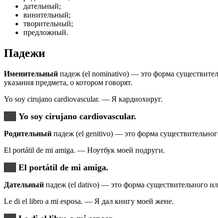
дательный;
винительный;
творительный;
предложный.
Падежи
Именительный
падеж (el nominativo) — это форма существите
указания предмета, о котором говорят.
Yo soy cirujano cardiovascular. — Я кардиохируг.
Yo soy cirujano cardiovascular.
Родительный
падеж (el genitivo) — это форма существительно
El portátil de mi amiga. — Ноутбук моей подруги.
El portátil de mi amiga.
Дательный
падеж (el dativo) — это форма существительного ил
Le di el libro a mi esposa. — Я дал книгу моей жене.