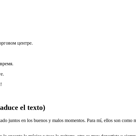
орговом центре.
время.
е.
!
duce el texto)
do juntos en los buenos y malos momentos. Para mí, ellos son como mi 