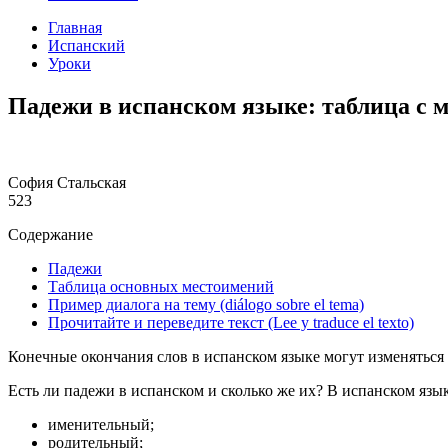
Главная
Испанский
Уроки
Падежи в испанском языке: таблица с
София Стальская
523
Содержание
Падежи
Таблица основных местоимений
Пример диалога на тему (diálogo sobre el tema)
Прочитайте и переведите текст (Lee y traduce el texto)
Конечные окончания слов в испанском языке могут изменятьс
Есть ли падежи в испанском и сколько же их? В испанском язы
именительный;
родительный;