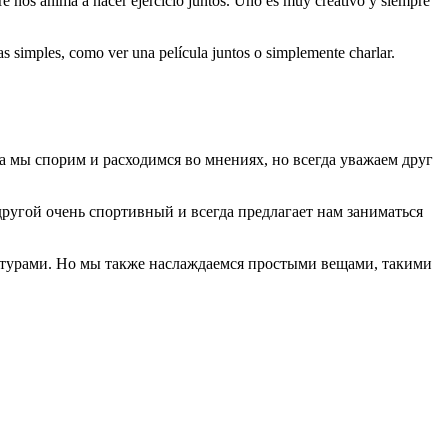
pre nos anima a hacer ejercicio juntos. Uno es muy creativo y siempre
as simples, como ver una película juntos o simplemente charlar.
да мы спорим и расходимся во мнениях, но всегда уважаем друг
 другой очень спортивный и всегда предлагает нам заниматься
ьтурами. Но мы также наслаждаемся простыми вещами, такими