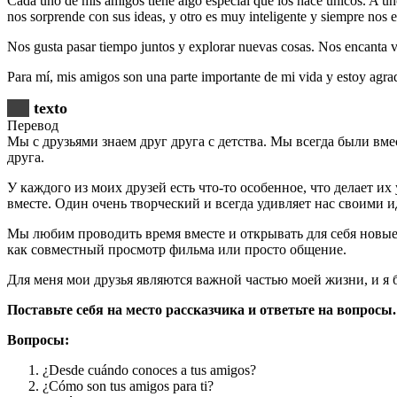
Cada uno de mis amigos tiene algo especial que los hace únicos. A uno
nos sorprende con sus ideas, y otro es muy inteligente y siempre nos 
Nos gusta pasar tiempo juntos y explorar nuevas cosas. Nos encanta vi
Para mí, mis amigos son una parte importante de mi vida y estoy agrad
texto
Перевод
Мы с друзьями знаем друг друга с детства. Мы всегда были вм
друга.
У каждого из моих друзей есть что-то особенное, что делает и
вместе. Один очень творческий и всегда удивляет нас своими и
Мы любим проводить время вместе и открывать для себя новы
как совместный просмотр фильма или просто общение.
Для меня мои друзья являются важной частью моей жизни, и я бл
Поставьте себя на место рассказчика и ответьте на вопросы.
Вопросы:
¿Desde cuándo conoces a tus amigos?
¿Cómo son tus amigos para ti?