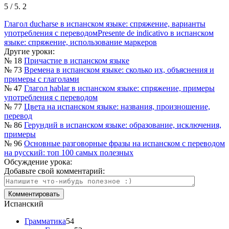
5
/ 5.
2
Глагол ducharse в испанском языке: спряжение, варианты
употребления с переводом
Presente de indicativo в испанском
языке: спряжение, использование маркеров
Другие уроки:
№ 18
Причастие в испанском языке
№ 73
Времена в испанском языке: сколько их, объяснения и
примеры с глаголами
№ 47
Глагол hablar в испанском языке: спряжение, примеры
употребления с переводом
№ 77
Цвета на испанском языке: названия, произношение,
перевод
№ 86
Герундий в испанском языке: образование, исключения,
примеры
№ 96
Основные разговорные фразы на испанском с переводом
на русский: топ 100 самых полезных
Обсуждение урока:
Добавьте свой комментарий:
Испанский
Грамматика
54