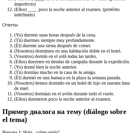
imperfecto)
(Ellos) ____ poco la noche anterior al examen. (pretérito
indefinido)
Ответы
(Yo) duermo unas horas después de la cena.
(Tú) duermes siempre muy profundamente.
(Él) duerme una siesta después de comer.
(Nosotros) dormimos en una habitación doble en el hotel.
(Vosotros) dormís en el sofá todas las tardes.
(Ellos) duermen en tiendas de campaña durante la expedición.
(Yo) dormí bien la noche anterior.
(Tú) dormías mucho en la casa de tu amigo.
(Él) durmió en una hamaca en la playa la semana pasada.
(Nosotros) hemos dormido en un hotel de lujo en nuestra luna
de miel.
(Vosotros) dormíais en el avión durante todo el vuelo.
(Ellos) durmieron poco la noche anterior al examen.
Пример диалога на тему (diálogo sobre
el tema)
Persona 1: Hola, ¿cómo estás?