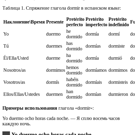
Таблица 1. Спряжение глагола dormir в испанском языке:
Pretérito
Pretérito
Pretérito
Наклонение\Время
Presente
Fu
perfecto
imperfecto
indefinido
he
Yo
duermo
dormía
dormí
do
dormido
has
Tú
duermes
dormías
dormiste
do
dormido
ha
Él/Ella/Usted
duerme
dormía
durmió
do
dormido
hemos
Nosotros/as
dormimos
dormíamos
dormimos
do
dormido
habéis
Vosotros/as
dormís
dormíais
dormisteis
do
dormido
han
Ellos/Ellas/Ustedes
duermen
dormían
durmieron
do
dormido
Примеры использования
глагола «dormir»:
Yo duermo ocho horas cada noche. — Я сплю восемь часов
каждую ночь.
Yo duermo ocho horas cada noche.