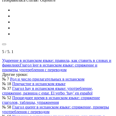
Понравилась статья? Оцените
5
/ 5.
1
Ударение в испанском языке: правила, как ставить в словах и
фамилиях
Глагол leer в испанском языке: спряжение и
примеры употребления с переводом
Другие уроки:
№ 7
Род и число прилагательных в испанском
№ 18
Причастие в испанском языке
№ 37
Глагол hay в испанском языке: употребление,
спряжение, разница с estar. El verbo ‘hay’ en español
№ 52
Прошедшее время в испанском языке: спряжение
глаголов, таблицы, упражнения
№ 58
Глагол querer в испанском языке: спряжение, примеры
употребления с переводом