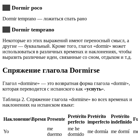
Dormir poco
Dormir temprano — ложиться спать рано
Dormir temprano
Некоторые из этих выражений имеют переносный смысл, а
другие — буквальный. Кроме того, глагол «dormir» может
использоваться в различных временах и наклонениях, чтобы
выразить различные идеи, связанные со сном, отдыхом и т.д.
Спряжение глагола Dormirse
Глагол «dormirse» — это возвратная форма глагола «dormir»,
которая переводится с испанского как «
уснуть
».
Таблица 2. Спряжение глагола «dormirse» во всех временах и
наклонениях на испанском языке:
Pretérito
Pretérito
Pretérito
Наклонение\Время
Presente
Fu
perfecto
imperfecto
indefinido
me
me he
Yo
me dormía
me dormí
me
duermo
dormido