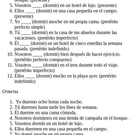
Vosotros ____ (dormir) en un hotel de lujo. (presente)
Ellos ____ (dormir) en una casa pequeña en el campo.
(presente)
Yo ____ (dormir) anoche en mi propia cama. (pretérito
perfecto simple)
Tú ____ (dormir) en la casa de tus abuelos durante las
vacaciones. (pretérito imperfecto)
Él ____ (dormir) en un hotel de cinco estrellas la semana
pasada. (pretérito indefinido)
Nosotros ____ (dormir) bien después de hacer ejercicio.
(pretérito perfecto compuesto)
Vosotros ____ (dormir) en el tren durante todo el viaje.
(pretérito imperfecto)
Ellos ____ (dormir) mucho en la playa ayer. (pretérito
indefinido)
Ответы
Yo duermo ocho horas cada noche.
Tú duermes hasta tarde los fines de semana.
Él duerme en una cama cómoda.
Nosotros dormimos en una tienda de campaña en el bosque.
Vosotros dormís en un hotel de lujo.
Ellos duermen en una casa pequeña en el campo.
Yo dormí anoche en mi propia cama.