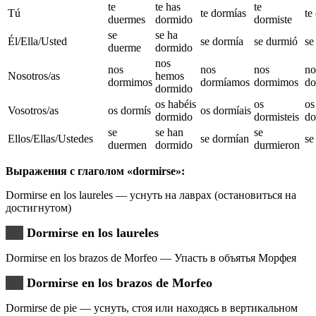
te
te has
te
Tú
te dormías
te
duermes
dormido
dormiste
se
se ha
Él/Ella/Usted
se dormía
se durmió
se
duerme
dormido
nos
nos
nos
nos
no
Nosotros/as
hemos
dormimos
dormíamos
dormimos
do
dormido
os habéis
os
os
Vosotros/as
os dormís
os dormíais
dormido
dormisteis
do
se
se han
se
Ellos/Ellas/Ustedes
se dormían
se
duermen
dormido
durmieron
Выражения с глаголом «dormirse»:
Dormirse en los laureles — уснуть на лаврах (остановиться на
достигнутом)
Dormirse en los laureles
Dormirse en los brazos de Morfeo — Упасть в объятья Морфея
Dormirse en los brazos de Morfeo
Dormirse de pie — уснуть, стоя или находясь в вертикальном