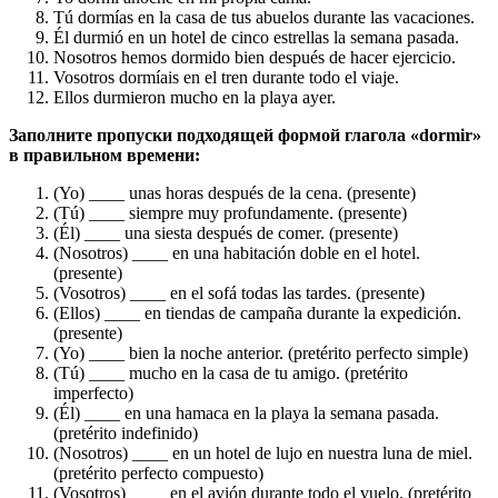
Tú dormías en la casa de tus abuelos durante las vacaciones.
Él durmió en un hotel de cinco estrellas la semana pasada.
Nosotros hemos dormido bien después de hacer ejercicio.
Vosotros dormíais en el tren durante todo el viaje.
Ellos durmieron mucho en la playa ayer.
Заполните пропуски подходящей формой глагола «dormir»
в правильном времени:
(Yo) ____ unas horas después de la cena. (presente)
(Tú) ____ siempre muy profundamente. (presente)
(Él) ____ una siesta después de comer. (presente)
(Nosotros) ____ en una habitación doble en el hotel.
(presente)
(Vosotros) ____ en el sofá todas las tardes. (presente)
(Ellos) ____ en tiendas de campaña durante la expedición.
(presente)
(Yo) ____ bien la noche anterior. (pretérito perfecto simple)
(Tú) ____ mucho en la casa de tu amigo. (pretérito
imperfecto)
(Él) ____ en una hamaca en la playa la semana pasada.
(pretérito indefinido)
(Nosotros) ____ en un hotel de lujo en nuestra luna de miel.
(pretérito perfecto compuesto)
(Vosotros) ____ en el avión durante todo el vuelo. (pretérito