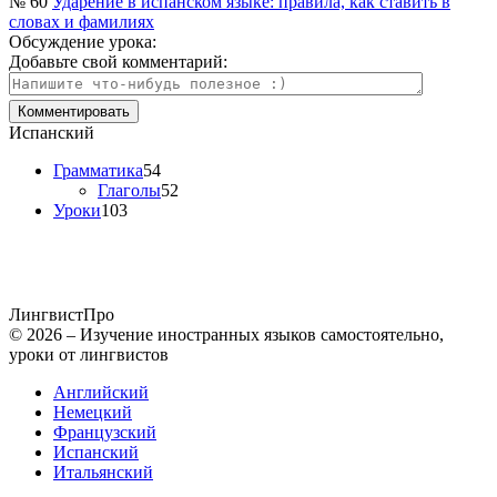
№ 60
Ударение в испанском языке: правила, как ставить в
словах и фамилиях
Обсуждение урока:
Добавьте свой комментарий:
Испанский
Грамматика
54
Глаголы
52
Уроки
103
Лингвист
Про
© 2026 – Изучение иностранных языков самостоятельно,
уроки от лингвистов
Английский
Немецкий
Французский
Испанский
Итальянский