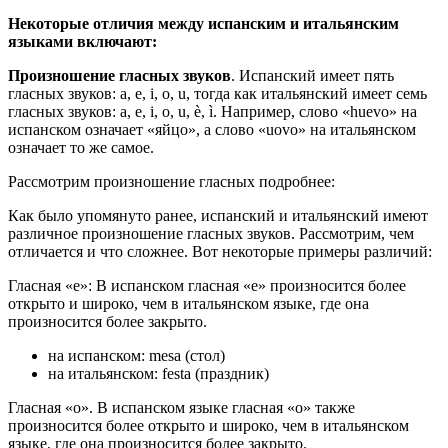
Некоторые отличия между испанским и итальянским
языками включают:
Произношение гласных звуков
. Испанский имеет пять
гласных звуков: a, e, i, o, u, тогда как итальянский имеет семь
гласных звуков: a, e, i, o, u, è, ì. Например, слово «huevo» на
испанском означает «яйцо», а слово «uovo» на итальянском
означает то же самое.
Рассмотрим произношение гласных подробнее:
Как было упомянуто ранее, испанский и итальянский имеют
различное произношение гласных звуков. Рассмотрим, чем
отличается и что сложнее. Вот некоторые примеры различий:
Гласная «e»: В испанском гласная «e» произносится более
открыто и широко, чем в итальянском языке, где она
произносится более закрыто.
на испанском: mesa (стол)
на итальянском: festa (праздник)
Гласная «o». В испанском языке гласная «o» также
произносится более открыто и широко, чем в итальянском
языке, где она произносится более закрыто.