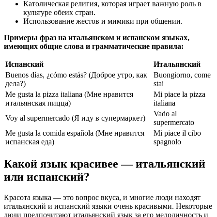
Католическая религия, которая играет важную роль в
культуре обеих стран.
Использование жестов и мимики при общении.
Примеры фраз на итальянском и испанском языках,
имеющих общие слова и грамматические правила:
Испанский
Итальянский
Buenos días, ¿cómo estás? (Доброе утро, как
Buongiorno, come
дела?)
stai
Me gusta la pizza italiana (Мне нравится
Mi piace la pizza
итальянская пицца)
italiana
Vado al
Voy al supermercado (Я иду в супермаркет)
supermercato
Me gusta la comida española (Мне нравится
Mi piace il cibo
испанская еда)
spagnolo
Какой язык красивее — итальянский
или испанский?
Красота языка — это вопрос вкуса, и многие люди находят
итальянский и испанский языки очень красивыми. Некоторые
люди предпочитают итальянский язык за его мелодичность и