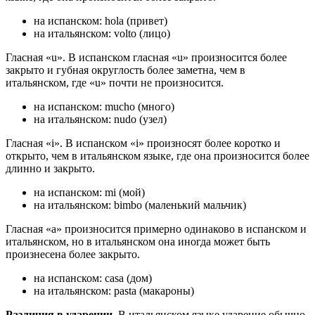
на испанском: hola (привет)
на итальянском: volto (лицо)
Гласная «u». В испанском гласная «u» произносится более
закрыто и губная округлость более заметна, чем в
итальянском, где «u» почти не произносится.
на испанском: mucho (много)
на итальянском: nudo (узел)
Гласная «i». В испанском «i» произносят более коротко и
открыто, чем в итальянском языке, где она произносится более
длинно и закрыто.
на испанском: mi (мой)
на итальянском: bimbo (маленький мальчик)
Гласная «a» произносится примерно одинаково в испанском и
итальянском, но в итальянском она иногда может быть
произнесена более закрыто.
на испанском: casa (дом)
на итальянском: pasta (макароны)
Различия в ударении
. В итальянском языке ударение обычно