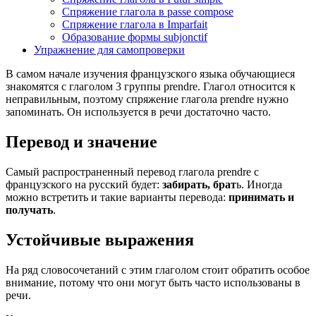
Спряжение глагола в passe compose
Спряжение глагола в Imparfait
Образование формы subjonctif
Упражнение для самопроверки
В самом начале изучения французского языка обучающиеся
знакомятся с глаголом 3 группы prendre. Глагол относится к
неправильным, поэтому спряжение глагола prendre нужно
запоминать. Он используется в речи достаточно часто.
Перевод и значение
Самый распространенный перевод глагола prendre с
французского на русский будет:
забирать, брат
ь. Иногда
можно встретить и такие варианты перевода:
принимать и
получать
.
Устойчивые выражения
На ряд словосочетаний с этим глаголом стоит обратить особое
внимание, потому что они могут быть часто использованы в
речи.