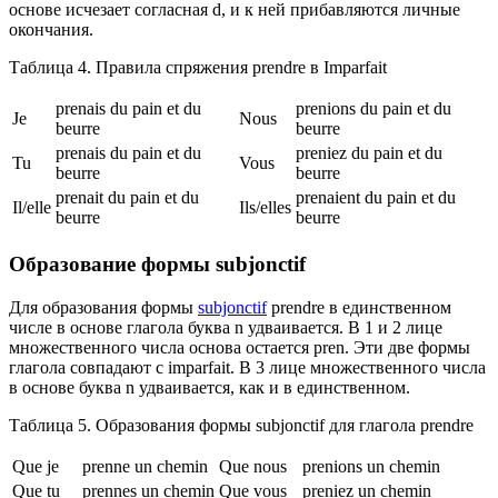
основе исчезает согласная d, и к ней прибавляются личные
окончания.
Таблица 4. Правила спряжения prendre в Imparfait
prenais du pain et du
prenions du pain et du
Je
Nous
beurre
beurre
prenais du pain et du
preniez du pain et du
Tu
Vous
beurre
beurre
prenait du pain et du
prenaient du pain et du
Il/elle
Ils/elles
beurre
beurre
Образование формы subjonctif
Для образования формы
subjonctif
prendre в единственном
числе в основе глагола буква n удваивается. В 1 и 2 лице
множественного числа основа остается pren. Эти две формы
глагола совпадают с imparfait. В 3 лице множественного числа
в основе буква n удваивается, как и в единственном.
Таблица 5. Образования формы subjonctif для глагола prendre
Que je
prenne un chemin
Que nous
prenions un chemin
Que tu
prennes un chemin
Que vous
preniez un chemin