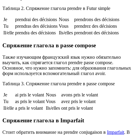
Таблица 2. Спряжение глагола prendre в Futur simple
Je
prendrai des décisions
Nous
prendrons des décisions
Tu
prendras des décisions
Vous
prendrez des décisions
Il/elle
prendra des décisions
Ils/elles
prendront des décisions
Спряжение глагола в passe compose
Также изучающим французский язык нужно обязательно
выучить, как спрягается глагол prendre passe compose.
Основное, что нужно запомнить: для образования глагольных
форм используется вспомогательный глагол avoir.
Таблица 3. Спряжение глагола prendre в passe compose
Je
ai pris le volant
Nous
avons pris le volant
Tu
as pris le volant
Vous
avez pris le volant
Il/elle
a pris le volant
Ils/elles
ont pris le volant
Спряжение глагола в Imparfait
Стоит обратить внимание на prendre conjugaison в
Imparfait
. В