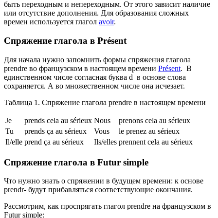
быть переходным и непереходным. От этого зависит наличие
или отсутствие дополнения. Для образования сложных
времен используется глагол
avoir
.
Спряжение глагола в Présent
Для начала нужно запомнить формы спряжения глагола
prendre во французском в настоящем времени
Présent
. В
единственном числе согласная буква d в основе слова
сохраняется. А во множественном числе она исчезает.
Таблица 1. Спряжение глагола prendre в настоящем времени
Je
prends cela au sérieux
Nous
prenons cela au sérieux
Tu
prends ça au sérieux
Vous
le prenez au sérieux
Il/elle
prend ça au sérieux
Ils/elles
prennent cela au sérieux
Спряжение глагола в Futur simple
Что нужно знать о спряжении в будущем времени: к основе
prendr- будут прибавляться соответствующие окончания.
Рассмотрим, как проспрягать глагол prendre на французском в
Futur simple: