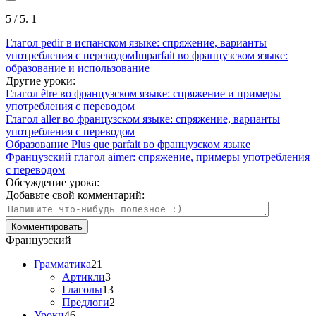
5
/ 5.
1
Глагол pedir в испанском языке: спряжение, варианты
употребления с переводом
Imparfait во французском языке:
образование и использование
Другие уроки:
Глагол être во французском языке: спряжение и примеры
употребления с переводом
Глагол aller во французском языке: спряжение, варианты
употребления с переводом
Образование Plus que parfait во французском языке
Французский глагол aimer: спряжение, примеры употребления
с переводом
Обсуждение урока:
Добавьте свой комментарий:
Французский
Грамматика
21
Артикли
3
Глаголы
13
Предлоги
2
Уроки
46