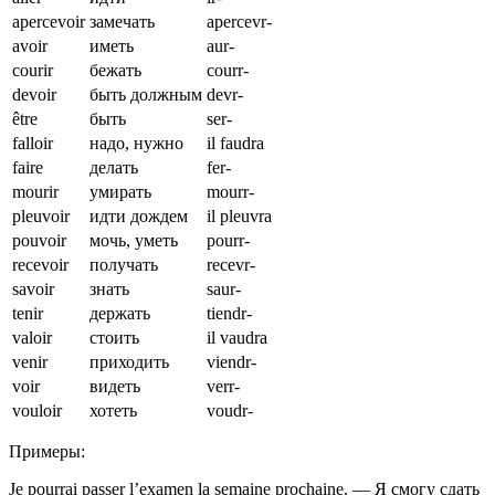
apercevoir
замечать
apercevr-
avoir
иметь
aur-
courir
бежать
courr-
devoir
быть должным
devr-
être
быть
ser-
falloir
надо, нужно
il faudra
faire
делать
fer-
mourir
умирать
mourr-
pleuvoir
идти дождем
il pleuvra
pouvoir
мочь, уметь
pourr-
recevoir
получать
recevr-
savoir
знать
saur-
tenir
держать
tiendr-
valoir
стоить
il vaudra
venir
приходить
viendr-
voir
видеть
verr-
vouloir
хотеть
voudr-
Примеры:
Je pourrai passer l’examen la semaine prochaine. — Я смогу сдать