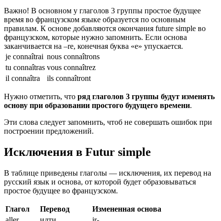
Важно! В основном у глаголов 3 группы простое будущее
время во французском языке образуется по основным
правилам. К основе добавляются окончания future simple во
французском, которые нужно запомнить. Если основа
заканчивается на –re, конечная буква «е» упускается.
je connaîtrai
nous connaîtrons
tu connaîtras
vous connaîtrez
il connaîtra
ils connaîtront
Нужно отметить, что
ряд глаголов 3 группы будут изменять
основу при образовании простого будущего времени
.
Эти слова следует запомнить, чтоб не совершать ошибок при
построении предложений.
Исключения в Futur simple
В таблице приведены глаголы — исключения, их перевод на
русский язык и основа, от которой будет образовываться
простое будущее во французском.
Глагол
Перевод
Измененная основа
aller
идти
ir-