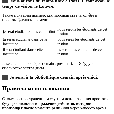
Nous aurons du temps libre à Paris. Il faut avoir le
temps de visiter le Louvre.
Также приведем пример, как проспрягать глагол être в
простом будущем времени:
nous serons les étudiants de cet
je serai étudiante dans cet institut
institut
tu seras étudiante dans cette
vous serez les étudiants de cet
institution
institut
il sera étudiant dans cette
ils seront les étudiants de cet
institution
institut
Je serai à la bibliothèque demain après-midi. — Я буду в
библиотеке завтра днем.
Je serai à la bibliothèque demain après-midi.
Правила использования
Самым распространенным случаем использования простого
будущего является
выражение действия, которое
произойдет после момента речи
(или через какое-то время).