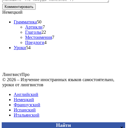
Немецкий
Грамматика
50
Артикли
7
Глаголы
22
Местоимения
7
Предлоги
4
Уроки
54
Лингвист
Про
© 2026 – Изучение иностранных языков самостоятельно,
уроки от лингвистов
Английский
Немецкий
Французский
Испанский
Итальянский