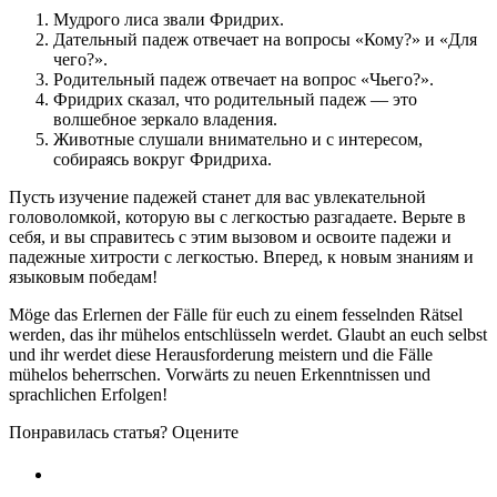
Мудрого лиса звали Фридрих.
Дательный падеж отвечает на вопросы «Кому?» и «Для
чего?».
Родительный падеж отвечает на вопрос «Чьего?».
Фридрих сказал, что родительный падеж — это
волшебное зеркало владения.
Животные слушали внимательно и с интересом,
собираясь вокруг Фридриха.
Пусть изучение падежей станет для вас увлекательной
головоломкой, которую вы с легкостью разгадаете. Верьте в
себя, и вы справитесь с этим вызовом и освоите падежи и
падежные хитрости с легкостью. Вперед, к новым знаниям и
языковым победам!
Möge das Erlernen der Fälle für euch zu einem fesselnden Rätsel
werden, das ihr mühelos entschlüsseln werdet. Glaubt an euch selbst
und ihr werdet diese Herausforderung meistern und die Fälle
mühelos beherrschen. Vorwärts zu neuen Erkenntnissen und
sprachlichen Erfolgen!
Понравилась статья? Оцените