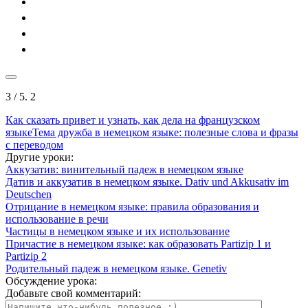
3
/ 5.
2
Как сказать привет и узнать, как дела на французском
языке
Тема дружба в немецком языке: полезные слова и фразы
с переводом
Другие уроки:
Аккузатив: винительный падеж в немецком языке
Датив и аккузатив в немецком языке. Dativ und Akkusativ im
Deutschen
Отрицание в немецком языке: правила образования и
использование в речи
Частицы в немецком языке и их использование
Причастие в немецком языке: как образовать Partizip 1 и
Partizip 2
Родительный падеж в немецком языке. Genetiv
Обсуждение урока:
Добавьте свой комментарий: