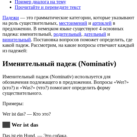
Пример диалога на тему
Прочитайте и переведите текст
Падежи
— это грамматические категории, которые указывают
на роль существительных,
местоимений
и
артиклей
в
предложении. В немецком языке существуют 4 основных
падежа: именительный,
родительный
,
дательный
и
винительный
. Постановка вопросов поможет определить, где
какой падеж. Рассмотрим, на какие вопросы отвечают каждый
из падежей:
Именительный падеж (Nominativ)
Именительный падеж (Nominativ) используется для
обозначения подлежащего в предложении. Вопросы «Wer?»
(кто?) и «Was?» (что?) помогают определить форму
существительного.
Примеры:
Wer ist das? — Кто это?
Wer ist das
Das ist ein Hund. — Это собака.