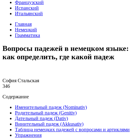
Французский
Испанский
Итальянский
Главная
Немецкий
Грамматика
Вопросы падежей в немецком языке:
как определить, где какой падеж
София Стальская
346
Содержание
Именительный падеж (Nominativ)
Родительный падеж (Genitiv)
Дательный падеж (Dativ)
Винительный падеж (Akkusativ)
Таблица немецких падежей с вопросами и артиклями
Упражнения