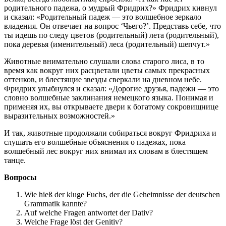
родительного падежа, о мудрый Фридрих?» Фридрих кивнул
и сказал: «Родительный падеж — это волшебное зеркало
владения. Он отвечает на вопрос ‘Чьего?’. Представь себе, что
ты идешь по следу цветов (родительный) лета (родительный),
пока деревья (именительный) леса (родительный) шепчут.»
Животные внимательно слушали слова старого лиса, в то
время как вокруг них расцветали цветы самых прекрасных
оттенков, и блестящие звезды сверкали на дневном небе.
Фридрих улыбнулся и сказал: «Дорогие друзья, падежи — это
словно волшебные заклинания немецкого языка. Понимая и
применяя их, вы открываете двери к богатому сокровищнице
выразительных возможностей.»
И так, животные продолжали собираться вокруг Фридриха и
слушать его волшебные объяснения о падежах, пока
волшебный лес вокруг них внимал их словам в блестящем
танце.
Вопросы
Wie hieß der kluge Fuchs, der die Geheimnisse der deutschen
Grammatik kannte?
Auf welche Fragen antwortet der Dativ?
Welche Frage löst der Genitiv?