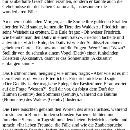
nur zauberhafte Geschichten erzählen, sondern er kannte auch die
Geheimnisse der deutschen Grammatik, insbesondere die
wunderbaren Fälle.
An einem strahlenden Morgen, als die Sonne ihre goldenen Strahlen
über den Wald sandte, kamen die Tiere des Waldes zu Friedrich, um
seine Weisheit zu erbitten. Die Eule fragte: «Oh weiser Friedrich,
wie benutzt man den Dativ in einem Satz?». Friedrich lächelte und
antwortete: «Liebe Eule, der Dativ ist wie der Schlüssel zu einem
geheimen Garten. Er antwortet auf die Fragen ‘Wem?’ und ‘Wozu?’.
Stell dir vor, du schenkst einem Vogel (Dativ) einen funkelnden
Edelstein (Akkusativ), damit er das Sonnenlicht (Akkusativ)
einfangen kann.»
Das Eichhörnchen, neugierig wie immer, fragte: «Aber wie ist es mit
dem Genitiv, oh weiser Friedrich?». Friedrich nickte und sagte:
«Der Genitiv ist der magische Spiegel der Besitztümer. Er antwortet
auf die Frage ‘Wessen?’. Stell dir vor, du folgst dem Duft der
Blumen (Genitiv) des Sommers (Genitiv), während die Bäume
(Nominativ) des Waldes (Genitiv) flüstern.»
Die Tiere lauschten gebannt den Worten des alten Fuchses, während
um sie herum Blumen in den schönsten Farben erblühten und
funkelnde Sterne am Tageshimmel leuchteten. Friedrich lächelte und
sprach: «Ihr lieben Freunde, die Fälle sind wie die Zaubersprüche