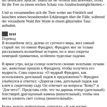
der deutschen Sprache. Indem ihr sie versteht und anwendet, öffnet
ihr die Tore zu einem reichen Schatz von Ausdrucksmöglichkeiten.»
Und so versammelten sich die Tiere weiter um Friedrich und
lauschten seinen bezaubernden Erklärungen über die Fälle, während
der verzauberte Wald ihre Worte in einem glitzernden Tanz
aufnahm.
text
Перевод
В волшебном лесу, далеко от суетного мира, жил умный
старый лис по имени Фридрих. Фридрих мог не только
рассказывать волшебные истории, но и знал секреты
немецкой грамматики, особенно чудесные падежи.
В яркое утро, когда солнце осветило своими золотыми лучами
лес, животные пришли к Фридриху, чтобы получить его
мудрость. Сова спросила: «О мудрый Фридрих, как
использовать дательный падеж в предложении?» Фридрих
улыбнулся и ответил: «Дорогая сова, дательный падеж как
ключ к секретному саду. Он отвечает на вопросы ‘Кому?’ и
‘Для чего?’. Представь себе, что ты даришь птице (дательный)
блестящий драгоценный камень (винительный), чтобы она
могла уловить свет солнца (винительный)».
Белка, всегда любопытная, спросила: «А как насчет