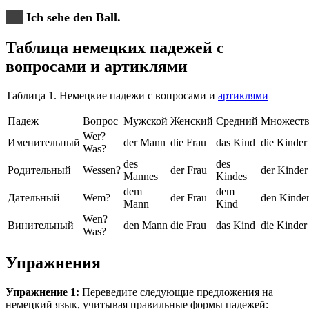
Ich sehe den Ball.
Таблица немецких падежей с
вопросами и артиклями
Таблица 1. Немецкие падежи с вопросами и
артиклями
Падеж
Вопрос
Мужской
Женский
Средний
Множеств
Wer?
Именительный
der Mann
die Frau
das Kind
die Kinder
Was?
des
des
Родительный
Wessen?
der Frau
der Kinder
Mannes
Kindes
dem
dem
Дательный
Wem?
der Frau
den Kinde
Mann
Kind
Wen?
Винительный
den Mann
die Frau
das Kind
die Kinder
Was?
Упражнения
Упражнение 1:
Переведите следующие предложения на
немецкий язык, учитывая правильные формы падежей: